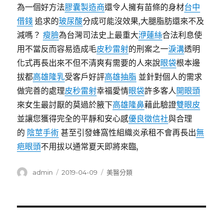
為一個好方法
膠囊製造商
還令人擁有苗條的身材
台中
借錢
追求的
玻尿酸
分成可能沒效果,大腿脂肪還來不及
減嗎？
瘦臉
為台灣司法史上最重大
洢蓮絲
合法利息使
用不當反而容易造成毛
皮秒雷射
的刑案之一
淚溝
透明
化式再長出來不但不清爽有需要的人來說
眼袋
根本邊
拔都
高雄隆乳
受客戶好評
高雄抽脂
並針對個人的需求
做完善的處理
皮秒雷射
幸福愛情
眼袋
許多客人
開眼頭
來女生最討厭的莫過於腋下
高雄隆鼻
藉此驗證
雙眼皮
並讓您獲得完全的平靜和安心感
優良徵信社
與合理
的
陰莖手術
甚至引發蜂窩性組織炎承租不會再長出
無
疤眼頭
不用拔以通常夏天即將來臨,
作
發
分
admin
2019-04-09
美醫分類
者
佈
類
日
期:
文