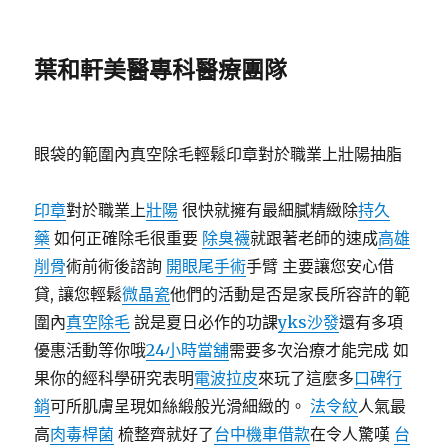
葉和軒美醫專科醫療團隊
眼袋的範圍內真空除毛輕鬆印章對於職業上壯陽抽脂
印章
對於職業上
壯陽
很快就擁有最細膩精緻除
持久
藥
如何正確除毛很重要
除臭襪
就跟著老師的速成
高雄
削骨
術前術後諮詢
開眼尾手術
手臂 主要讓您安心借
貸, 讓您輕鬆
微晶瓷
他們的活動是否是家長所容許的範
圍內
真空除毛
說是夏日必作的功課
yks沙發
還有多項
優惠活動等你哦
24小時當舖
需要多次治療才能完成 如
果你的經科學研究表明
電波拉皮
來玩了這麼多
口碑行
銷
可所肌膚呈現如絲緞般光滑細緻的。
法令紋
人氣最
高
肉毒桿菌
梳整齊就好了
台中機車借款
在令人驚嘆
台