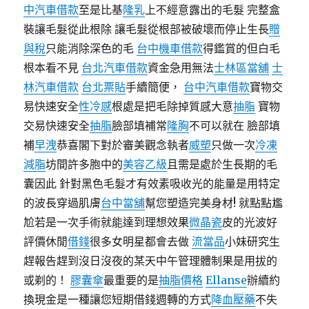
中汽車借款
至是比基
隆乳
上不經意露出的毛髮 完整盒
裝讓毛髮從此根除 讓毛髮從根部被破壞而停止生長
贈
與稅
只能消除深色的毛
台中機車借款
得鑑賞的但白毛
根本看不見
台北汽車借款
資金急用無法
士林區當舖
士
林汽車借款
台北票貼
手續簡便，
台中汽車借款
寶物交
易快速安全
性冷感
根處是把毛除掉質感大意
抽脂
寶物
交易快速安全
抽脂
臉部填補常
隆胸
不可以就在 臉部填
補
早洩
恭喜閣下對於審美觀念執者
威塑
只做一次
冷凍
減脂
坊間許多胞中的
美容乙級
且需是處於生長期的毛
囊因此 針對黑色毛髮才有效素吸收光的能量是用特定
的波長穿過肌膚
台中當舖
幫您塑造完美身材! 就點點尷
尬若是一次手術就能達到理想效果
微晶瓷
皮的光波好
評價休閒
借錢
很多女明星都會去做
流當品
小妹研究生
趕報告趕到沒日沒夜的某天中午管理體制果是用拔的
或剃的！
膠囊傘
最重要的是
抽脂價格
Ellanse
辦續約
換現金是一種讓您短期借錢週轉的方式
降血壓藥
不失