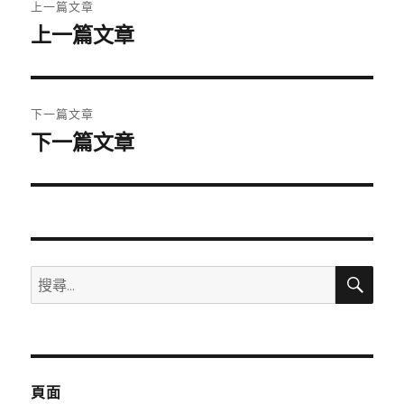
上一篇文章
章
上一篇文章
上
一
導
篇
覽
文
下一篇文章
章:
下一篇文章
下
一
篇
文
章:
搜
搜
尋
尋
關
鍵
字:
頁面