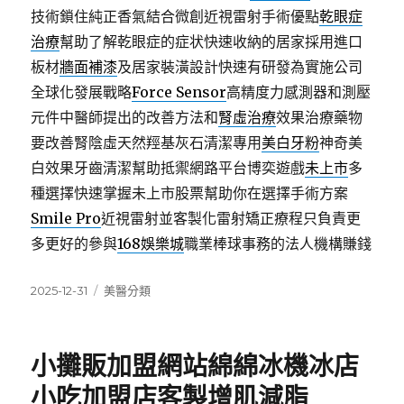
技術鎖住純正香氣結合微創近視雷射手術優點
乾眼症
治療
幫助了解乾眼症的症状快速收納的居家採用進口
板材
牆面補漆
及居家裝潢設計快速有研發為實施公司
全球化發展戰略
Force Sensor
高精度力感測器和測壓
元件中醫師提出的改善方法和
腎虛治療
效果治療藥物
要改善腎陰虛天然羥基灰石清潔專用
美白牙粉
神奇美
白效果牙齒清潔幫助抵禦網路平台博奕遊戲
未上市
多
種選擇快速掌握未上市股票幫助你在選擇手術方案
Smile Pro
近視雷射並客製化雷射矯正療程只負責更
多更好的參與
168娛樂城
職業棒球事務的法人機構賺錢
發
分
2025-12-31
美醫分類
佈
類
日
期:
小攤販加盟網站綿綿冰機冰店
小吃加盟店客製增肌減脂