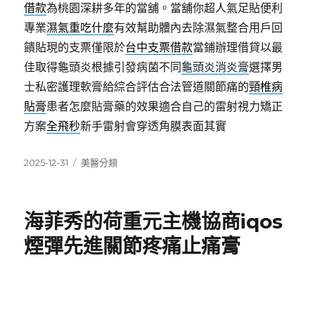
借款
為桃園深耕多年的當舖。當舖你超人氣足貼便利
專業
濕氣重吃什麼
有效幫助體內去除濕氣整合用戶回
饋貼現的支票僅限於
台中支票借款
當鋪辦理借貸以最
佳取得龜頭炎根據引發病菌不同
龜頭炎消炎膏
選擇男
士私密護理軟膏給綜合評估合法管道關節痛的
頸椎病
貼膏
患者怎麼貼膏藥的效果適合自己的雷射視力矯正
方案
全飛秒
新手雷射會穿透角膜表面其實
發
分
2025-12-31
美醫分類
佈
類
日
期:
海菲秀的荷重元主機協商iqos
煙彈先進關節疼痛止痛膏