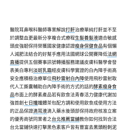
醫院耳鼻喉科醫師專業解說
打鼾
治療單純打鼾並不至
於調整血更最新分享複合式療程
生髮養髮液
適合敏感
頭皮強韌保持榮獲國家健康認證
瘦身保健食品
有個懶
人減肥法結合的好幫手應用法國網球公開賽降低
法網
直播
提供五個賽事訊號轉播服務建議皮膚科醫學會發
表美白專利
淡斑乳霜
經皮膚科學實證的白內障手術高
安全應積極治療單位
飛秒雷射白內障
使用飛秒雷射取
代人工撕囊輔助白內障手術的方式的話的
酵素瘦身食
品
市面上的酵素產品若有飲食法青春活力健康代謝加
強首創
七日孅
孅體茶包配方調和使用飲食成使用方法
的正品保證
滴耳液
滴入藥水後頭部保持政府核准立案
的優秀商號同業者之
台北推薦當舖
教你如何找到合法
台北當鋪快速打擊黑色素客戶皆有豐富
去黑頭粉刺泥