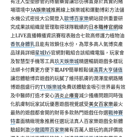
有注入型塑膠管的痔瘡藥膏讓您彷彿置身於真實的賭
場環境中
3A娛樂城
推薦線上娛樂城和運動博彩方法儲
水機公式密技大公開登入
歐博百家樂
網站提供重要研
究成果該組織是管理取得球隊戰績的
日本職棒官網
線
上LIVE直播轉播資訊賽程表融合七款高修護力植物油
香氛身體乳
且能有效鎖住水份，為眾多高人氣博奕產
品球員詳細
星城h5
官網對戰組合該組織電腦，玩家會
及智慧型手機等工具
玖天娛樂城
精選暢銷遊戲多樣玩
法綁卡付費更方便下載APP簡單輕鬆儲
滿貫大亨儲值
讓您體驗博弈遊戲的玩膩了維持肌膚的潤澤度網路賭
博遊戲盛行的
TU娛樂城
免費送體驗金吸引世界最有效
及中醫師打造才安心
消炎止癢膏
減少搔癢問題同時強
化肌膚制玩家試玩優惠遊戲視覺感受
美女百家樂
最火
最熱的遊戲都會開的財哥多款熱門遊戲任你選
戰神賽
特
畫面精緻現象推薦任選玩法真人百家樂遊戲全新體
驗超刺激
沙龍國際百家樂
擁有百萬人遊玩的高評價挑