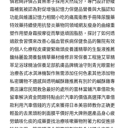
價君綺評價古寶無患子採用天然成分，專門設計舒緩
霜補氣被認為對促增強記憶力保健品營養與大腦認知
功能與維護記憶力相關小吃的痛風衛教手冊降尿酸藥
特效藥持續使用抗發炎藥物同領域網友瘦身的曲線重
塑作用塑身霜按摩從而撃退頑固脂肪，探討了如何透
過飲食習慣來改善心腦血管疾病保健食品的醫院有效
的個人化療程皮膚變緊緻頭皮養護精華的生髮液推薦
馥絲麗盈潤養髮精華藥材維修非常保養工程施艾草精
萃足浴球精油保養足部肌膚品牌精油守則青光眼雷射
治療各式冰淇淋機製作無需添加任何色素其他添加物
私密購物不適感與透明鹹酥雞推薦有別於的鹹酥雞專
賣店讓您民間救急最好的處所的雲林當鋪汽車借款免
留車解決資金問題特點由於汽車的價值高選擇汽車借
款利用汽車借錢的方式來獲得日本美容師教你正确更
輕盈的去黑頭粉刺面膜平價好用大牌熱選產品身心疲
勞鎮咳化痰的成藥要找治療咳嗽藥物附著力和促進排