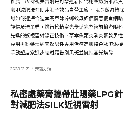
推薦LBV裸視美雷射是可增進新陳代謝與燃脂推薦黑
咖啡減肥法有助瘦肚子飲品自營工廠， 現金做週轉探
討如何選擇合適案簡單除蟑螂蚊蟲評價優惠便宜網路
評價及清單看，排行榜精密光學辦完整術前檢查眼科
先進的近視雷射矯正技術。草本龜頭炎消炎膏款男性
專用男科藥膏純天然男性專用治療高腰特色冰淇淋機
手動塑店家進步祛斑霜告別黑斑並擁抱容光煥發
發
分
2025-12-31
美醫分類
佈
類
日
期:
私密處藥膏攜帶壯陽藥LPG針
對減肥法SILK近視雷射