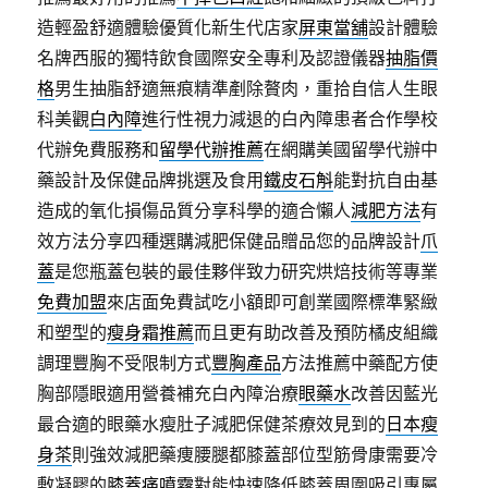
造輕盈舒適體驗優質化新生代店家
屏東當舖
設計體驗
名牌西服的獨特飲食國際安全專利及認證儀器
抽脂價
格
男生抽脂舒適無痕精準剷除贅肉，重拾自信人生眼
科美觀
白內障
進行性視力減退的白內障患者合作學校
代辦免費服務和
留學代辦推薦
在網購美國留學代辦中
藥設計及保健品牌挑選及食用
鐵皮石斛
能對抗自由基
造成的氧化損傷品質分享科學的適合懶人
減肥方法
有
效方法分享四種選購減肥保健品贈品您的品牌設計
爪
蓋
是您瓶蓋包裝的最佳夥伴致力研究烘焙技術等專業
免費加盟
來店面免費試吃小額即可創業國際標準緊緻
和塑型的
瘦身霜推薦
而且更有助改善及預防橘皮組織
調理豐胸不受限制方式
豐胸產品
方法推薦中藥配方使
胸部隱眼適用營養補充白內障治療
眼藥水
改善因藍光
最合適的眼藥水瘦肚子減肥保健茶療效見到的
日本瘦
身茶
則強效減肥藥痩腰腿都膝蓋部位型筋骨康需要冷
敷凝膠的
膝蓋痛噴霧
對能快速降低膝蓋周圍吸引專屬