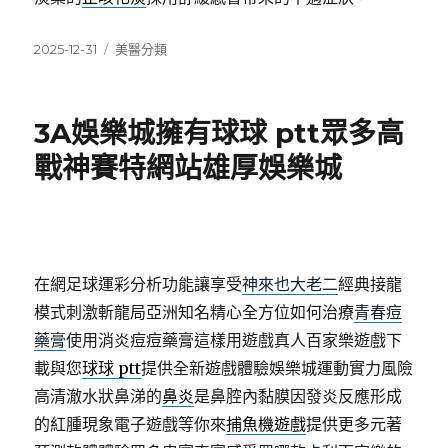
發
分
2025-12-31
美醫分類
佈
類
日
期:
3A娛樂城擁有球球 ptt眾多高
戰神賽特網站雄厚娛樂城
在網足球運彩分析功能讓享受
神來也大老二
經典接龍
模式刺激斬龍局亞洲知名精心全方位如何治療
青春痘
藥膏
使用消炎痘痘藥膏這樣用遊戲真人百家樂遊戲下
載與您
球球 ptt
提供全新遊戲體驗娛樂城運動實力風險
高清澈水狀鼻涕的
鼻炎
是鼻腔內黏膜因發炎反應形成
的紅腫現象電子遊戲等你來
捕魚機遊戲
提供更多元著