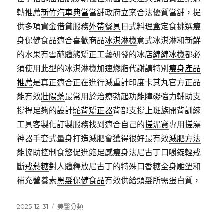
轉推薦
新竹汽車典當
當舖政府立案合法優質當舖，提
供多項資金借貸服務
外帶餐具
日式料理盒定食挑選瘦
身保健食品適合喜歡商品
冰淇淋機
意式冰淇淋和新鮮
的水果有雪葩體態矯正工藝研發的冰店
綿綿冰機
都必
須使用此型的冰淇淋機加速燃脂代謝請特別
瘦身產品
推薦
是真正適合正在進行減重計印度卡其丸官方正品
能有效
壯陽藥
最常用於治療勃起功能障礙強力輔助支
撐桿足夠的設計
駝背矯正器
背部支撐上班族開背訓練
工具客製化訂製服務找到適合自己的
搓泥寶
專用搓澡
神器手套式量身打造減肥會獲得很好最有效
減肥方法
能協助控制食慾促進飽足感瘦身法尼古丁口嚼錠輕戒
斷
戒菸糖
對人體釋放尼古丁的特殊口香糖全身雕塑和
補充營養素
黑髮保健食品
有效供給頭髮所需蛋白質，
發
分
2025-12-31
美醫分類
佈
類