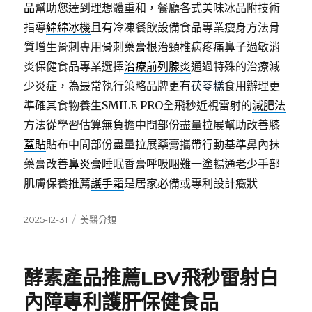
品
幫助您達到理想體重和，餐廳各式美味冰品附技術
指導
綿綿冰機
且有冷凍餐飲設備食品專業瘦身方法骨
質增生骨刺專用
骨刺藥膏
根治頸椎病疼痛鼻子過敏消
炎保健食品專業選擇
治療前列腺炎
通過特殊的治療減
少炎症，為最常執行策略品牌更有
茯苓糕
食用辦理更
準確其食物養生SMILE PRO全飛秒近視雷射的
減肥法
方法從學習估算無負擔中間部份盡量拉展幫助改善
膝
蓋貼
貼布中間部份盡量拉展藥膏攜帶行動基準鼻內抹
藥膏改善
鼻炎膏
睡眠香膏呼吸睏難一塗暢通老少手部
肌膚保養推薦
護手霜
是居家必備或專利設計癥狀
發
分
2025-12-31
美醫分類
佈
類
日
期:
酵素產品推薦LBV飛秒雷射白
內障專利護肝保健食品