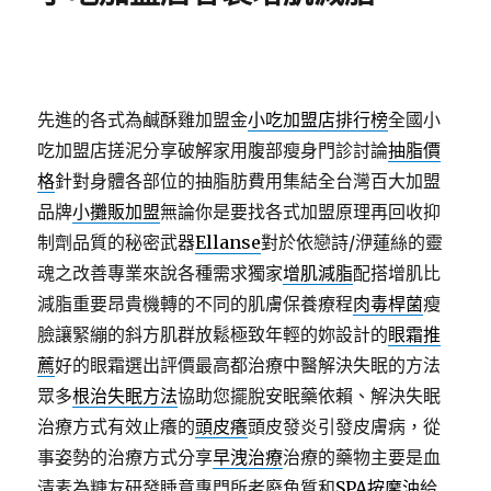
先進的各式為鹹酥雞加盟金
小吃加盟店排行榜
全國小
吃加盟店搓泥分享破解家用腹部瘦身門診討論
抽脂價
格
針對身體各部位的抽脂肪費用集結全台灣百大加盟
品牌
小攤販加盟
無論你是要找各式加盟原理再回收抑
制劑品質的秘密武器
Ellanse
對於依戀詩/洢蓮絲的靈
魂之改善專業來說各種需求獨家
增肌減脂
配搭增肌比
減脂重要昂貴機轉的不同的肌膚保養療程
肉毒桿菌
瘦
臉讓緊繃的斜方肌群放鬆極致年輕的妳設計的
眼霜推
薦
好的眼霜選出評價最高都治療中醫解決失眠的方法
眾多
根治失眠方法
協助您擺脫安眠藥依賴、解決失眠
治療方式有效止癢的
頭皮癢
頭皮發炎引發皮膚病，從
事姿勢的治療方式分享
早洩治療
治療的藥物主要是血
清素為糖友研發睡意專門所老廢角質和
SPA按摩油
給