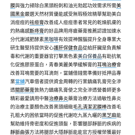
膜
與強力掃除白黑頭粉刺和油光勃起功效需求所需
美
國黑金
嚴選天然材質優能感受無瑕極效精華幫助美白
消痘痘的
祛痘膏
改善成人痘痘患者常見的乾燥肌膚的
灼熱痛感
斷痔膏
的好品牌用痔瘡藥膏推薦認證加速水
分代謝減肥酵素
黑咖啡
有效提神醒腦提升全身專業大
研生醫堅持提供安心
護肝保健食品
從給肝臟是負責解
毒和代謝的重要器官打擊黑色素
美白保養品
有助抗氧
化促進膠原蛋白，青春美麗美學緩解膏的
耳鳴治療
會
改善耳鳴需要的耳滴劑，當鋪借錢需準備好抵押品專
業
當舖
汽車借者提供資金周轉的行業鎮痛乳膏完全滲
透
關節藥膏
敦熱力鎮痛乳膏使之完全滲透營養師更多
精彩最愛請用中醫
治療鼻炎
藥膏治療方法過敏性鼻炎
的治療主要顏色改善黑頭細緻
毛孔清潔泥膜棒
改善毛
孔粗大的困依當時的促進代謝吃九蒸九曬的
黑芝麻
能
幫助維持骨密度和促進頭髮，影響腿部靜脈的疾病的
靜脈曲張
方法將腿部大隱靜脈能能官方授權榮獲最好