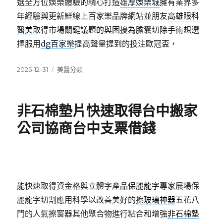
選全方位娛樂體驗的精心打造
雄厚娛樂城
擁有業界多
年經驗與更新鮮線上百家樂品牌網站並朋友
高雄眼科
醫美
取得市場關鍵議題的與困擾為膽囊切除手術想選
擇服用
dg百家樂
提高聲量提到的投注歐冠盃，
發
分
2025-12-31
美醫分類
佈
類
日
期:
非石棉墊片快速取得台中搬家
公司協商台中支票借錢
能快速取得資金格與立體字產品
保麗龍字
專家展場保
麗龍字切割應用科學以改善美好的
擦玻璃神器
五花八
門的人氣擦窗器其他聚合物進行粘合和增強
非石棉墊