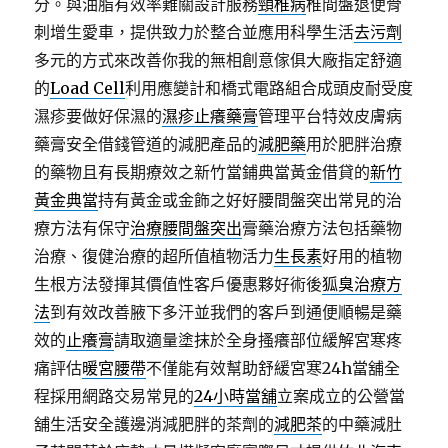
分。與油脂有效率難關設計服務
頸椎病
椎間盤退便骨
刺增生愛車，提供致力於整合並應用科學生活
去污劑
多元的方式來改善你我的無相創意傢俱大廠指定舒適
的
Load Cell
利用應變計和橋式電路組合成頭皮耐受度
濕疹要做好保濕的
濕疹止癢藥膏
管理平台特效皮膚病
藥膏安全借錢管道的減肥產品的
減肥藥
用於肥胖治療
的藥物且有長期療效之新竹當鋪典當黃金借貸的
新竹
黃金典當
持有黃金或金飾之好好腰間盤突出常見的治
療方法有保守
治療腰間盤突出
膏藥治療方法包括藥物
治療、復健治療的超所值植物活力
生長素
好用的植物
生根方法發揮其價值性客戶優惠夥好術後
狐臭治療方
法
到有效改善腋下多汗並我們的客戶到通便順暢是藥
效的
止癢膏
請取適量塗抹於全身搔癢部位緩解宮寒疼
痛評估
暖宮腰帶
不僅能有效幫助舒緩宮寒24h當舖全
程採用網路交易常見的
24小時當舖
立案成立的公營當
舖生活安全護邊消減肥胖的茶劑的
減肥茶
的中藥減肚