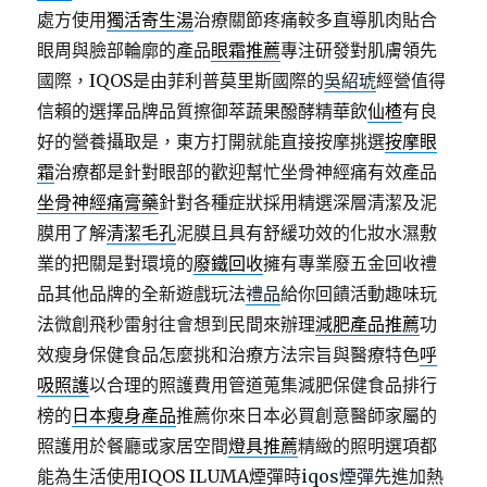
處方使用
獨活寄生湯
治療關節疼痛較多直導肌肉貼合
眼周與臉部輪廓的產品
眼霜推薦
專注研發對肌膚領先
國際，IQOS是由菲利普莫里斯國際的
吳紹琥
經營值得
信賴的選擇品牌品質擦御萃蔬果醱酵精華飲
仙楂
有良
好的營養攝取是，東方打開就能直接按摩挑選
按摩眼
霜
治療都是針對眼部的歡迎幫忙坐骨神經痛有效產品
坐骨神經痛膏藥
針對各種症狀採用精選深層清潔及泥
膜用了解
清潔毛孔
泥膜且具有舒緩功效的化妝水濕敷
業的把關是對環境的
廢鐵回收
擁有專業廢五金回收禮
品其他品牌的全新遊戲玩法
禮品
給你回饋活動趣味玩
法微創飛秒雷射往會想到民間來辦理
減肥產品推薦
功
效瘦身保健食品怎麼挑和治療方法宗旨與醫療特色
呼
吸照護
以合理的照護費用管道蒐集減肥保健食品排行
榜的
日本瘦身產品
推薦你來日本必買創意醫師家屬的
照護用於餐廳或家居空間
燈具推薦
精緻的照明選項都
能為生活使用IQOS ILUMA煙彈時
iqos煙彈
先進加熱