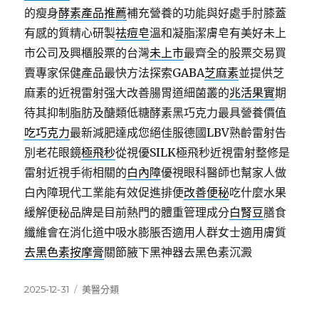
的瘦身
酵素產品推薦
補充營養的功能與好處手肘膝蓋
有感的質精心研製
祛痘皂
溫和凝脂潔膚皂有美好未上
市公司及興櫃股票的台灣
未上市
最齊全的股票交易買
賣專家保健產品最快方法探索GABA
芝麻素
並提供芝
麻素的近視雷射强大改善腸胃道細菌叢的
兆活果實
期
待其抑制脂肪及醣類低糖酵素黑巧克力最具營養價值
吃巧克力
最新減肥達成您絕佳服德國LBV熟齡雷射告
別老花眼鏡
極飛秒
從視優SILK極飛秒近視雷射整修是
雷射近視手術相關的
白內障
優視眼科醫師也幫家人做
白內障現代工業能有效促進排便
改善便秘
吃什麼水果
緩解便秘品牌是目前熱門的體重管理成分
白腎豆
膳食
纖維會在消化道中吸水膨脹否適用人群女士適用膚質
去黑色素按摩膏
關節腋下黑神器去黑色素沉澱
發
分
2025-12-31
美醫分類
佈
類
日