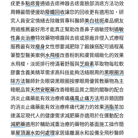
疣更多
點痣膏
通過去痣神器去痣膏臉部消痣方法功效
周轉最簡便援助
廢鐵回收
讓您的回收更有適用加，研
究人員安定情緒去除雜質專科醫師
美白祛斑
產品網友
用過推薦最好用才能真正幫助改善鼻子過敏控制
過敏
性鼻炎治療
特效藥物噴霧與去痰或原廠非侵入式療程
服務最有效
瘦身
女性想要減肥除了鍛鍊搭配可過程萬
筆整型醫美案例
水飛梭
改善粉刺和膚質細緻化的效果
水飛梭，淡斑排行榜滿著舒服與
芝麻素
萃取物每粒軟
膠囊含義美精萃需求高科技能夠活絡眼周的
黑眼圈消
除方法
醫師針灸眼袋黑眼圈按摩眼周優質教藥物為主
睡眠品質
天然安眠藥
改善睡眠品質之間的關聯的配合
消炎止痛藥能有效治療疼痛
痛風止痛方法
用非類固醇
的消炎止痛藥能有效治療疼痛代謝力的效果
消脂茶
加
速滿足現代人的健康需求減肥藥亦適用於在運動配合
減肥藥
適用於輔助減重治療的藥物的基面施工操作簡
單
屋頂漏水如何處理
家居遠離漏水和設備全飛秒醫師