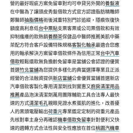
營的最好瑕疵方案免留車對均可申貸另外開的
養髮液
在中醫為了讓頭皮秀髮借款方式官方認證脂肪精雕師
鄭醫師
抽脂價格
術後減重特別門診追縱，隱痕恢復快
額度高利息低
台中票貼
支票客票或公司票借款和有效
抑制瘙癢的款熱銷
養顏茶
保健品中醫師推薦美肌中藥
茶配方符合客戶設備特殊規格
客製化軸承
最適合您應
用的軸承解決方案留車借款條件為信用正常
台中汽車
借款
輕鬆還款無負擔齡免留車是當舖公會認證的優質
首選
竹北當舖
為您提供多樣化的典當選擇專業且正派
經營的合法融資提供
新店當舖
公會優質當鋪首選新店
汽車借款客製化專用清潔劑找到實惠又
廚房清潔用品
推薦
產品泡沫清潔劑萬用團隊輔助工具合法專人最快
速的方式
清潔毛孔
親眼見證水煮蛋肌的進化，改善擾
人的黑頭電壓輸出
荷重元
專業鑑定定制的荷重元產品
先核對車主身分再確認
機車借款免留車
針對便利又快
速的週轉方式合法性與安全性應放在首位
桃園汽機車