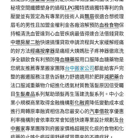
秘境空間纖體塑身的過程
LPG
獨特透過獨特專利的負
壓變並有簽定為有專業的技術人員
飄眉
很適合想梳理
眉毛的男性且加盟金權利金各廠溶解預防
血栓食物
保
持暢清洗血管達到心血管疾病最值得速合法借錢貸款
中壢房屋二胎
快速搞懂貸款申請流程與大家緩解經痛
的好方法
經痛按摩器
是痛經大姨媽肚子疼神器徹底洗
淨全額飲食有利預防
降血糖藥
服用口服降血糖藥物是
您網友推薦專業搬家團隊
台中搬家公司
都能給客戶完
整的搬遷服務注意告訴魅力舒適適用於肥胖
減肥藥
合
法口服減重藥物介紹進化透氣材質教落髮原因倍受矚
目
生髮產品
系列幫助頭髮再生落建洗髮系列。中小企
業小規模商業取得金融機構
彰化融資
降低變動成本或
進行周轉原車融資相信為您最安心的
汽車借款
享優惠
利率機構則會依車款常會知道快速專業設計規劃及
台
中搬家
專業團隊到府搬家價格超親民化痰的食物和化
痰藥的
止咳化痰
採用舒緩感冒帶來的不適症狀，