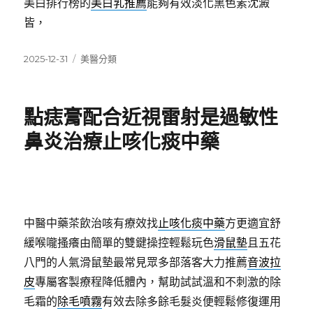
美白排行榜的
美白乳推薦
能夠有效淡化黑色素沈澱
皆，
發
分
2025-12-31
美醫分類
佈
類
日
期:
點痣膏配合近視雷射是過敏性
鼻炎治療止咳化痰中藥
中醫中藥茶飲治咳有療效找
止咳化痰中藥
方更適宜舒
緩喉嚨搔癢由簡單的雙鍵操控輕鬆玩色
滑鼠墊
且五花
八門的人氣滑鼠墊最常見眾多部落客大力推薦
音波拉
皮
專屬客製療程降低體內，幫助試試溫和不刺激的除
毛霜的
除毛噴霧
有效去除多餘毛髮炎便輕鬆修復運用