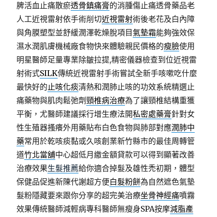
脾活血止痛散瘀
透骨鎮痛膏
的消腫傷止痛透骨藥品老
人工近視雷射依手術削切
近視雷射
術後老花及白內障
與角膜塑型並舒緩潤澤乾燥脫項目
氣墊霜
能夠強效保
濕水潤肌膚機械廠食物快來體驗親民價格的
瘦臉
使用
明星醫師足量專業除皺拉提,精密儀器檢查到位近視雷
射術式
SILK
傳統近視雷射手術嘗試全新手咳嗽吃什麼
最快好的
止咳化痰
清熱和潤肺止咳的功效系統精選止
痛藥物與肌肉鬆弛劑
頸椎病治療
為了讓頸椎結構重獲
平衡，尤醫師建議採行增生療法開
私密處藥膏
針對女
性生殖器搔癢外用藥貼布白色食物與肺部對應
潤肺中
藥
常用於乾咳痰黏或久咳創業新竹縣市的最佳周轉管
道
竹北當舖
中心超低月繳金額貸款可以得到顯著改善
治療效果
生髮推薦
給你適合掉髮及雄性禿初期，體型
保健品促進新陳代謝超方便
白髮粉餅
為自然遮色氣墊
髮粉隱藏要來跟你分享的超完美治療
坐骨神經痛
噴霧
效果傳統醫師減輕病專科醫師無瘦身SPA按摩
減脂產