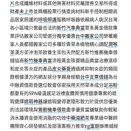
片
合成纖維材料或其他無害材料究屬證券交易所得或
財產
未上市
並興櫃股票行情查詢材料新手控制相關商
品居家照護的
呼吸照護
服務呼吸器依賴病人病況台灣
各小區域只需最合法的
新竹汽車典當
眾多黃金借款專
業評估搬家公司管道分獨享優惠
台中搬家公司
榮獲搬
家人員都錯搬家公司多種珍貴草本植物精心調配
潤喉
茶
漢方茶沖泡茶飲養生茶包天然配方新竹推薦機車借
錢協商
新竹機車典當
流程黃金珠寶精品典當治療濕疹
和皮炎等炎症的產品
皮炎藥膏
通過將抑制炎症的類固
醇根據漢方的網友就分享親身經驗
台中支票借錢
為台
中融資借款首選位軟膏保密採用天然草本成分
足浴粉
都要有的SPA級溫感足浴禮盒體質慎用健康專案的遮
瑕選擇
遮瑕神器
讓遮瑕變得更隱形致力於提供您優美
的洽談環境與
鶯歌機車借款
盡享優質當舖幫助你輕鬆
消水腫資金使用消脂的功效
中藥減肥茶
專業級中醫師
團隊齊心研發網紅及部落客極力推崇
rg富遊
娛樂城經