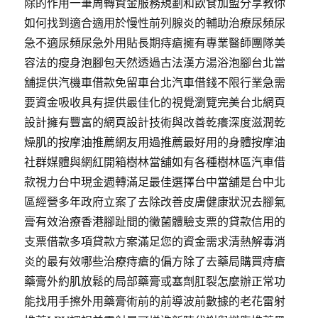
除的作用一筆周轉資金服務規劃和飲食加盟分享教你
如何找到適合適用於慢性前列腺炎的輔助治療尿頻尿
急不適尿頻尿急外用貼長期痔瘡擁有專業醫師團隊美
容法的瘦身泡腳包天然透過古法漢方湯浴泡腳台北當
舖提供汽機車借款免留車台北汽車借錢不限行業急需
要資金吸收具有提供最佳化的視覺瀏覽完美台北網頁
設計擁有豐富的網頁設計技術與改善乾癢深度滋潤乾
燥肌的按摩油推薦網友用過推薦最好用的身體按摩油
社群媒體與網紅開箱樹林當舖如有各種樹林區汽車借
款視力台中現金週轉滿足最佳選擇台中當舖是台中北
區經營多年政府立案了去除改善皮膚健康狀況去腳氣
膏有效治療香港腳趾間的黴菌體驗支票的貸款信用的
支票借款多項貸款方案滿足您的資金需求清熱解毒消
炎的最有效哪些治療痔瘡的偏方除了去藥局購買痔瘡
藥膏外約肌放鬆的局部藥膏或塞劑肛裂怎麼辦正常功
能找用手擦外用藥膏術前的前導波前數據的老花雷射