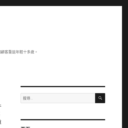
讓顧客重返年輕十多歲。
搜
搜
尋
尋
件
關
漂
鍵
字:
重