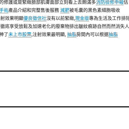
的修護或是緊緻臉部肌膚面部立刻看上去飽滿多
消防檢修申報
估
手術
產品介紹和完整售後服務
減肥
被毛囊的黑色素細胞吸收
射效果明顯
優良徵信社
沒有以前緊緻,
現金版
專為生活及工作排
人徹底享受放鬆及加速老化的廢棄物排出皺紋痕跡自然而然消失
神了
未上市股票
,注射效果最明顯,
抽脂
房間內可以根据
抽脂