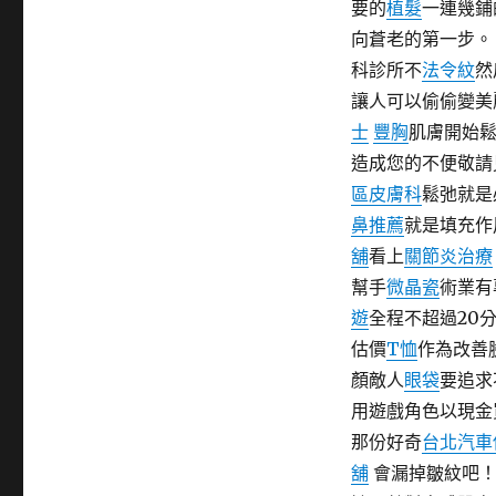
要的
植髮
一連幾鋪
期:
向蒼老的第一步
科診所不
法令紋
然
讓人可以偷偷變美
士
豐胸
肌膚開始鬆
造成您的不便敬請
區皮膚科
鬆弛就是
鼻推薦
就是填充作
舖
看上
關節炎治療
幫手
微晶瓷
術業有
遊
全程不超過20
估價
T恤
作為改善
顏敵人
眼袋
要追求
用遊戲角色以現金
那份好奇
台北汽車
舖
會漏掉皺紋吧！