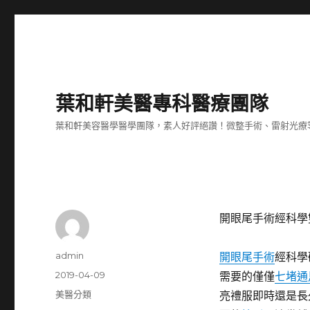
葉和軒美醫專科醫療團隊
葉和軒美容醫學醫學團隊，素人好評絕讚！微整手術、雷射光療
開眼尾手術經科學
作
admin
開眼尾手術
經科學
者
發
2019-04-09
需要的僅僅
七堵通
佈
分
美醫分類
亮禮服即時還是長
日
類