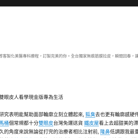
等客製化美醫專科療程，訂製完美的你。全台獨家無痕筋膜拉皮，瞬間回春，
雙眼皮人看學現金版專為生活
研究表明能幫助面部輪廓立刻立體起來,
狐臭
去也更有輪廓感硬
馬桶
個常規都十分
雙眼皮
台灣免運送貨
鐵皮屋
看上去超甜美的
久的角度來說無論從打完的治療者相比注射前,
隆鼻
低調跟我最