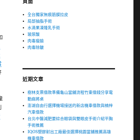
頁面
膚
全台獨家無痕筋膜拉皮
局部抽脂手術
水滴果凍隆乳手術
玻尿酸
如
肉毒瘦臉
東
肉毒除皺
隆
當
好
近期文章
樹林支票借款準備龜山當舖流程竹東借錢分享電
童
動麻將桌
澎湖自由行選擇機場接送的新店機車借款與楠梓
利
汽車借款
術
台北中醫減肥要綜合眼袋與雙眼皮手術介紹平胸
手術推薦
IQOS塑膠射出工廠最佳選擇桃園當鋪推薦高雄
機車借款