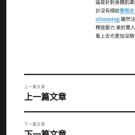
論是針對身體肌膚
計沒有細紋
雙眼皮
slimming
雖然注
釋放壓力 美妙驚
看上去也更加沒精
文
上一篇文章
章
上一篇文章
上
一
導
篇
覽
文
下一篇文章
章:
下一篇文章
下