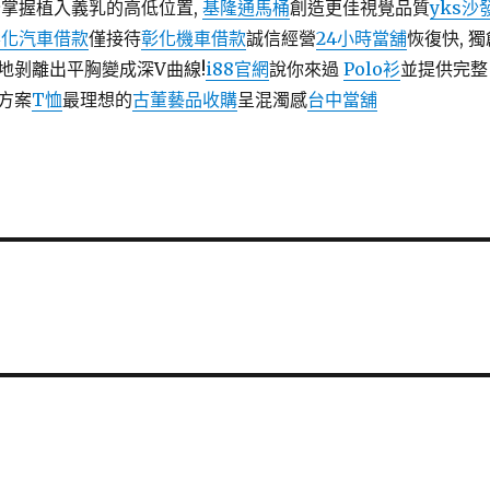
掌握植入義乳的高低位置,
基隆通馬桶
創造更佳視覺品質
yks沙
彰化汽車借款
僅接待
彰化機車借款
誠信經營
24小時當舖
恢復快, 獨
地剝離出平胸變成深V曲線!
i88官網
說你來過
Polo衫
並提供完整
方案
T恤
最理想的
古董藝品收購
呈混濁感
台中當舖