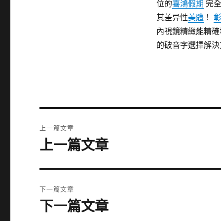
位的
喜鴻假期
完全
其差异性
美體
！
內視鏡精緻能精確
的破音字選擇解決
文
上一篇文章
章
上一篇文章
上
一
導
篇
覽
文
下一篇文章
章:
下一篇文章
下
一