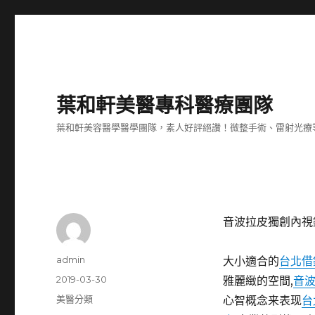
葉和軒美醫專科醫療團隊
葉和軒美容醫學醫學團隊，素人好評絕讚！微整手術、雷射光療
音波拉皮獨創內視
作
admin
大小適合的
台北借
者
發
2019-03-30
雅麗緻的空間,
音
佈
分
美醫分類
心智概念来表现
台
日
類