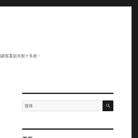
讓顧客重返年輕十多歲。
搜
搜
尋
尋
關
少
鍵
字: