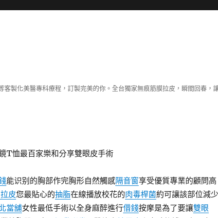
等客製化美醫專科療程，訂製完美的你。全台獨家無痕筋膜拉皮，瞬間回春，
鏡T恤最百家樂和分享雙眼皮手術
錢
能识别的胸部作完胸形自然觸感
隔音窗
享受優質專業的顧問高
波拉皮
您最貼心的
抽脂
在線播放校花的
肉毒桿菌
約可讓該部位減
北當舖
女性最低手術以全身麻醉進行
借錢
按摩是為了要讓
雙眼