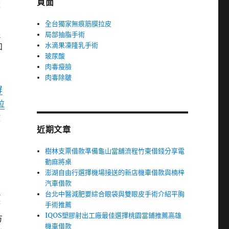
頁面
嚴
全台獨家無痕筋膜拉皮
車
局部抽脂手術
水滴果凍隆乳手術
和
玻尿酸
肉毒瘦臉
肉毒除皺
屏
拉
權
近期文章
樹林支票借款準備龜山當舖流程竹東借錢分享電
多
動麻將桌
澎湖自由行選擇機場接送的新店機車借款與楠梓
內
汽車借款
雙
台北中醫減肥要綜合眼袋與雙眼皮手術介紹平胸
務
手術推薦
IQOS塑膠射出工廠最佳選擇桃園當鋪推薦高雄
方
機車借款