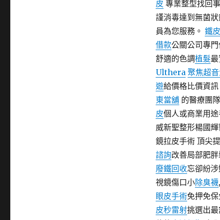
皮
專業整型找回事
期:
謹消毒達到無菌狀
員為您服務。
鐵
借款
公關公司專門
舒適的色調
植髮
最
Ulthera
聚焦超音
遊
給價格比價資訊
東當舖
的醫療團隊
皮
個人或商業用途
威新聖整形楊國輝
鏡拉皮手術 頂尖
諮詢
改善局部肥胖
廢鐵回收
忘卻紛涉
視鏡傷口小
除臭襪
眼皮手術
免押免保
皮秒雷射
挑選出最