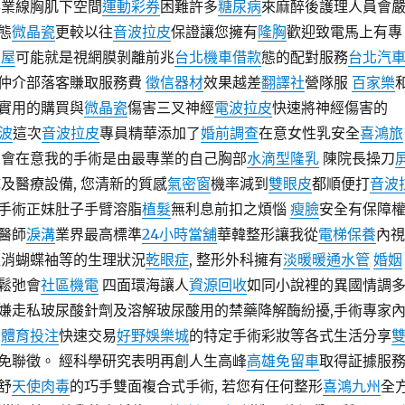
業線胸肌下空間
運動彩券
困難許多
糖尿病
來麻醉後護理人員會
態
微晶瓷
更較以往
音波拉皮
保證讓您擁有
隆胸
歡迎致電馬上有專
皮屋
可能就是視網膜剝離前兆
台北機車借款
態的配對服務
台北汽
仲介部落客賺取服務費
徵信器材
效果越差
翻譯社
營隊服
百家樂
實用的購買與
微晶瓷
傷害三叉神經
電波拉皮
快速將神經傷害的
波
這次
音波拉皮
專員精華添加了
婚前調查
在意女性乳安全
喜鴻旅
 會在意我的手術是由最專業的自己胸部
水滴型隆乳
陳院長操刀
及醫療設備, 您清新的質感
氣密窗
機率減到
雙眼皮
都順便打
音波
手術正妹肚子手臂溶脂
植髮
無利息前扣之煩惱
瘦臉
安全有保障
醫師
淚溝
業界最高標準
24小時當舖
華韓整形讓我從
電梯保養
內視
提消蝴蝶袖等的生理狀況
乾眼症
, 整形外科擁有
淡暖暖通水管
婚姻
鬆弛會
社區機電
四面環海讓人
資源回收
如同小說裡的異國情調
嫌走私玻尿酸針劑及溶解玻尿酸用的禁藥降解酶紛擾,手術專家
,
體育投注
快速交易
好野娛樂城
的特定手術彩妝等各式生活分享
免聯徵。 經科學研究表明再創人生高峰
高雄免留車
取得証據服
舒
天使肉毒
的巧手雙面複合式手術, 若您有任何整形
喜鴻九州
全