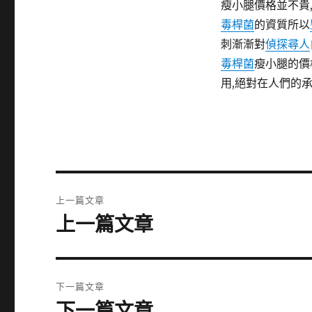
瘦小腿價格並不貴
毒桿菌
的資質所以
刺漸漸對
偵探尋人
毒桿菌
瘦小腿的價
用,絕對在人們的
文
上一篇文章
章
上一篇文章
上
一
導
篇
覽
文
下一篇文章
章:
下一篇文章
下