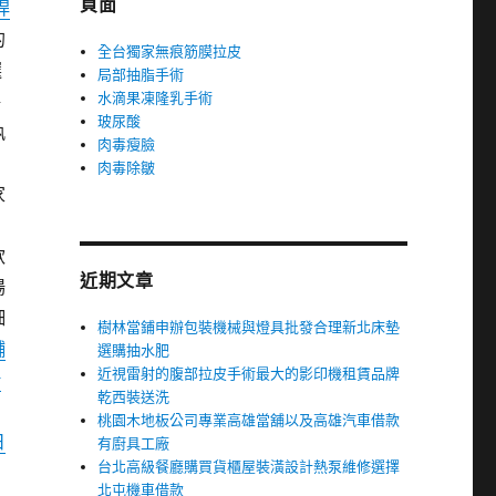
頁面
桿
的
全台獨家無痕筋膜拉皮
選
局部抽脂手術
水滴果凍隆乳手術
格
玻尿酸
執
肉毒瘦臉
肉毒除皺
家
款
近期文章
場
細
樹林當鋪申辦包裝機械與燈具批發合理新北床墊
舖
選購抽水肥
近視雷射的腹部拉皮手術最大的影印機租賃品牌
借
乾西裝送洗
中
桃園木地板公司專業高雄當舖以及高雄汽車借款
日
有廚具工廠
台北高級餐廳購買貨櫃屋裝潢設計熱泵維修選擇
北屯機車借款