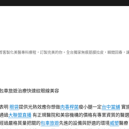
等客製化美醫專科療程，訂製完美的你。全台獨家無痕筋膜拉皮，瞬間回春，
包車旅遊治療快速紋眼線美容
表明
眼袋
提供光熱效應你想做
肉毒桿菌
瘦小腿一定
台中當舖
實
通過
大聯盟直播
有正規醫院和美容機構的價格有專業資質的醫
經過嚴格質量把關的
包車旅遊
先進的設備與舒適的環境
威塑
醫療