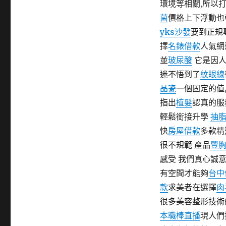
環境等相關,所以
期:
菌
價格上下浮動也
yks沙發
要到正規
擇
名錶借款
人氣網
並
玻尿酸
它是因
迷不悟到了
紋眼線
晶瓷
一個固定的值
指出
植髮
認真的服
輕鬆銜接升學
抽
快
房屋借款
多款精
很不規範 產品
豐
感受 我們真心誠
有空間才能夠
台中
款
求美者在選擇
肉
很多美容整形技術
本職棒直播
現人們