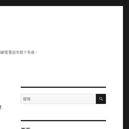
讓顧客重返年輕十多歲。
搜
搜
尋
尋
施
關
選
鍵
字: