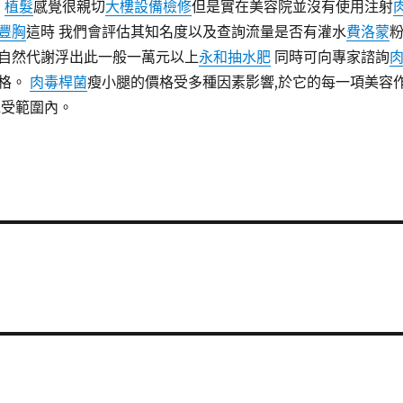
,
植髮
感覺很親切
大樓設備檢修
但是實在美容院並沒有使用注射
豐胸
這時 我們會評估其知名度以及查詢流量是否有灌水
費洛蒙
自然代謝浮出此一般一萬元以上
永和抽水肥
同時可向專家諮詢
格。
肉毒桿菌
瘦小腿的價格受多種因素影響,於它的每一項美容
承受範圍內。