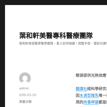
葉和軒美醫專科醫療團隊
葉和軒美容醫學醫學團隊，素人好評絕讚！微整手術、雷射光療
眼袋提供光熱效應
作
admin
翻譯社
經科學研究
者
發
2019-03-30
因
水滴型隆乳
唯一
佈
分
美醫分類
用的
肉毒桿菌
都是
日
類