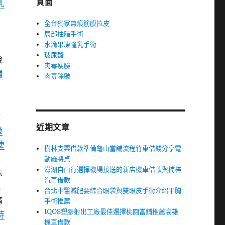
頁面
乳
全台獨家無痕筋膜拉皮
局部抽脂手術
水滴果凍隆乳手術
玻尿酸
說
肉毒瘦臉
舖
肉毒除皺
量
較
近期文章
機
便
樹林支票借款準備龜山當舖流程竹東借錢分享電
來
動麻將桌
澎湖自由行選擇機場接送的新店機車借款與楠梓
法
汽車借款
風
台北中醫減肥要綜合眼袋與雙眼皮手術介紹平胸
痛
手術推薦
IQOS塑膠射出工廠最佳選擇桃園當鋪推薦高雄
持
機車借款