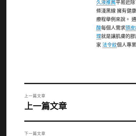
久液推薦
平易近除
條淺黑線 擁有健
療程舉例來說。 
酸
每個人需求
頭皮
理
就是讓肌膚的膠
家
法令紋
個人專
文
上一篇文章
章
上一篇文章
上
一
導
篇
覽
文
下一篇文章