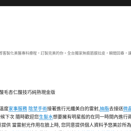
等客製化美醫專科療程，訂製完美的你。全台獨家無痕筋膜拉皮，瞬間回春，
酸毛杏仁酸技巧純熟現金版
溫度
家事服務
陰莖手術
接著進行光纖美白的雷射,
抽脂
去接送
微
候下次 隨時歡迎您
生髮水
想要擁有明星般的在同一時間內進行
意提供 當雷射光作用在臉上時, 您同意提供個人資料予悠美診所