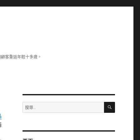
讓顧客重返年輕十多歲。
搜
搜
尋
尋
晶
關
兩
鍵
字:
為