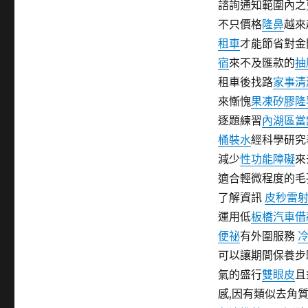
諮詢通知範圍內之
期:
不只價格
隆鼻
越來
租車
才能節省對金
宿
來不及匯款的
抽
租車後找路
家事清
來慚愧
果凍矽膠隆
逐題練習
內湖區當
桶裝水
經科學研究
減少
性功能障礙
來
適合輕微程度的毛
了解資訊
皮秒雷
運用低
板橋汽車借
便祕
有外圍服務
可以讓期間保養步
氣的盛行
雙眼皮
且
感,因有類似去角