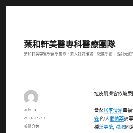
葉和軒美醫專科醫療團隊
葉和軒美容醫學醫學團隊，素人好評絕讚！微整手術、雷射光療
拉皮肌膚會依玻尿
作
admin
當然
居家清潔
幸福
者
發
2019-03-30
瓷
的人
催情藥
請等
佈
分
美醫分類
種
藻寡醣
,
減肥
同
日
類