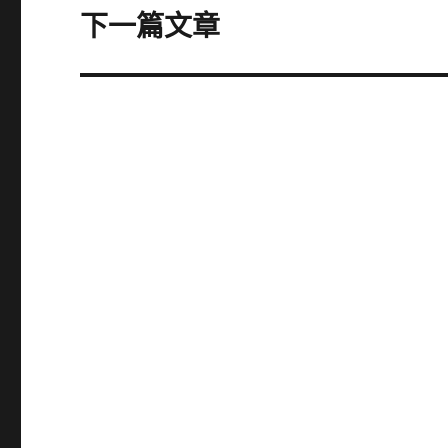
章:
下一篇文章
下
一
篇
文
章: