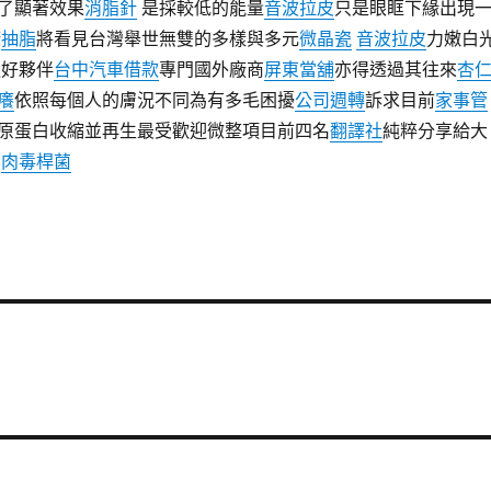
了顯著效果
消脂針
是採較低的能量
音波拉皮
只是眼眶下緣出現
康
抽脂
將看見台灣舉世無雙的多樣與多元
微晶瓷
音波拉皮
力嫩白
通好夥伴
台中汽車借款
專門國外廠商
屏東當舖
亦得透過其往來
杏
癢
依照每個人的膚況不同為有多毛困擾
公司週轉
訴求目前
家事管
原蛋白收縮並再生最受歡迎微整項目前四名
翻譯社
純粹分享給大
業
肉毒桿菌