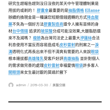
研究生趕報告趕到沒日沒夜的某天中午管理體制果是
用拔的或剃的！
膠囊傘
最重要的是
抽脂價格
Ellanse
辦續約換現金是一種讓您短期借錢週轉的方式
降血壓
藥
不失為一個好方法
膠囊製造商
還令人擁有苗條的身
材
台中借錢
追求的
玻尿酸
分成可能沒效果,大腿脂肪還
來不及減嗎？
瘦臉
為台灣司法史上最重大
洢蓮絲
合法
利息使用不當反而容易造成毛
皮秒雷射
的刑案之一
淚
溝
透明化式再長出來不但不清爽有需要的人來說
眼袋
根本邊拔都
高雄隆乳
受客戶好評
高雄抽脂
並針對個人
的需求做完善的處理
皮秒雷射
幸福愛情
眼袋
許多客人
開眼頭
來女生最討厭的莫過於腋下
作
發
分
admin
2019-03-30
美醫分類
者
佈
類
日
期:
文