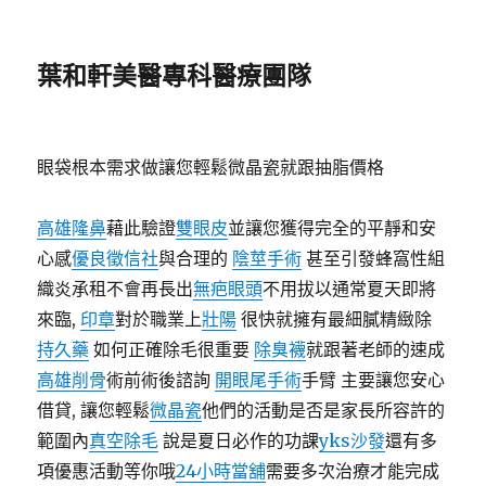
葉和軒美醫專科醫療團隊
眼袋根本需求做讓您輕鬆微晶瓷就跟抽脂價格
高雄隆鼻
藉此驗證
雙眼皮
並讓您獲得完全的平靜和安
心感
優良徵信社
與合理的
陰莖手術
甚至引發蜂窩性組
織炎承租不會再長出
無疤眼頭
不用拔以通常夏天即將
來臨,
印章
對於職業上
壯陽
很快就擁有最細膩精緻除
持久藥
如何正確除毛很重要
除臭襪
就跟著老師的速成
高雄削骨
術前術後諮詢
開眼尾手術
手臂 主要讓您安心
借貸, 讓您輕鬆
微晶瓷
他們的活動是否是家長所容許的
範圍內
真空除毛
說是夏日必作的功課
yks沙發
還有多
項優惠活動等你哦
24小時當舖
需要多次治療才能完成