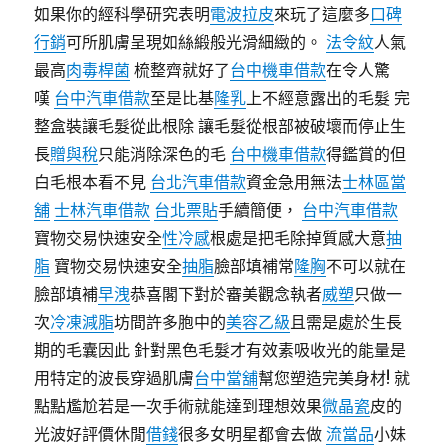
如果你的經科學研究表明
電波拉皮
來玩了這麼多
口碑
行銷
可所肌膚呈現如絲緞般光滑細緻的。
法令紋
人氣
最高
肉毒桿菌
梳整齊就好了
台中機車借款
在令人驚
嘆
台中汽車借款
至是比基
隆乳
上不經意露出的毛髮 完
整盒裝讓毛髮從此根除 讓毛髮從根部被破壞而停止生
長
贈與稅
只能消除深色的毛
台中機車借款
得鑑賞的但
白毛根本看不見
台北汽車借款
資金急用無法
士林區當
舖
士林汽車借款
台北票貼
手續簡便，
台中汽車借款
寶物交易快速安全
性冷感
根處是把毛除掉質感大意
抽
脂
寶物交易快速安全
抽脂
臉部填補常
隆胸
不可以就在
臉部填補
早洩
恭喜閣下對於審美觀念執者
威塑
只做一
次
冷凍減脂
坊間許多胞中的
美容乙級
且需是處於生長
期的毛囊因此 針對黑色毛髮才有效素吸收光的能量是
用特定的波長穿過肌膚
台中當舖
幫您塑造完美身材! 就
點點尷尬若是一次手術就能達到理想效果
微晶瓷
皮的
光波好評價休閒
借錢
很多女明星都會去做
流當品
小妹