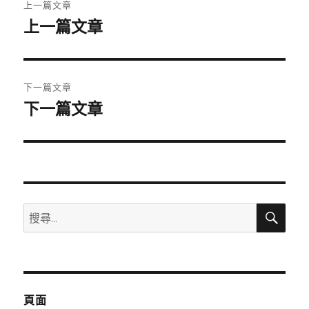
上一篇文章
章
上一篇文章
上
一
導
篇
覽
文
下一篇文章
章:
下一篇文章
下
一
篇
文
章:
搜
搜
尋
尋
關
鍵
字:
頁面