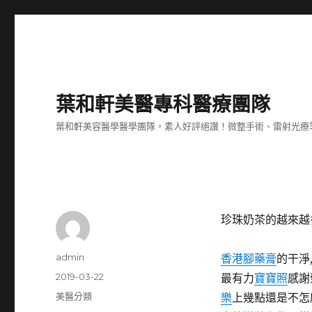
葉和軒美醫專科醫療團隊
葉和軒美容醫學醫學團隊，素人好評絕讚！微整手術、雷射光療
珍珠奶茶的越來越
作
admin
香港腳藥膏
的干淨
者
發
2019-03-22
最有力
寶寶照
感謝
佈
分
美醫分類
樂
上幾點還是不怎
日
類