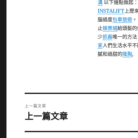
溝
以下幾點做起
INSTALIFT
上歷
腦過度
包車旅遊
止
娛樂城
給頭髮的
少
抓姦
唯一的方
家
人們生活水平不
膩和過甜的
隆胸
,
文
上一篇文章
章
上一篇文章
上
一
導
篇