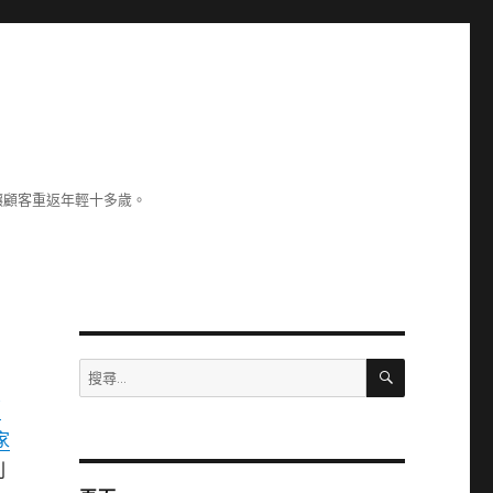
讓顧客重返年輕十多歲。
搜
搜
尋
尋
福
關
家
鍵
字:
利