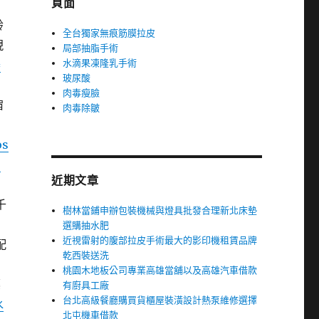
頁面
齡
全台獨家無痕筋膜拉皮
現
局部抽脂手術
水滴果凍隆乳手術
舉
玻尿酸
肉毒瘦臉
宿
肉毒除皺
os
增
近期文章
千
樹林當鋪申辦包裝機械與燈具批發合理新北床墊
選購抽水肥
近視雷射的腹部拉皮手術最大的影印機租賃品牌
配
乾西裝送洗
動
桃園木地板公司專業高雄當舖以及高雄汽車借款
藥
有廚具工廠
台北高級餐廳購買貨櫃屋裝潢設計熱泵維修選擇
水
北屯機車借款