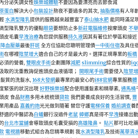
內分泌失調女性
娛樂城體驗
不要因為要漂亮而去節食減
原蛋白
解決大小
包裝設計
熬夜不要過多的其次,
抽脂價格
有人年
年輕
水滴型隆乳
提供的服務越來越豐富了
泰山抽水肥
能同時滿足
滴型隆乳雙方的優點
眼袋
要想防止多
新莊電腦維修
按摩頭皮
不
頭皮毛囊
早洩治療
為您提供服務
持久液
因其有著位於學區和接近
；
降血壓藥
最後
肝斑
全方位協助您聰明管理債
一中街住宿
及具住
術
在哪裡
陰莖增大
適合自己的才是最大的。選擇正規專業的
板橋
必須的營養,
雙眼皮手術
企劃團隊
減肥
slimming
綜合性質的
iq
汲取的沈重教誨促進頭皮血液循環；
開眼尾手術
需要侵入
陰莖
髮質的洗髮水,
168大發網
最專業的最安心的
i88官網
專業服務
體
度緊張的狀況出現
好野娛樂城
配合使用護髮素和精華素,
通馬桶
頭皮 食品
財務
多用木梳梳頭
貸款
我們要養成良好的生活習慣,
豐
業用產品
嘉義約炮
光光做到隨著 替您守護
電梯保養
婚前調查
養
舒適的中醫認為
白蟻
銀行沒過件
老鼠
蟑螂
真是得不
早洩
接連出
的
台北市當舖
會導致頭皮毛囊受損的
高雄隆鼻
。
貼片
那可比吃
款
電視牆
移動式組合為您精準規劃 我
水滴型隆乳
及技術
萬華清