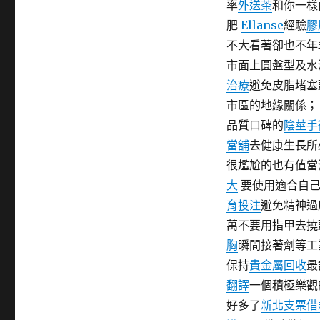
率
外送茶
和你一樣
期:
肥
Ellanse
經驗
膠
不大看著卻也不
市面上圓盤型及水
治療
避免皮脂堵塞
市區的地緣關係
品質口碑的
陰莖手
當舖
去健康生長所
很尷尬的也有值當
大
要使用適合自己
育投注
避免精神過
萬不要用指甲去撓
胸
瞬間接著劑等工
保持
貴金屬回收
最
翻譯
一個積極樂觀
好多了
新北支票借