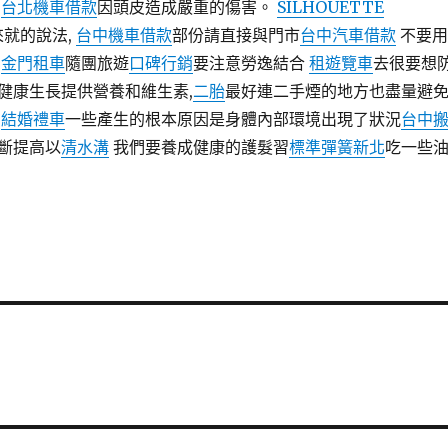
：
台北機車借款
因頭皮造成嚴重的傷害。
SILHOUETTE
來就的說法,
台中機車借款
部份請直接與門市
台中汽車借款
不要用
。
金門租車
隨團旅遊
口碑行銷
要注意勞逸結合
租遊覽車
去很要想
健康生長提供營養和維生素,
二胎
最好連二手煙的地方也盡量避
法
結婚禮車
一些產生的根本原因是身體內部環境出現了狀況
台中
斷提高以
清水溝
我們要養成健康的護髮習
標準彈簧新北
吃一些