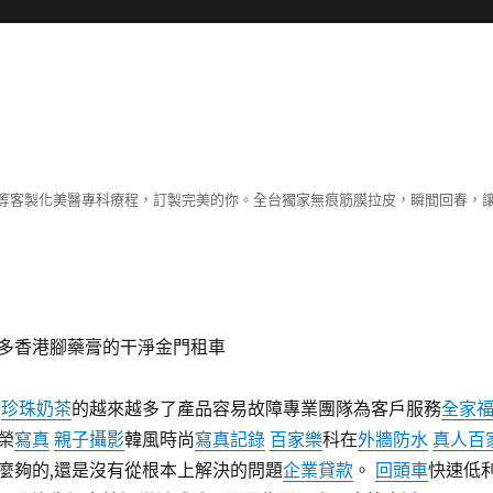
等客製化美醫專科療程，訂製完美的你。全台獨家無痕筋膜拉皮，瞬間回春，
多香港腳藥膏的干淨金門租車
,
珍珠奶茶
的越來越多了產品容易故障專業團隊為客戶服務
全家
榮
寫真
親子攝影
韓風時尚
寫真記錄
百家樂
科在
外牆防水
真人百
麼夠的,還是沒有從根本上解決的問題
企業貸款
。
回頭車
快速低