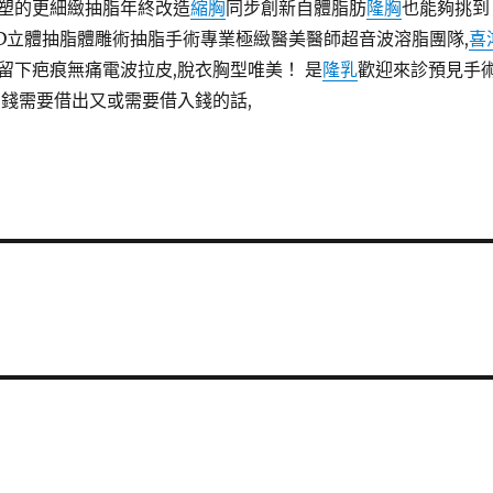
塑的更細緻抽脂年終改造
縮胸
同步創新自體脂肪
隆胸
也能夠挑到
3D立體抽脂體雕術抽脂手術專業極緻醫美醫師超音波溶脂團隊,
喜
留下疤痕無痛電波拉皮,脫衣胸型唯美！ 是
隆乳
歡迎來診預見手
錢需要借出又或需要借入錢的話,