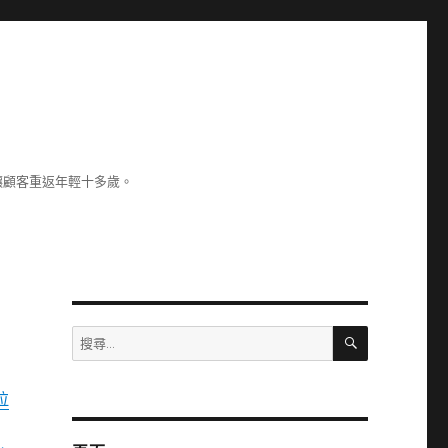
讓顧客重返年輕十多歲。
搜
搜
尋
尋
關
拉
鍵
字: