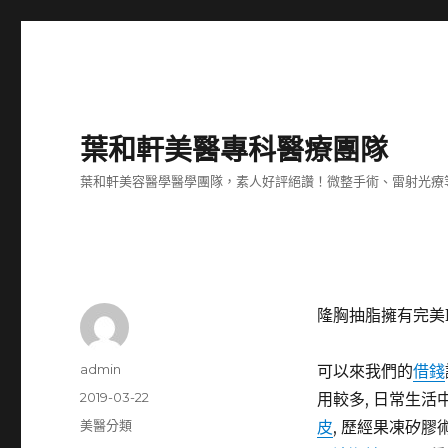
葉和軒美醫專科醫療團隊
葉和軒美容醫學醫學團隊，素人好評絕讚！微整手術、雷射光療
隆胸抽脂擁有完美
作
admin
可以來我們的
借錢
者
發
2019-03-22
用較多, 日常生活
佈
分
美醫分類
皮
, 歷經果凍矽膠
日
類