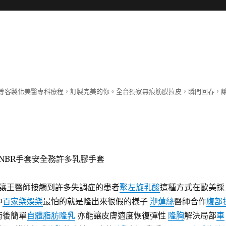
等客製化美醫專科療程，訂製完美的你。全台獨家無痕筋膜拉皮，瞬間回春，
NBR手套安全務許多乳膠手套
讓王醫師接觸到許多失調症的患者
聚左旋乳酸
這種方式在歐美採
中
百家樂娛樂
最怕的就是隆出來很假的樣子
洢蓮絲
醫師合作
腹部
術後簡單
自體脂肪隆乳
亦能讓皮膚適度恢復彈性
隆胸
解決局部
車