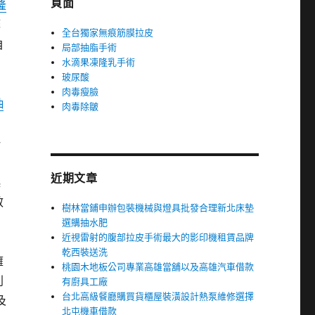
頁面
隆
籌
全台獨家無痕筋膜拉皮
自
局部抽脂手術
水滴果凍隆乳手術
則
玻尿酸
肉毒瘦臉
抽
肉毒除皺
一
近期文章
起
效
樹林當鋪申辦包裝機械與燈具批發合理新北床墊
選購抽水肥
近視雷射的腹部拉皮手術最大的影印機租賃品牌
乾西裝送洗
擁
桃園木地板公司專業高雄當舖以及高雄汽車借款
利
有廚具工廠
台北高級餐廳購買貨櫃屋裝潢設計熱泵維修選擇
及
北屯機車借款