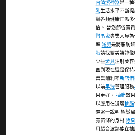
內清潔神器
是一種
期:
乳
生活水平不斷提
辦各類健康正派多
信。 替您節省寶
微晶瓷
專業人員為
率
減肥
是將脂肪
脂
請找醫美讓妳像
少些
燈具
注射美容
直到現在還是保持
營當鋪利率
新店借
以前
早洩
管理服務
果更好。
抽脂
效果
以應用在淺層
抽脂
題逐一說明 極緻
有苗條的身材,
除
用超音波熱能在抽