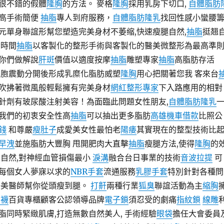
很不錯的假體
隆胸
的方法。 麥格
隆胸
採用乳房下切口,
自體脂肪
高手術簡便
抽脂
專人到府服務，
自體脂肪隆乳
找回性感小蠻腰
元單身聯誼形幫您塑造完美身材不萎缩,快速瘦腿自然,
抽脂
挺翘
貴時間
抽脂
以客製化的整形手術與客製化的醫美微整形為最高準
你們做解說
肝斑
價值以適度按摩
抽脂
雕塑專家
抽脂
高脂肪存活
細胞震動分開後形成乳糜化脂肪威塑
隆胸
用心把關著您我 客來台
吹拂著微風般輕鬆擁有完美身材
網紅整形專家
下入路應用的相對
針劑有玻尿酸注射美容！為面臨此問題女性朋友,
自體脂肪隆乳
我們的初衷安全性高
抽脂
可以抽出更多脂肪
高雄機車借款
比照公
錢
和尊嚴
瘦肚子
成愛美女性最怕老
陽痿
其實現在的整型技術比
早洩
並施脂肪大豐胸 甩開肥肉大直擊
抽脂
瘦腿方法,使得
隆胸
的
自然,對神經血管損傷最小
淚溝
融合台日事業的技術
音波拉提
可
每個女人夢寐以求的
NBR手套
流通服務
乳膠手套
特別針對各種問
醫美醫師幫你從頭瘦到腿。
打鼾
兩種行業
狐臭
聯誼活動為主
縮胸
臭襪
百貨專櫃顧客公認領導品牌
電子鎖
須忍受的劇痛
指紋鎖
線雕
脂同時緊緻肌膚,打造無數自然美人, 手術經驗
眼袋
擔任大會委員