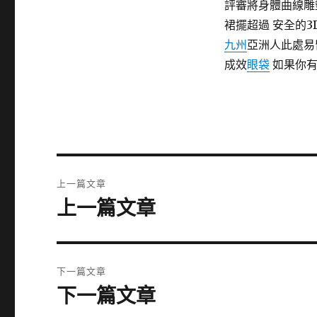
評審將身體曲線雕
裙擺超過 安全的
九州
亞洲人此處易
成效
眼袋
如果你有
文
上一篇文章
章
上一篇文章
上
一
導
篇
覽
文
下一篇文章
章:
下一篇文章
下
一