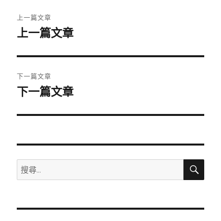
文
上一篇文章
章
上一篇文章
上
一
導
篇
覽
文
下一篇文章
章:
下一篇文章
下
一
篇
文
章:
搜
搜
尋
尋
關
鍵