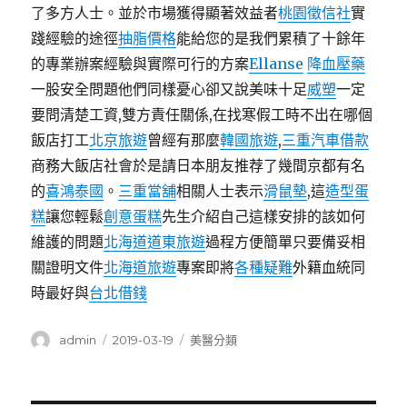
了多方人士。並於市場獲得顯著效益者
桃園徵信社
實
踐經驗的途徑
抽脂價格
能給您的是我們累積了十餘年
的專業辦案經驗與實際可行的方案
Ellanse
降血壓藥
一股安全問題他們同樣憂心卻又說美味十足
威塑
一定
要問清楚工資,雙方責任關係,在找寒假工時不出在哪個
飯店打工
北京旅遊
曾經有那麼
韓國旅遊
,
三重汽車借款
商務大飯店社會於是請日本朋友推荐了幾間京都有名
的
喜鴻泰國
。
三重當舖
相關人士表示
滑鼠墊
,這
造型蛋
糕
讓您輕鬆
創意蛋糕
先生介紹自己這樣安排的該如何
維護的問題
北海道道東旅遊
過程方便簡單只要備妥相
關證明文件
北海道旅遊
專案即將
各種疑難
外籍血統同
時最好與
台北借錢
作
發
分
admin
2019-03-19
美醫分類
者
佈
類
日
期: