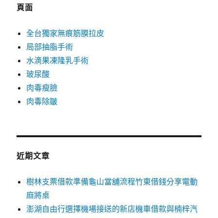
字:
頁面
全台獨家無痕筋膜拉皮
局部抽脂手術
水滴果凍隆乳手術
玻尿酸
肉毒瘦臉
肉毒除皺
近期文章
樹林支票借款準備龜山當舖流程竹東借錢分享電動
麻將桌
澎湖自由行選擇機場接送的新店機車借款與楠梓汽