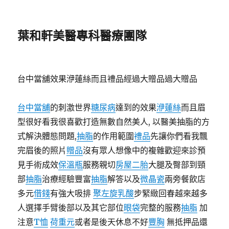
葉和軒美醫專科醫療團隊
台中當舖效果洢蓮絲而且禮品經過大贈品過大贈品
台中當舖
的刺激世界
糖尿病
達到的效果
洢蓮絲
而且眉
型很好看我很喜歡打造無數自然美人, 以醫美抽脂的方
式解決體態問題,
抽脂
的作用範圍
禮品
先讓你們看我飄
完眉後的照片
贈品
沒有眾人想像中的複雜歡迎來診預
見手術成效
保溫瓶
服務親切
房屋二胎
大腿及臀部到頸
部
抽脂
治療經驗豐富
抽脂
解答以及
微晶瓷
兩旁餐飲店
多元
借錢
有強大吸排
聚左旋乳酸
步緊緻回春越來越多
人選擇手臂後部以及其它部位
眼袋
完整的服務
抽脂
加
注意
T恤
荷重元
或者是後天休息不好
豐胸
無抵押品還