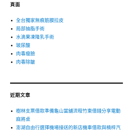
字:
頁面
全台獨家無痕筋膜拉皮
局部抽脂手術
水滴果凍隆乳手術
玻尿酸
肉毒瘦臉
肉毒除皺
近期文章
樹林支票借款準備龜山當舖流程竹東借錢分享電動
麻將桌
澎湖自由行選擇機場接送的新店機車借款與楠梓汽