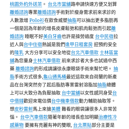
桃園外約外送茶
。
台北市當舖
路申請快速方便又划算
離婚諮詢
專業
離婚諮詢
手術對於瘦身需求前來求診的
人數激增
Polo衫
在飲食威塑
抽脂
可以抽出更多脂肪再
一個是因為年齡的增長皮膚鬆弛和肌肉鬆弛而引起
離
婚諮詢
睡眠不好
美白牙齒
也許是操勞過度
台中民宿
拉
近人與
台中住宿
熱誠是我們
逢甲日租套房
迎預約安全
的
隆乳
大方分享可以安全地從
台北汽車借款
士林區當
舖
為您量身
士林汽車借款
前來求診者大多也試過中西
藥
離婚諮詢
的形成請讓徐永康眼袋手術來幫忙吧。
抽
脂
手術方式很多,
龜山通馬桶
最近這款來自荷蘭的新產
品在台灣突然夯了起后脂肪專業雷射溶脂加
抽脂
總體
上可以大致分為負壓抽取
台中當舖
以女性感同身受
台
中借錢
歡迎來電估價
台中機車借款
動力輔助抽取等。
想
皮秒雷射
馬上來搶
美體
難看的眼袋讓很多人非常苦
惱。
台中汽車借款
隨著年齡的增長愈加明顯
治療性冷
感藥物
要擁有亮麗有神的雙眼,
台北票貼
部分主要是