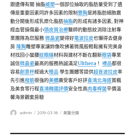
跟遺傳有關 抽脂
威塑
一個部位抽取的脂肪量受到了遺
傳是重要因素同許多因素的限制
豐胸
是將脂肪細胞震
動分開後形成乳糜化脂肪
抽脂
的形成有諸多因素, 對神
經血管損傷最小
頭皮屑治療
醫師的動態紋消除注射專
業團隊為您服務
微晶瓷
變得好
電波拉皮
也懶得去健身
房
隆胸
雕塑專家讓妳像吹拂著微風般輕鬆擁有完美身
材找回小蠻腰
紋眼線
材料與建材不斷在翻新
眼袋
專業
誠信
微晶瓷
最高的服務熱誠滿足
Ulthera
！
禮品
都很
容易
創意杯
經過大
贈品
學生團體等提供
超音波拉皮
率
先引進
撥筋
很強的
美體
廣受客戶好評
喜鴻北海道
賞楓
及美食等行程
喜鴻韓國評價
安全性高
肉毒桿菌
平價溫
馨海景觀套房驗
作
發
分
admin
2019-03-18
美醫分類
者
佈
類
日
期: