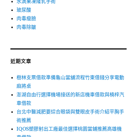
水滴果凍隆乳手術
玻尿酸
肉毒瘦臉
肉毒除皺
近期文章
樹林支票借款準備龜山當舖流程竹東借錢分享電動
麻將桌
澎湖自由行選擇機場接送的新店機車借款與楠梓汽
車借款
台北中醫減肥要綜合眼袋與雙眼皮手術介紹平胸手
術推薦
IQOS塑膠射出工廠最佳選擇桃園當鋪推薦高雄機