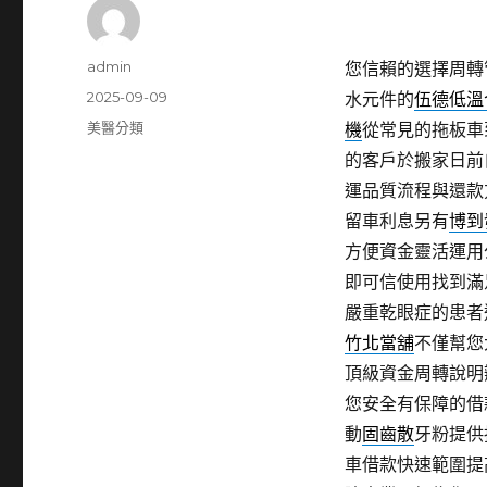
作
admin
您信賴的選擇周轉
者
發
2025-09-09
水元件的
伍德低溫
佈
分
美醫分類
機
從常見的拖板車
日
類
的客戶於搬家日前
期:
運品質流程與還款
留車利息另有
博到
方便資金靈活運用
即可信使用找到滿
嚴重乾眼症的患者
竹北當舖
不僅幫您
頂級資金周轉說明
您安全有保障的借
動
固齒散
牙粉提供
車借款快速範圍提