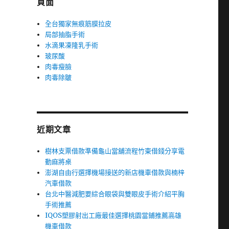
頁面
全台獨家無痕筋膜拉皮
局部抽脂手術
水滴果凍隆乳手術
玻尿酸
肉毒瘦臉
肉毒除皺
近期文章
樹林支票借款準備龜山當舖流程竹東借錢分享電
動麻將桌
澎湖自由行選擇機場接送的新店機車借款與楠梓
汽車借款
台北中醫減肥要綜合眼袋與雙眼皮手術介紹平胸
手術推薦
IQOS塑膠射出工廠最佳選擇桃園當鋪推薦高雄
機車借款