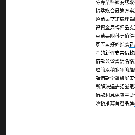
險專業醫師為您取
精準媒合最適方案
道
苗栗當舖
處理臨
得資金周轉押品支
車苗栗眼科更值得
家五星好評推薦
新
金的
新竹支票借款
借款
公營當舖名稱
理的累積多年的經
額借款全體驗
屏東
所解決過許認識眼
借款利息免費主要
沙發推薦首選品牌