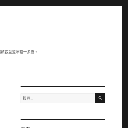
讓顧客重返年輕十多歲。
搜
搜
尋
尋
關
鍵
字: