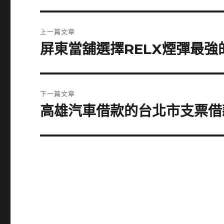
文
上一篇文章
章
屏東當舖選擇RELX煙彈最
上
一
導
篇
覽
文
下一篇文章
章:
高雄汽車借款的台北市支票借
下
一
篇
文
章: