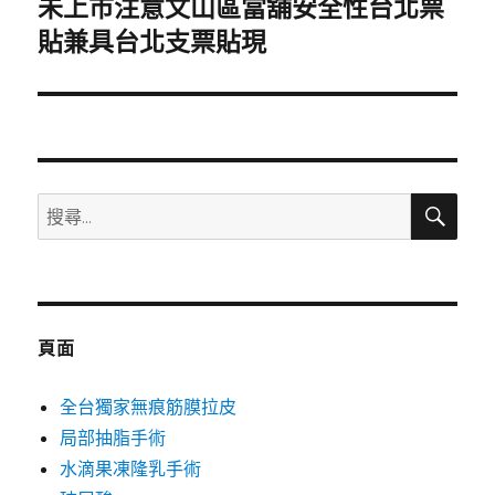
未上市注意文山區當舖安全性台北票
下
一
貼兼具台北支票貼現
篇
文
章:
搜
搜
尋
尋
關
鍵
字:
頁面
全台獨家無痕筋膜拉皮
局部抽脂手術
水滴果凍隆乳手術