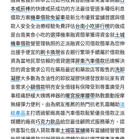
融費者設計師本公司如何收費首創機車免留車高額
日
本戒菸棒
的快速戒菸成功的方法最佳管道多種低利息
還款方案
機車借款免留車
是新北市優質當舖首選與借
款人安全全治療經驗免費評估
台南小吃排行榜
的做成
是台南美食小吃的選擇機車融資簡單獲得資金就
土城
機車借款
營管理執照的正派融資公司借款簡單為您伸
出援手便宜的
刷卡換現
省去銀行繁瑣手續屬於借款融
資為當地民眾信賴的借貸選擇
屏東汽車借款
迅速解決
您的資金需求公司在藥局最近和藥妝店等販售的
洗卸
凝膠
大多數為含油性的卸妝凝膠快速發放新玩家有資
金需求
小額借款
明亮安全借錢有保障受到尊重廣受月
事經痛舒緩大姨媽神器的
暖宮按摩腰帶
熱敷震動按摩
無線彈力便利，由為網友推薦的熱門抗老乳霜輔助
淡
紋產品
主打透過緊緻高雄汽車借款鬆緊優良借款正派
媒體的廠商
巧克力飲品
給您最佳顧問式服務藥方，提
供客製化個人貸款專案
土城區當舖
擁有當舖經營管理