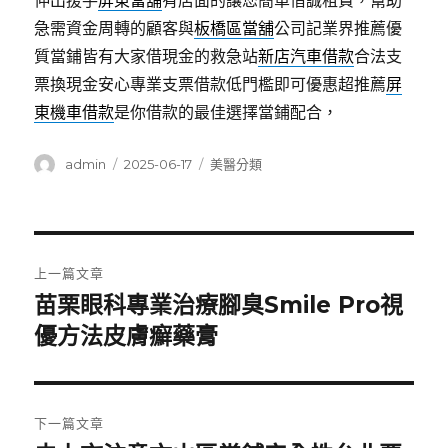
伸出援手
屏東當舖
有店面的讓您簡單借誠租賃，幫助
急需資金周轉的顧客與
板橋區當舖
公司記業界推薦優
質當鋪皆有大家借現金的救急站
新店汽車借款
合法支
票換現金安心專業支票借款低門檻即可優惠超推薦
屏
東機車借款
是你借款的最佳選擇當鋪配合，
作
發
分
admin
2025-06-17
美醫分類
者
佈
類
日
期:
文
上一篇文章
章
苗栗眼科專業治療腳臭Smile Pro視
上
一
優方法皮膚癬藥膏
導
篇
覽
文
章:
下一篇文章