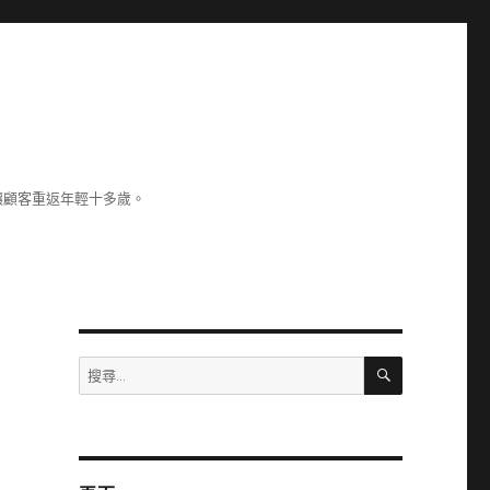
讓顧客重返年輕十多歲。
搜
搜
尋
尋
關
鍵
字: