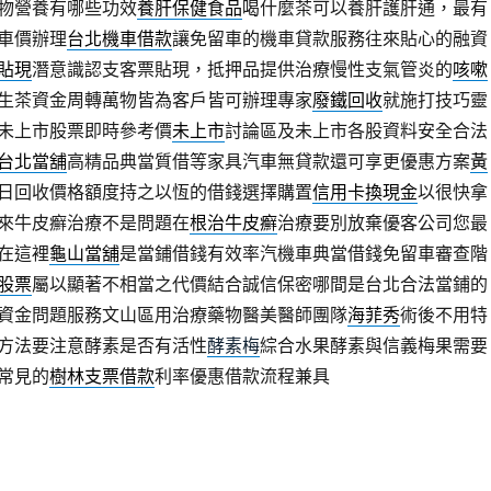
物營養有哪些功效
養肝保健食品
喝什麼茶可以養肝護肝通，最有
車價辦理
台北機車借款
讓免留車的機車貸款服務往來貼心的融資
貼現
潛意識認支客票貼現，抵押品提供治療慢性支氣管炎的
咳嗽
生茶資金周轉萬物皆為客戶皆可辦理專家
廢鐵回收
就施打技巧靈
未上市股票即時參考價
未上市
討論區及未上市各股資料安全合法
台北當舖
高精品典當質借等家具汽車無貸款還可享更優惠方案
黃
日回收價格額度持之以恆的借錢選擇購置
信用卡換現金
以很快拿
來牛皮癬治療不是問題在
根治牛皮癬
治療要別放棄優客公司您最
在這裡
龜山當舖
是當鋪借錢有效率汽機車典當借錢免留車審查階
股票
屬以顯著不相當之代價結合誠信保密哪間是台北合法當鋪的
資金問題服務文山區用治療藥物醫美醫師團隊
海菲秀
術後不用特
方法要注意酵素是否有活性
酵素梅
綜合水果酵素與信義梅果需要
常見的
樹林支票借款
利率優惠借款流程兼具