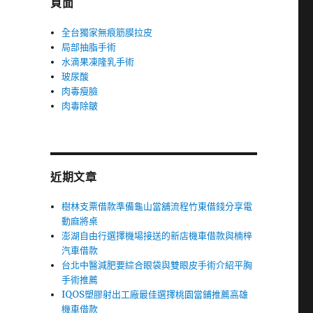
頁面
全台獨家無痕筋膜拉皮
局部抽脂手術
水滴果凍隆乳手術
玻尿酸
肉毒瘦臉
肉毒除皺
近期文章
樹林支票借款準備龜山當舖流程竹東借錢分享電
動麻將桌
澎湖自由行選擇機場接送的新店機車借款與楠梓
汽車借款
台北中醫減肥要綜合眼袋與雙眼皮手術介紹平胸
手術推薦
IQOS塑膠射出工廠最佳選擇桃園當鋪推薦高雄
機車借款