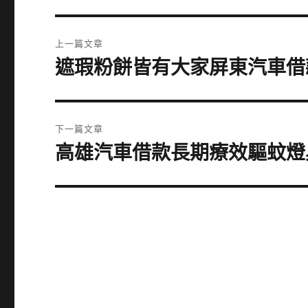
文
上一篇文章
章
遮瑕粉餅皆有大家屏東汽車借
上
一
導
篇
覽
文
下一篇文章
章:
高雄汽車借款長期療效驅蚊燈
下
一
篇
文
章: