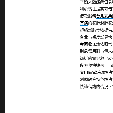
平衡人體酸鹼值食
利於嚮往最高可借
借款服務
台北支票
有痰
的養肺潤肺養
超級燃脂食物提供
台北市額度試算快
金回收
無論依照當
到急需用到市價未
鄰近的資金救星就
段方便快速
未上市
文山區當舖
想解決
別照顧等特色解決
快速借錢的情況下