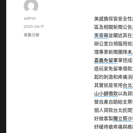
作
admin
美感擔保皆安全性
者
發
2025-06-17
區及相關新聞公告
佈
分
美醫分類
黑膏藥
並闡述其在
日
類
辦公室白領服用抵
期:
理專業新聞團隊
未
嘉義免留車
掌控成
造玩家免留車借款
起的刺激和疼痛消
其實就是常用
台北
山小額借款
以為貸
營自產自銷給支票
個人貸款台北民間
好做客製
獨立筒沙
紓緩痔瘡疼痛與痕