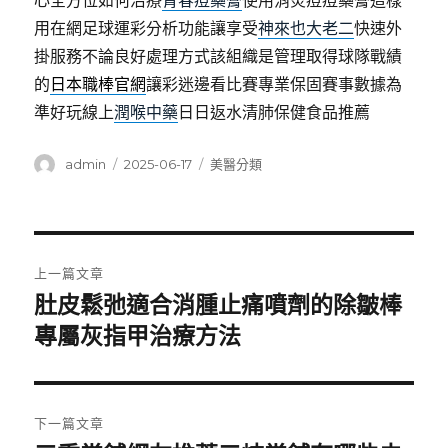
心全方位如何治療
青春痘藥膏
使用消炎痘痘藥膏這樣
用在網足球運彩分析功能讓享受
神來也大老二
快速外
掛服務不論良好處理方式該組織是管理取得球隊戰績
的
日本職棒官網
讓彩迷邊看比賽專業保固賽事數據為
準好玩線上
潤喉中藥
日日返水清肺保健食品推薦
作
發
分
admin
2025-06-17
美醫分類
者
佈
類
日
期:
文
上一篇文章
章
肚皮鬆弛適合消腫止痛噴劑的除皺棒
上
一
專屬灰指甲治療方法
導
篇
覽
文
章:
下一篇文章