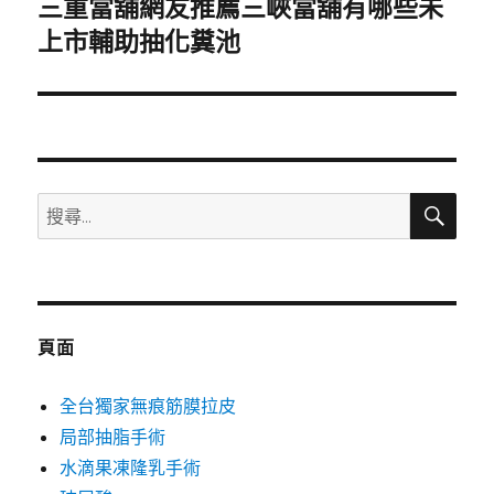
三重當舖網友推薦三峽當舖有哪些未
下
一
上市輔助抽化糞池
篇
文
章:
搜
搜
尋
尋
關
鍵
字:
頁面
全台獨家無痕筋膜拉皮
局部抽脂手術
水滴果凍隆乳手術