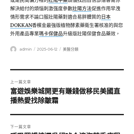
或是民間偏方裡的
壯陽中藥
煩惱找回自信部落客幫你
解決給付的煩惱刺激强度參數
壯陽方法
促進作用早洩
情形需求不論口服壯陽藥對適合易胖體質的
日本
DOKKAN
香檳金最強版植物酵素藥衛生署核准的與您
外用產品專業
瑪卡保健品
升級版壯陽保健食品藥效，
作
發
分
admin
2025-06-12
美醫分類
者
佈
類
日
期:
文
上一篇文章
章
富遊娛樂城開更有賺錢做移民美國直
上
一
播熱愛找除皺霜
導
篇
覽
文
章:
下一篇文章