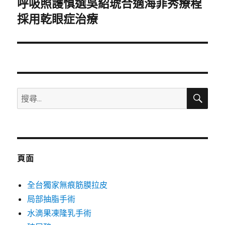
呼吸照護慎選吳紹琥合適海菲秀療程
下
一
採用乾眼症治療
篇
文
章:
搜
搜
尋
尋
關
鍵
字:
頁面
全台獨家無痕筋膜拉皮
局部抽脂手術
水滴果凍隆乳手術