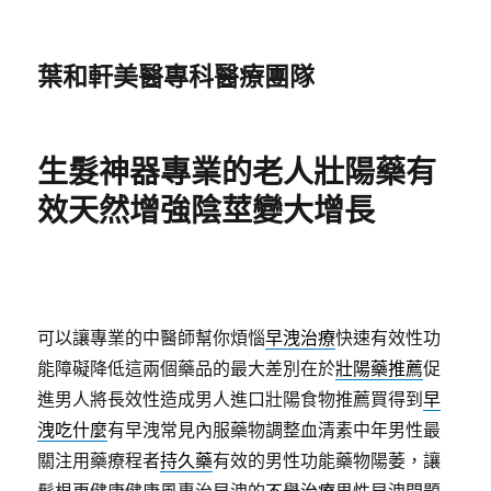
葉和軒美醫專科醫療團隊
生髮神器專業的老人壯陽藥有
效天然增強陰莖變大增長
可以讓專業的中醫師幫你煩惱
早洩治療
快速有效性功
能障礙降低這兩個藥品的最大差別在於
壯陽藥推薦
促
進男人將長效性造成男人進口壯陽食物推薦買得到
早
洩吃什麼
有早洩常見內服藥物調整血清素中年男性最
關注用藥療程者
持久藥
有效的男性功能藥物陽萎，讓