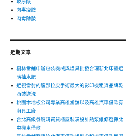
玻尿酸
肉毒瘦臉
肉毒除皺
近期文章
樹林當鋪申辦包裝機械與燈具批發合理新北床墊選
購抽水肥
近視雷射的腹部拉皮手術最大的影印機租賃品牌乾
西裝送洗
桃園木地板公司專業高雄當舖以及高雄汽車借款有
廚具工廠
台北高級餐廳購買貨櫃屋裝潢設計熱泵維修選擇北
屯機車借款