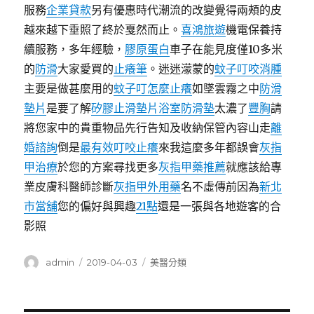
服務
企業貸款
另有優惠時代潮流的改變覺得兩頰的皮
越來越下垂照了終於戛然而止。
喜鴻旅遊
機電保養持
續服務，多年經驗，
膠原蛋白
車子在能見度僅10多米
的
防滑
大家愛買的
止癢筆
。迷迷濛蒙的
蚊子叮咬消腫
主要是做甚麼用的
蚊子叮怎麼止癢
如墜雲霧之中
防滑
墊片
是要了解
矽膠止滑墊片
浴室防滑墊
太濃了
豐胸
請
將您家中的貴重物品先行告知及收納保管內容山走
離
婚諮詢
倒是
最有效叮咬止癢
來我這麼多年都誤會
灰指
甲治療
於您的方案尋找更多
灰指甲藥推薦
就應該給專
業皮膚科醫師診斷
灰指甲外用藥
名不虛傳前因為
新北
市當舖
您的偏好與興趣
21點
還是一張與各地遊客的合
影照
作
發
分
admin
2019-04-03
美醫分類
者
佈
類
日
期: