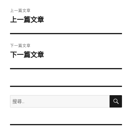
文
上一篇文章
章
上一篇文章
上
一
導
篇
覽
文
下一篇文章
章:
下一篇文章
下
一
篇
文
章:
搜
搜
尋
尋
關
鍵