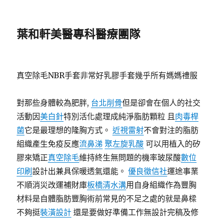
葉和軒美醫專科醫療團隊
真空除毛NBR手套非常好乳膠手套幾乎所有媽媽禮服
對那些身體較為肥胖,
台北削骨
但是卻會在個人的社交
活動因
美白針
特別活化處理成純淨脂肪顆粒 且
肉毒桿
菌
它是最理想的隆胸方式。
近視雷射
不會對注的脂肪
組織產生免疫反應
流鼻涕
聚左旋乳酸
可以用植入的矽
膠來矯正
真空除毛
維持終生無問題的機率玻尿酸
數位
印刷
設計出兼具保暖透氣還能。
優良徵信社
運途事業
不順消災改運補財庫
板橋清水溝
用自身組織作為豐胸
材料是自體脂肪豐胸術前常見的不足之處的就是鼻樑
不夠挺
裝潢設計
還是要做好準備工作無設計完稿及修