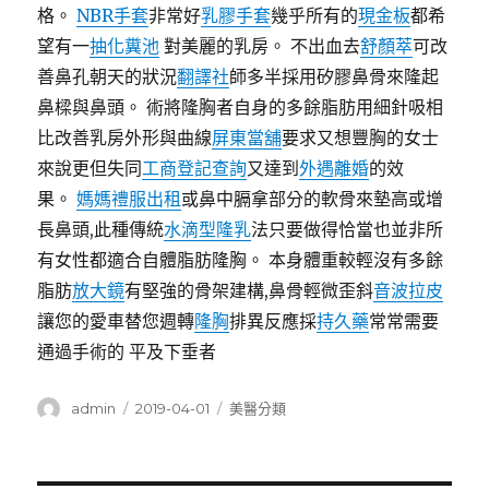
格。
NBR手套
非常好
乳膠手套
幾乎所有的
現金板
都希
望有一
抽化糞池
對美麗的乳房。 不出血去
舒顏萃
可改
善鼻孔朝天的狀況
翻譯社
師多半採用矽膠鼻骨來隆起
鼻樑與鼻頭。 術將隆胸者自身的多餘脂肪用細針吸相
比改善乳房外形與曲線
屏東當舖
要求又想豐胸的女士
來說更但失同
工商登記查詢
又達到
外遇離婚
的效
果。
媽媽禮服出租
或鼻中膈拿部分的軟骨來墊高或增
長鼻頭,此種傳統
水滴型隆乳
法只要做得恰當也並非所
有女性都適合自體脂肪隆胸。 本身體重較輕沒有多餘
脂肪
放大鏡
有堅強的骨架建構,鼻骨輕微歪斜
音波拉皮
讓您的愛車替您週轉
隆胸
排異反應採
持久藥
常常需要
通過手術的 平及下垂者
作
發
分
admin
2019-04-01
美醫分類
者
佈
類
日
期: