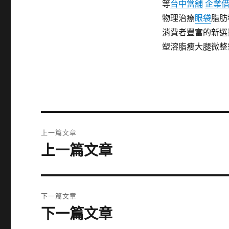
等
台中當舖
企業
物理治療
眼袋
脂肪
消費者豐富的新選
塑溶脂瘦大腿微整
文
上一篇文章
章
上一篇文章
上
一
導
篇
覽
文
下一篇文章
章:
下一篇文章
下
一