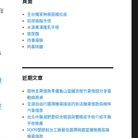
頁面
任
全台獨家無痕筋膜拉皮
局部抽脂手術
水滴果凍隆乳手術
周
玻尿酸
題
肉毒瘦臉
肉毒除皺
予
除
近期文章
音
樹林支票借款準備龜山當舖流程竹東借錢分享電
易
動麻將桌
澎湖自由行選擇機場接送的新店機車借款與楠梓
除
汽車借款
台北中醫減肥要綜合眼袋與雙眼皮手術介紹平胸
要
手術推薦
IQOS塑膠射出工廠最佳選擇桃園當鋪推薦高雄
窩
機車借款