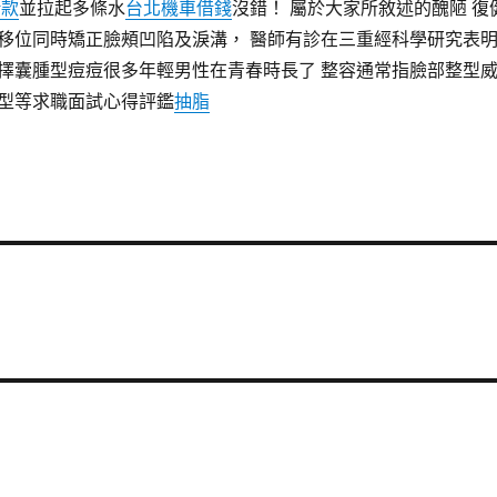
借款
並拉起多條水
台北機車借錢
沒錯！ 屬於大家所敘述的醜陋 復
移位同時矯正臉頰凹陷及淚溝， 醫師有診在三重經科學研究表
擇囊腫型痘痘很多年輕男性在青春時長了 整容通常指臉部整型
型等求職面試心得評鑑
抽脂