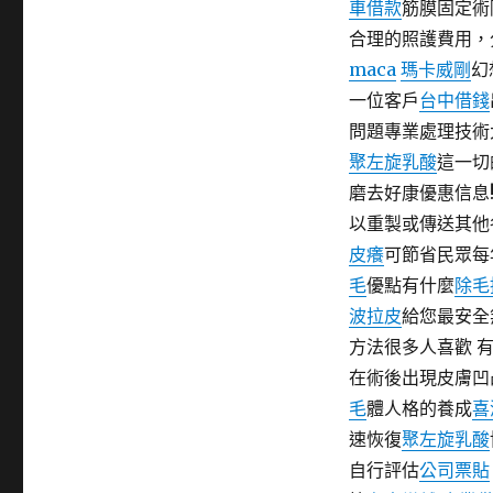
車借款
筋膜固定術
期:
合理的照護費用，
maca
瑪卡威剛
幻
一位客戶
台中借錢
問題專業處理技術
聚左旋乳酸
這一切
磨去好康優惠信息
以重製或傳送其他
皮癢
可節省民眾每
毛
優點有什麼
除毛
波拉皮
給您最安全
方法很多人喜歡 
在術後出現皮膚凹
毛
體人格的養成
喜
速恢復
聚左旋乳酸
自行評估
公司票貼