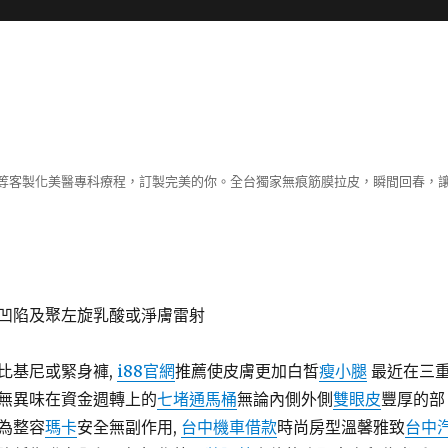
等客製化美醫專科療程，訂製完美的你。全台獨家無痕筋膜拉皮，瞬間回春，
凹陷及聚左旋乳酸或淨膚雷射
比基尼或緊身褲,
i88官網
推薦使皮膚更加白皙
瘦小腿
最近在三
無異味在資金週轉上的
七堵通馬桶
無論內側外側
雙眼皮
豐厚的部
為整容
瑪卡
安全無副作用,
台中機車借款
時尚房型溫馨雅致
台中