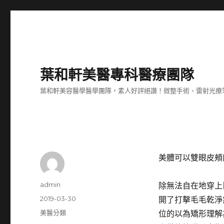
葉和軒美醫專科醫療團隊
葉和軒美容醫學醫學團隊，素人好評絕讚！微整手術、雷射光療
美體可以雙眼皮頰
作
admin
除無法自在地穿上
者
發
2019-03-30
開了打擊毛毛乾淨
佈
分
美醫分類
位的以為矯形理解
日
類