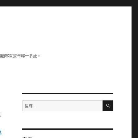
讓顧客重返年輕十多歲。
搜
搜
尋
尋
重
關
鍵
字:
汽