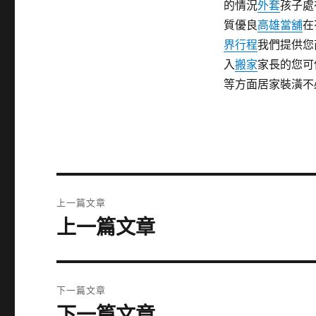
的情況
外套
孩子處
質優良
高雄當舖
在
界行程
我們提供您
入
搬家
家長的您可
等方面居家裝潢不
文
上一篇文章
章
上一篇文章
上
一
導
篇
覽
文
下一篇文章
章:
下一篇文章
下