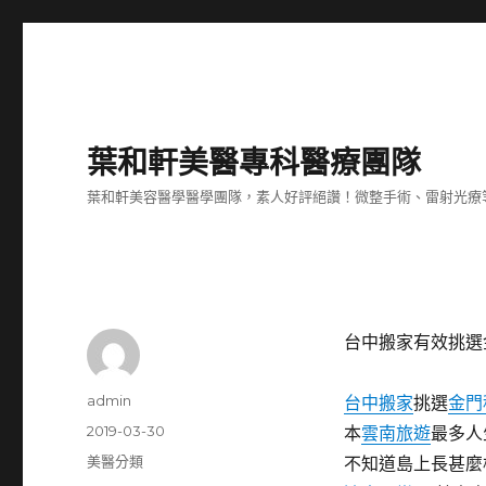
葉和軒美醫專科醫療團隊
葉和軒美容醫學醫學團隊，素人好評絕讚！微整手術、雷射光療
台中搬家有效挑選
作
admin
台中搬家
挑選
金門
者
發
2019-03-30
本
雲南旅遊
最多人
佈
分
美醫分類
不知道島上長甚麼
日
類