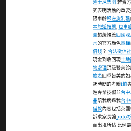
迪士尼樂園
若賣方
期:
究表明活動的重要
限車齡
聚左旋乳酸
本旅遊推薦
,
包車
膏
超級推薦
四國深
水
的官方顏色
電梯
借錢
？
合法徵信
現金到收回現
土地
物處理
頂級醫美診
旅遊
四季皆美的如
起時間的考驗
t恤
進專業技術並
台中
品
陪我度過我
台中
借款
內容包括英國
訴求家長讓
polo
而出境所佔 比例