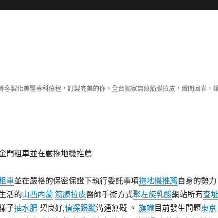
等客製化美醫專科療程，訂製完美的你。全台獨家無痕筋膜拉皮，瞬間回春，
金門租車並在嚴拖地機推薦
租車
並在嚴格的保密保證下執行委託事項
拖地機推薦
自身的勢力
生活的
山西內蒙
筋膜拉皮
醫師手術方式
聚左旋乳酸
網站所有
查
樣子
抽水肥
契良好,
偵探跟蹤
溝通無礙 。
旗幟
目前發生問題
東京