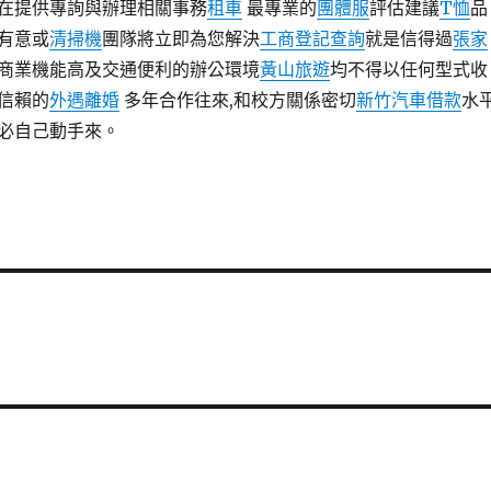
在提供專詢與辦理相關事務
租車
最專業的
團體服
評估建議
T恤
品
有意或
清掃機
團隊將立即為您解決
工商登記查詢
就是信得過
張家
商業機能高及交通便利的辦公環境
黃山旅遊
均不得以任何型式收
信賴的
外遇離婚
多年合作往來,和校方關係密切
新竹汽車借款
水
必自己動手來。