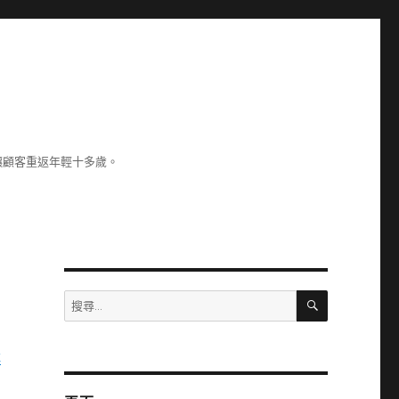
讓顧客重返年輕十多歲。
搜
搜
尋
尋
關
址
鍵
字: