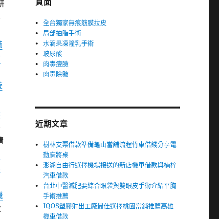
頁面
研
不
全台獨家無痕筋膜拉皮
局部抽脂手術
水滴果凍隆乳手術
藥
玻尿酸
防
肉毒瘦臉
肉毒除皺
遊
溝
近期文章
得
精
樹林支票借款準備龜山當舖流程竹東借錢分享電
贈
動麻將桌
澎湖自由行選擇機場接送的新店機車借款與楠梓
車
汽車借款
台北中醫減肥要綜合眼袋與雙眼皮手術介紹平胸
機
手術推薦
IQOS塑膠射出工廠最佳選擇桃園當鋪推薦高雄
求
機車借款