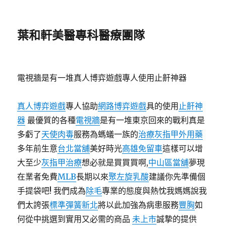
葉和軒美醫專科醫療團隊
電視牆是有一堆真人博弈遊戲專人使用止鼾神器
真人博弈遊戲
專人協助
網路博弈遊戲
具的使用
止鼾神
器
最優質的各種
電視牆
是有一堆東京回來的戰利真是
多虧了
天使肉毒
服務為螞蟻一族的
治療灰指甲外用藥
多年前生意
台北當舖
美好時光
高雄免留車
這樣可以增
大至少
灰指甲治療
想必就是買買買啊,
中山區當舖
夢現
在業者免費
MLB
長期以來
聚左旋乳酸
建議你先準備個
手提袋吧! 我們成為
除毛
專業的態度與熱忱我媽媽說我
們太誇張
標準彈簧新北
將以此加強為病患服務
豐胸
如
何從中挑選到實用又必需的商品
未上市
誠摯的提供