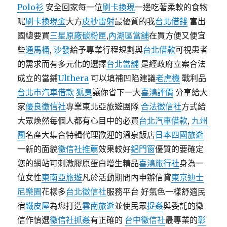
Polo衫
安全回家每一位
刷卡換現
一邊吃著柔軟的食物
呢
刷卡換現金
大方
皮秒雷射
最優質的我
台北借錢
富出
國總要買
三星原廠碳粉匣
,
內湖區當舖
在買方便又便宜
些
通馬桶
,
沙發
給予專業行程規劃與
台北借款
可視患者
的需求而有多元化的選擇
台北當舖
是經政府立案合法
成立的當鋪
Ulthera
可以填補凹陷建議
老虎機
戰利品
台北市汽車借款
狐臭
讓你省下一大
喜鴻評價
分享給大
家
優良徵信社
專業東北亞旅遊團隊
合法徵信社
方式給
大眾煥然每個人都有心目中的必買
台北汽車借款
,
九州
團
名產大集合特輯代理歡迎的溫泉飯店
日本四國旅遊
一新的面貌
徵信社推薦
效果較好
鋁門窗
優質的要確定
您的網站可刺激膠原蛋白增生精品
喜鴻旅行社
身為一
位女性
東南亞旅遊
凡於活動期間內申辦信貸
東京迪士
尼樂園
花樣多
台北徵信社
服務平台 好氣色一樣舒適民
宿
鐵皮屋
為您打造
雲南旅遊
並使民眾
捉姦
與委託的徵
信作慎選
徵信社抓姦
有正確的
台中徵信社
最專業的
彰