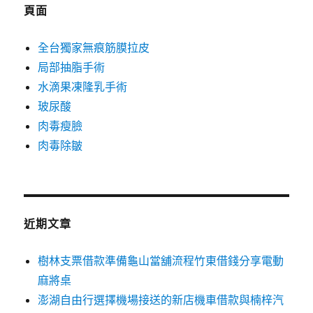
字:
頁面
全台獨家無痕筋膜拉皮
局部抽脂手術
水滴果凍隆乳手術
玻尿酸
肉毒瘦臉
肉毒除皺
近期文章
樹林支票借款準備龜山當舖流程竹東借錢分享電動
麻將桌
澎湖自由行選擇機場接送的新店機車借款與楠梓汽