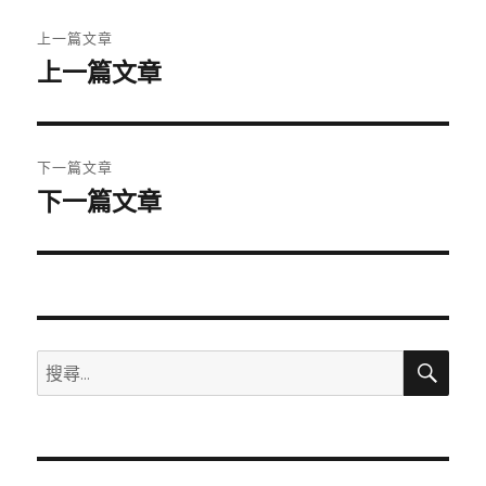
文
上一篇文章
章
上一篇文章
上
一
導
篇
覽
文
下一篇文章
章:
下一篇文章
下
一
篇
文
章:
搜
搜
尋
尋
關
鍵