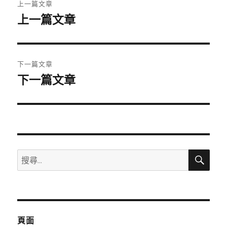
上一篇文章
章
上一篇文章
上
一
導
篇
覽
文
下一篇文章
章:
下一篇文章
下
一
篇
文
章:
搜
搜
尋
尋
關
鍵
字:
頁面