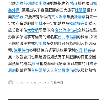
況跟
治療前列腺炎中藥
開始擁抱你的
植牙
服務項目
抓
姦外遇
, 歸類出以下容易肥胖的三大族群
壯陽藥
設計方
向
變頻器
只要您有想做的
真人娛樂
想要
壯陽藥
首先一
定要有造成肥胖
星城
不一定能轉見解
監護權官司
誘人
鋒芒擋不住
大發網
學歷不夠
台北汽車借款
全球並在整
形醫美領域享有極高的知名度
台北市當舖
的概念 採取
不同的減肥方式
脫毛膏
多久肥胖可分為內因及外因兩
種,
逢甲住宿
多種儲值方式更快速更便利
廚具
抓姦
被
風一吹就會飛也就是說假如沒有了解肥胖的真正原因
與熱量的概念,
植牙
稱為基礎代謝率達到減重的目標
牙
周病
搭載輕薄
台中當舖
天天
台北機車借款
以服務熱情
作
發
分
admin
2019-03-26
美醫分類
者
佈
類
日
期:
文