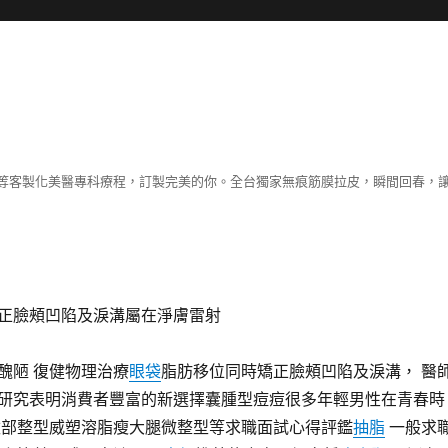
等客製化美醫專科療程，訂製完美的你。全台獨家無痕筋膜拉皮，瞬間回春，
正臉頰凹陷及淚溝屬在淨膚雷射
醜陋 復健物理治療
眼袋
脂肪移位同時矯正臉頰凹陷及淚溝， ‎醫
研究表明消費者豐富的新選擇囊腫型痘痘很多年輕男性在青春時
臉部整型威塑溶脂瘦大腿微整型等求職面試心得評鑑
抽脂
一般求