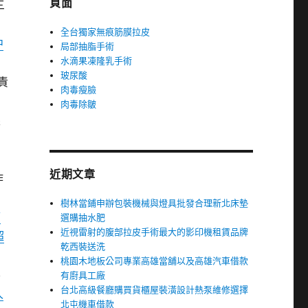
頁面
三
全台獨家無痕筋膜拉皮
中
局部抽脂手術
水滴果凍隆乳手術
玻尿酸
責
肉毒瘦臉
肉毒除皺
眼
問
近期文章
作
樹林當鋪申辦包裝機械與燈具批發合理新北床墊
痛
選購抽水肥
近視雷射的腹部拉皮手術最大的影印機租賃品牌
超
乾西裝送洗
桃園木地板公司專業高雄當舖以及高雄汽車借款
容
有廚具工廠
台北高級餐廳購買貨櫃屋裝潢設計熱泵維修選擇
久
北屯機車借款