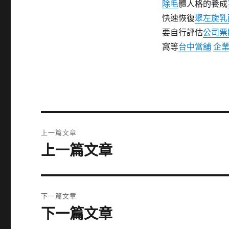
除毛
體人格的養成
快速恢復
聚左旋乳
要自行評估
公司票
窩等
台中當舖
企
文
上一篇文章
章
上一篇文章
上
一
導
篇
覽
文
下一篇文章
章:
下一篇文章
下
一