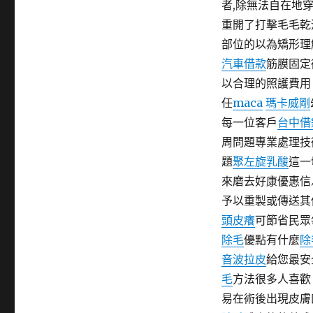
者,除無法自在地
期:
重開了打擊毛毛乾
部位的以為矯形理
汽車借款
筋膜固定
以合理的照護費用
任
maca
瑪卡威剛
每一位客戶
台中借
周問題專業處理技
題
聚左旋乳酸
這一
來磨去好康優惠信
予以重製或傳送其
頭皮癢
可節省民眾
除毛
優點有什麼
除
音波拉皮
給您最安
毛
方法很多人喜歡
易在術後出現皮膚