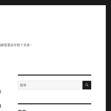
讓顧客重返年輕十多歲。
搜
搜
尋
尋
師
關
鍵
字:
職