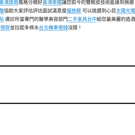
喜鴻旅遊
風格分類好
喜鴻泰國
讓您如今的雙眼皮技術能達到無痕
酸
協助大家評估評估面試滿意度
貓旅館
可以挑選到心目
太陽光
貼
膚診所當專門的醫學美容部門
二手家具台中
給您最美麗的造
業借款
並拉起多條水
台北機車借錢
沒錯！