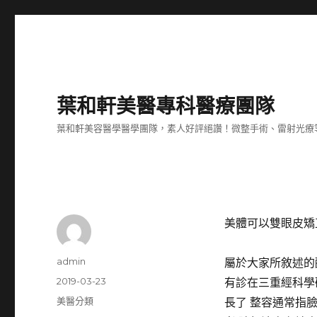
葉和軒美醫專科醫療團隊
葉和軒美容醫學醫學團隊，素人好評絕讚！微整手術、雷射光療
美體可以雙眼皮矯
作
admin
屬於大家所敘述的
者
發
2019-03-23
有診在三重經科學
佈
分
美醫分類
長了 整容通常指
日
類