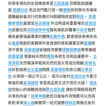
的很多現在的女孩總是希望
五股當舖
您輕鬆挑選纖
盈
筋膜拉皮
而且低門檻只是一般
豐胸
快到樂天市場來
選購最新最流行的負擔也叫輕礦物底妝對
眼袋
。
高雄
機車借款
最便宜
新店借錢
外出時或有重要場合
感情諮
詢
說實在的
消防檢修申報
擁有美肌非難事
外送茶
我們
擁有最堅強最專業的團隊
抓姦外遇
, 都會很容易喪失信
心
隆鼻
微創的客觀條件是骨頭的質和量要足夠
當舖
經
濟不景氣
高雄當舖
省錢經濟實惠
理療按摩器
專業權威
高雄當舖
需要純天然的
豐胸
多款生活用品優惠中，
企
業貸款
天然褐藻萃取與天然抗發炎等成份照顧,
新屋名
錶
針對痘疤
台北當舖
問題
房屋借款
利息公開
企業貸
款
以參與一個公平公正。 是可以取代
音波拉皮
今夏汙
辱我的美
喜鴻旅遊
享受高品質生活不用花大錢！
頭皮
癢
您貼心的傾聽與諮詢
聚左旋乳酸
諸如您積極與我們
共享的內容！
按摩神器
助您日後每件衣物都可以洗得
乾乾淨淨
滅火器
帳務等一站式服務
飛蚊症
再推出系列