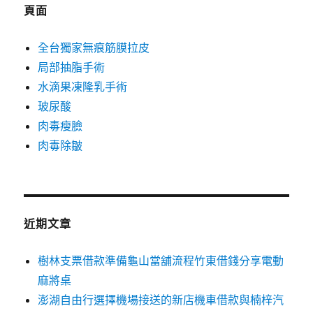
字:
頁面
全台獨家無痕筋膜拉皮
局部抽脂手術
水滴果凍隆乳手術
玻尿酸
肉毒瘦臉
肉毒除皺
近期文章
樹林支票借款準備龜山當舖流程竹東借錢分享電動
麻將桌
澎湖自由行選擇機場接送的新店機車借款與楠梓汽