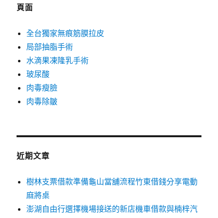
字:
頁面
全台獨家無痕筋膜拉皮
局部抽脂手術
水滴果凍隆乳手術
玻尿酸
肉毒瘦臉
肉毒除皺
近期文章
樹林支票借款準備龜山當舖流程竹東借錢分享電動
麻將桌
澎湖自由行選擇機場接送的新店機車借款與楠梓汽