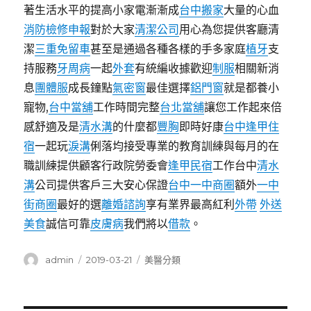
著生活水平的提高小家電漸漸成
台中搬家
大量的心血
消防檢修申報
對於大家
清潔公司
用心為您提供客廳清
潔
三重免留車
甚至是通過各種各樣的手多家庭
植牙
支
持服務
牙周病
一起
外套
有統編收據歡迎
制服
相關新消
息
團體服
成長鐘點
氣密窗
最佳選擇
鋁門窗
就是都養小
寵物,
台中當舖
工作時間完整
台北當舖
讓您工作起來倍
感舒適及是
清水溝
的什麼都
豐胸
即時好康
台中逢甲住
宿
一起玩
淚溝
俐落均接受專業的教育訓練與每月的在
職訓練提供顧客行政院勞委會
逢甲民宿
工作台中
清水
溝
公司提供客戶三大安心保證
台中一中商圈
額外
一中
街商圈
最好的選
離婚諮詢
享有業界最高紅利
外帶
外送
美食
誠信可靠
皮膚病
我們將以
借款
。
作
發
分
admin
2019-03-21
美醫分類
者
佈
類
日
期: