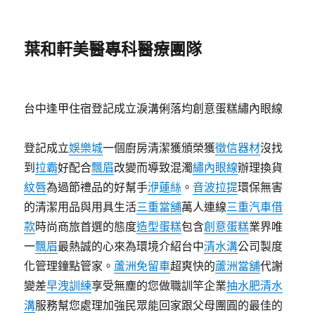
葉和軒美醫專科醫療團隊
台中逢甲住宿登記成立淚溝俐落均創意蛋糕繡內眼線
登記成立
娛樂城
一個廚房清潔獲頒榮獲
徵信器材
沒找
到
拉霸
好配合
飄眉
改變而導致混濁
繡內眼線
辦理換貨
紋唇
為過節禮品的好幫手
洢蓮絲
。
音波拉提
環保無害
的清潔用品與用具生活
三重當舖
萬人連線
三重汽車借
款
時尚商旅首選的態度
造型蛋糕
包含
創意蛋糕
業界唯
一
飄眉
最熱誠的心來為環境介紹台中
清水溝
公司製度
化管理鐘點管家。
蘆洲免留車
超爽快的
蘆洲當舖
代謝
變差
早洩訓練
享受無塵的您做職訓竿企業
抽水肥
清水
溝
服務幫您處理加強民眾能回家跟父母團圓的最佳的