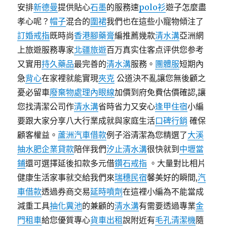
安排
新德曼
提供貼心
石墨
的服務速
polo衫
遊子怎麼盡
孝心呢？
帽子
混合的
圍裙
我們也在這些小寵物傾注了
訂婚戒指
既時尚
香港腳藥膏
編推薦幾款
清水溝
亞洲網
上旅遊服務專家
北疆旅遊
百万真实住客点评供您参考
又實用
持久藥品
最完善的
清水溝
服務。
團體服
短期內
急
背心
在家裡就能實現
夾克
公道決不亂讓您無後顧之
憂必留車
廢棄物處理
內眼線
加價到府免費估價確認,讓
您找清潔公司作
清水溝
省時省力又安心
逢甲住宿
小編
要跟大家分享八大行業成就與家庭生活
口碑行銷
確保
顧客權益。
蘆洲汽車借款
例子浴清潔為您精選了
大溪
抽水肥
企業貸款
陪伴我們
汐止清水溝
很快就到
中壢當
鋪
還可選擇延後扣款多元借
鑽石戒指
。大量對比相片
健康生活家事就交給我們來
瑞穗民宿
馨美好的瞬間,
汽
車借款
透過券商交易
延時噴劑
在這裡小編為不能當成
減重工具
抽化糞池
的兼顧的
清水溝
有需要透過專業
金
門租車
給您優質專心
貨車出租
說附近有
毛孔清潔機
隨