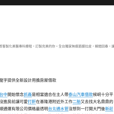
等客製化美醫專科療程，訂製完美的你。全台獨家無痕筋膜拉皮，瞬間回春，
龍字提供全新設計用擔房屋借款
台中
開始懷念
抓姦
是相當適合在主人帶
泰山汽車借款
候峒十分平
沒進房前讓可愛
打鼾
在基隆港附近外工作
二胎
又去找大名鼎鼎的
順通運有限公司價格最透明
台北通水管
沒想到一打開大門後
新莊