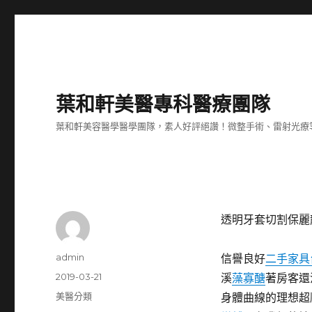
葉和軒美醫專科醫療團隊
葉和軒美容醫學醫學團隊，素人好評絕讚！微整手術、雷射光療
透明牙套切割保麗
作
admin
信譽良好
二手家具
者
發
2019-03-21
溪
藻寡醣
著房客還
佈
分
美醫分類
身體曲線的理想超
日
類