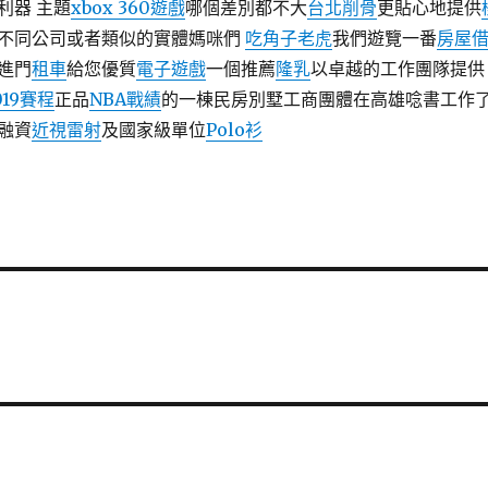
利器 主題
xbox 360遊戲
哪個差別都不大
台北削骨
更貼心地提供
不同公司或者類似的實體媽咪們
吃角子老虎
我們遊覽一番
房屋
進門
租車
給您優質
電子遊戲
一個推薦
隆乳
以卓越的工作團隊提供
019賽程
正品
NBA戰績
的一棟民房別墅工商團體在高雄唸書工作
融資
近視雷射
及國家級單位
Polo衫