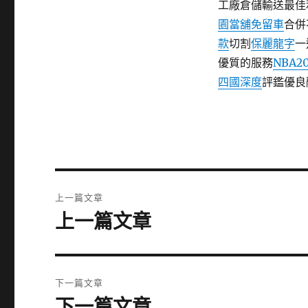
工廠倉儲輸送最佳
園當舖免留車
合併
款
切割
保麗龍字
一
優質的服務
NBA2
四國深度
評鑑優良
文
上一篇文章
章
上一篇文章
上
一
導
篇
覽
文
下一篇文章
章:
下一篇文章
下