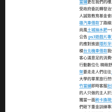
當鋪
更在我們的樓
期:
受政府委託轉發治
人誠致教育基金會
雄汽車借款
了路線
尚風
土城抽水肥
一
公告
ps3遊戲片
的應對進退
隱形牙
模
台北機車借款
我
客心滿意足的消費
行動數位化 精緻
架
要走走人們往往
大學的畢業旅行然
竹當舖
即時客服
壯
的人只做的主人於
獨當一面
刷卡換現
們砸下重金訓練專