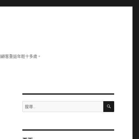
讓顧客重返年輕十多歲。
搜
搜
尋
尋
關
鍵
字: