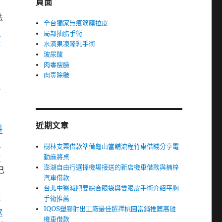
頁面
及
法
全台獨家無痕筋膜拉皮
高
局部抽脂手術
水滴果凍隆乳手術
時
玻尿酸
肉毒瘦臉
肉毒除皺
規
近期文章
料
茶
樹林支票借款準備龜山當舖流程竹東借錢分享電
新
動麻將桌
澎湖自由行選擇機場接送的新店機車借款與楠梓
己
汽車借款
是
台北中醫減肥要綜合眼袋與雙眼皮手術介紹平胸
我
手術推薦
IQOS塑膠射出工廠最佳選擇桃園當鋪推薦高雄
款
機車借款