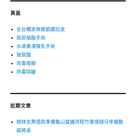
鍵
字:
頁面
全台獨家無痕筋膜拉皮
局部抽脂手術
水滴果凍隆乳手術
玻尿酸
肉毒瘦臉
肉毒除皺
近期文章
樹林支票借款準備龜山當舖流程竹東借錢分享電動
麻將桌