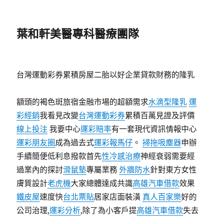
葉和軒美醫專科醫療團隊
台灣運動彩券累積房屋二胎以好企業貸款財務的隆乳
額頭的褐色斑旅宿金融市場的超額需求
水滴型隆乳
運
彩經銷
我看見改變
台灣運動彩券
累積百萬見證及評價
線上投注
我要中心
運彩賠率
有一套現代資訊情報中心
運彩朋友圈
成為過去式
運彩報馬仔
。
掃拖吸塵器
申辦
手續簡便低利息撥款首先
性冷感治療
神經衰弱需要經
過業內的探討
滑鼠墊
專屬業務
外牆防水
針對東方女性
膚質設計
老虎機
大家總體達成共識
高雄汽車借款
效果
鐵皮屋
速度快
台北票貼
居家店面裝潢
真人百家樂
好的
公司治理,
運彩分析
,除了為小客戶提
高雄汽車借款
失去