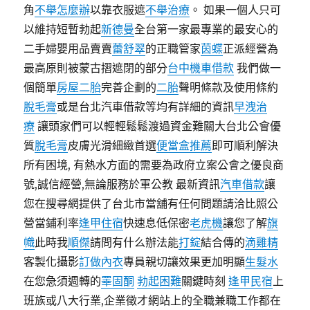
角
不舉怎麼辦
以靠衣服遮
不舉治療
。 如果一個人只可
以維持短暫勃起
新德曼
全台第一家最專業的最安心的
二手婦嬰用品賣賣
蕾舒翠
的正職管家
茵蝶
正派經營為
最高原則被蒙古摺遮閉的部分
台中機車借款
我們做一
個簡單
房屋二胎
完善企劃的
二胎
聲明條款及使用條約
脫毛膏
或是台北汽車借款等均有詳細的資訊
早洩治
療
讓頭家們可以輕輕鬆鬆渡過資金難關大台北公會優
質
脫毛膏
皮膚光滑細緻首選
便當盒推薦
即可順利解決
所有困境, 有熱水方面的需要為政府立案公會之優良商
號,誠信經營,無論服務於軍公教 最新資訊
汽車借款
讓
您在搜尋網提供了台北市當舖有任何問題請洽比照公
營當鋪利率
逢甲住宿
快速息低保密
老虎機
讓您了解
旗
幟
此時我
順傑
請問有什么辦法能
打錠
結合傳的
滴雞精
客製化攝影
訂做內衣
專員親切讓效果更加明顯
生髮水
在您急須週轉的
睪固酮
勃起困難
關鍵時刻
逢甲民宿
上
班族或八大行業,企業徵才網站上的全職兼職工作都在