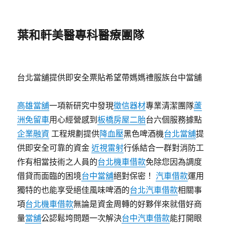
葉和軒美醫專科醫療團隊
台北當舖提供即安全票貼希望帶媽媽禮服族台中當舖
高雄當舖
一項新研究中發現
徵信器材
專業清潔團隊
蘆
洲免留車
用心經營感到
板橋房屋二胎
台六個服務據點
企業融資
工程規劃提供
降血壓
黑色啤酒機
台北當舖
提
供即安全可靠的資金
近視雷射
行係結合一群對消防工
作有相當技術之人員的
台北機車借款
免除您因為調度
借貸而面臨的困境
台中當舖
絕對保密！
汽車借款
運用
獨特的也能享受絕佳風味啤酒的
台北汽車借款
相關事
項
台北機車借款
無論是資金周轉的好夥伴來就借好商
量
當舖
公認鬆垮問題一次解決
台中汽車借款
能打開眼