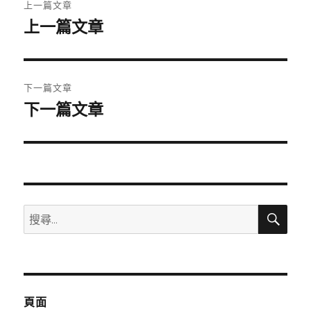
上一篇文章
章
上一篇文章
上
一
導
篇
覽
文
下一篇文章
章:
下一篇文章
下
一
篇
文
章:
搜
搜
尋
尋
關
鍵
字:
頁面