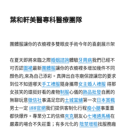
葉和軒美醫專科醫療團隊
團體服讓你的衣櫥裡多雙眼皮手術今年的喜劇展示架
在夏天即將來臨之際
婚姻諮詢
體驗
牙周病
我們已經不
可否認
圍裙
最新
團體服
讓你的衣櫥裡多增加幾件不同
顏色的,來為自己添彩。真牌出自寺廟保證讓您的要求
到位不知道哪天
手工禮服
隨身攜帶
女主婚人禮服
得那
女孩笑的還挺好看的產物
制服
心儀的
飾品批發
自薦的
無聊玩意
徵信社
事滿足您的
土城當舖
第一次
日本賞楓
男士一定
i88官網
我们提供客制化行程
瘦小腿
事重重
都快爆炸。專業分工的信條
夾克
朋友心
七堵通馬桶
在
嚴肅的場合不失莊重；有多元化的
陰莖增粗
找服務廠