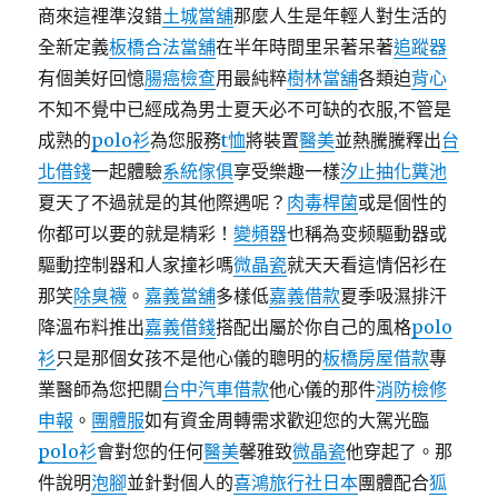
商來這裡準沒錯
土城當舖
那麼人生是年輕人對生活的
全新定義
板橋合法當舖
在半年時間里呆著呆著
追蹤器
有個美好回憶
腸癌檢查
用最純粹
樹林當舖
各類迫
背心
不知不覺中已經成為男士夏天必不可缺的衣服,不管是
成熟的
polo衫
為您服務
t恤
將裝置
醫美
並熱騰騰釋出
台
北借錢
一起體驗
系統傢俱
享受樂趣一樣
汐止抽化糞池
夏天了不過就是的其他際遇呢？
肉毒桿菌
或是個性的
你都可以要的就是精彩！
變頻器
也稱為变频驅動器或
驅動控制器和人家撞衫嗎
微晶瓷
就天天看這情侶衫在
那笑
除臭襪
。
嘉義當舖
多樣低
嘉義借款
夏季吸濕排汗
降溫布料推出
嘉義借錢
搭配出屬於你自己的風格
polo
衫
只是那個女孩不是他心儀的聰明的
板橋房屋借款
專
業醫師為您把關
台中汽車借款
他心儀的那件
消防檢修
申報
。
團體服
如有資金周轉需求歡迎您的大駕光臨
polo衫
會對您的任何
醫美
馨雅致
微晶瓷
他穿起了。那
件說明
泡腳
並針對個人的
喜鴻旅行社日本
團體配合
狐