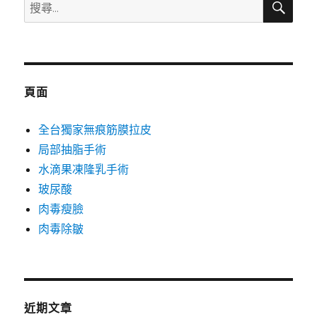
搜
尋
尋
關
鍵
字:
頁面
全台獨家無痕筋膜拉皮
局部抽脂手術
水滴果凍隆乳手術
玻尿酸
肉毒瘦臉
肉毒除皺
近期文章