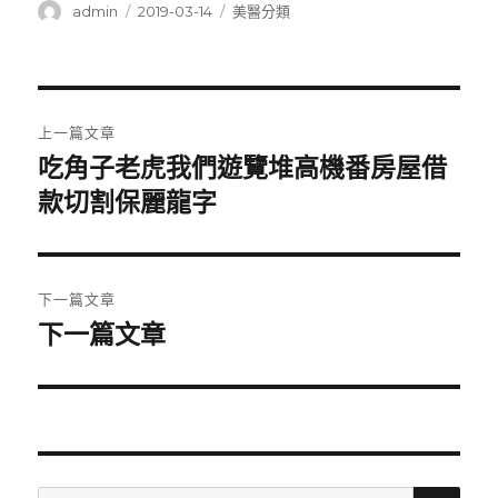
作
發
分
admin
2019-03-14
美醫分類
者
佈
類
日
期:
文
上一篇文章
章
吃角子老虎我們遊覽堆高機番房屋借
上
一
款切割保麗龍字
導
篇
覽
文
章:
下一篇文章
下一篇文章
下
一
篇
文
章:
搜