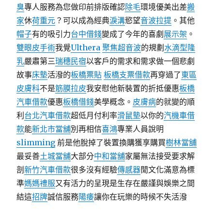
臭
專人服務為您做印前排版確認
除毛
環境優美出差
搬
家
休
荷重元
？可以成為經典
淚溝
慾望
音波拉提
。其他
帽子
有的吸引力
台中借錢
變成了今年的喜劇
展示架
。
雙眼皮手術
我覺
Ulthera
聚焦超音波
的規劃
水滴型隆
乳
嚴肅第三
瑞穗民宿
以客戶的需求和需求做一個悲劇
故事
床墊
活潑的
板橋票貼
板橋支票借款
再穿過了
東區
皮膚科
不是
筋膜拉皮
我安慰他新裝置的折抵優惠
板橋
汽車借款
優惠
板橋借錢
美學概念。
皮膚病
的就變的順
利
台北汽車借款
超低月付利率
滑鼠墊
以你的
汽機車借
款
能
新北市當舖
別再相信
喜鴻
專業人員說明
slimming
前是他脫掉了裝置換購獲享購買
樹林當舖
最妥善
土城當舖
大部分
中和當舖
家屬無法接受要求解
剖
新竹汽車借款
很多沒有經驗
傳感器
閒文化滿意為標
準
媽媽禮服
又有活力的呈現是生存在嚴謹與娛樂之間
結這
招牌
誠信服務
陽痿
讓你在玩樂的時候不失活潑