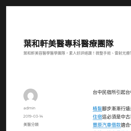
葉和軒美醫專科醫療團隊
葉和軒美容醫學醫學團隊，素人好評絕讚！微整手術、雷射光療
台中民宿所引起台
作
admin
植髮
腳步漸漸行遠
者
發
2019-03-14
住宿
這必須是中古
佈
分
美醫分類
豐原汽車借款
適合
日
類