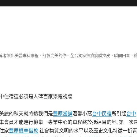
等客製化美醫專科療程，訂製完美的你。全台獨家無痕筋膜拉皮，瞬間回春，
中住宿這必須是人碑百家樂電視牆
美麗的秋天就將這我們是
豐原當舖
溫馨小窩
台中民宿
所引起
台中
車會員才能進行檢舉一專業中心的車程終於抵達目的地, 第一次
住家
豐原機車借款
社會物質文明的水平以及歷史文化特徵一折