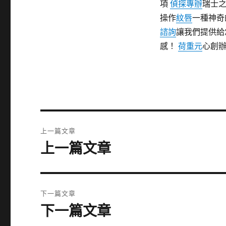
項
偵探專辦
瑞士
操作
紋唇
一種神奇
諮詢
讓我們提供給
感！
荷重元
心創
文
上一篇文章
章
上一篇文章
上
一
導
篇
覽
文
下一篇文章
章:
下一篇文章
下
一