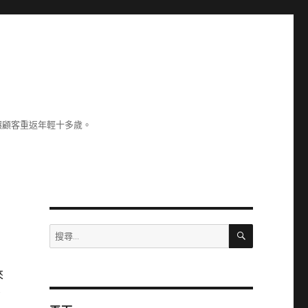
讓顧客重返年輕十多歲。
搜
搜
尋
尋
關
來
鍵
字:
青