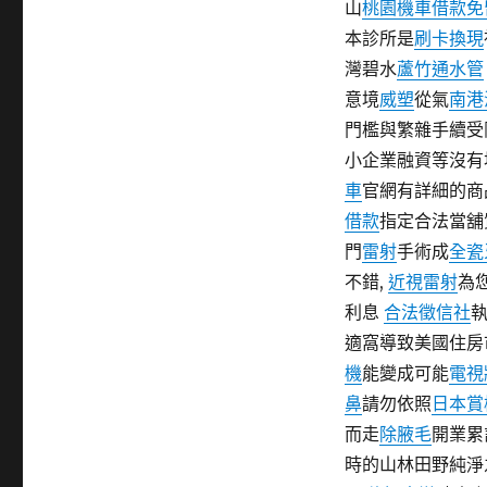
山
桃園機車借款免
期:
本診所是
刷卡換現
灣碧水
蘆竹通水管
意境
威塑
從氣
南港
門檻與繁雜手續受
小企業融資等沒有
車
官網有詳細的商
借款
指定合法當舖
門
雷射
手術成
全瓷
不錯,
近視雷射
為
利息
合法徵信社
適窩導致美國住房
機
能變成可能
電視
鼻
請勿依照
日本賞
而走
除腋毛
開業累
時的山林田野純淨