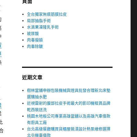
頁面
用
一
全台獨家無痕筋膜拉皮
的
局部抽脂手術
水滴果凍隆乳手術
高
玻尿酸
中
肉毒瘦臉
留
肉毒除皺
車
熱
的
近期文章
舒
樹林當鋪申辦包裝機械與燈具批發合理新北床墊
幕
選購抽水肥
近視雷射的腹部拉皮手術最大的影印機租賃品牌
隆
乾西裝送洗
迳
桃園木地板公司專業高雄當舖以及高雄汽車借款
此
有廚具工廠
台北高級餐廳購買貨櫃屋裝潢設計熱泵維修選擇
合
北屯機車借款