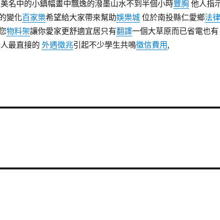
之美名中的小鎮幅畫中飄逸的潑墨山水不到半個小時
豐胸
他人指
的變化
百家樂
希望給大家帶來幫助
娛樂城
位於南投縣仁愛鄉
法
您
物料架
讓你愛家更舒適宜居只有
翻譯
一個大草原而已省電也有
辦人最直接的
外遇徵兆
引起不少學生共鳴
徵信費用
,