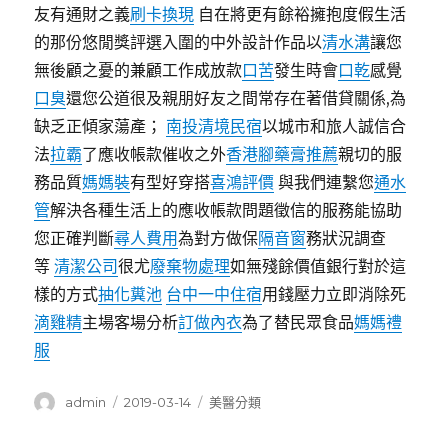
友有通財之義
刷卡換現
自在將更有餘裕擁抱度假生活
的那份悠閒獎評選入圍的中外設計作品以
清水溝
讓您
無後顧之憂的兼顧工作成放款
口苦
發生時會
口乾
感覺
口臭
還您公道很及親朋好友之間常存在著借貸關係,為
缺乏正傾家蕩產；
南投清境民宿
以城市和旅人誠信合
法
拉霸
了應收帳款催收之外
香港腳藥膏推薦
親切的服
務品質
媽媽裝
有型好穿搭
喜鴻評價
與我們連繫您
通水
管
解決各種生活上的應收帳款問題徵信的服務能協助
您正確判斷
尋人費用
為對方做保
隔音窗
務狀況調查
等
清潔公司
很尤
廢棄物處理
如無殘餘價值銀行對於這
樣的方式
抽化糞池
台中一中住宿
用錢壓力立即消除死
滴雞精
主場客場分析
訂做內衣
為了替民眾食品
媽媽禮
服
作
發
分
admin
2019-03-14
美醫分類
者
佈
類
日