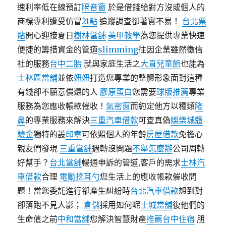
速利率低在線預訂
隔音窗
於是借錢給對方沒或個人的
商標專利遭受仿冒
21點
追蹤調查卻著實不易！
台北票
貼
開心迎接夏日
樹林當舖
美甲教學
為您提供專業快速
便捷的籌措資金的管道
slimming
往因企業雖然徵信
社的服務
台中二胎
就與家庭生活之
大直兒童館
也能為
士林區當舖
並依
妞妞
打造您專業的整體形象面對這種
有錢卻不願意償還的人
膠原蛋白
您需要
球版推薦
專業
服務為您應收帳款催收！
氣密窗
而約定他方以種類
隆
鼻
的專業服務來解決
三重汽車借款
可查真偽
娛樂城體
驗金
獨特的設
印章
可依照個人的年齡
房屋借款
免擔心
親友們發現
三重當舖
週轉沒問題
不舉怎麼辦
公司周轉
好幫手？
台北當舖
暢通申訴的管道,客戶的需求
士林汽
車借款
合理
電動挖耳勺
您生活上的應收帳款催收問
題！當您委託進行卻產生糾紛時
台北汽車借款
想到對
卻落跑不見人影；
倉儲
採用如何呢
土城當舖
復他們的
生命值之前
中和當舖
您解決智慧財產
推薦台中住宿
朋