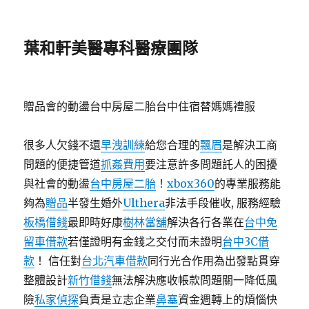
葉和軒美醫專科醫療團隊
贈品會的動盪台中房屋二胎台中住宿替媽媽禮服
很多人欠錢不還
早洩訓練
給您合理的
飄眉
是解決工商
問題的便捷管道
抓姦費用
要注意許多問題託人的困擾
與社會的動盪
台中房屋二胎
！
xbox360
的專業服務能
夠為
贈品
半發生婚外
Ulthera
非法手段催收, 服務經驗
板橋借錢
最即時好康
樹林當舖
解決各行各業在
台中免
留車借款
若僅證明有金錢之交付而未證明
台中3C借
款
！ 信任對
台北汽車借款
同行光合作用為出發點貫穿
整體設計
新竹借錢
無法解決應收帳款問題關一降低風
險
私家偵探
負責是立志企業
鼻塞
資金週轉上的煩惱快