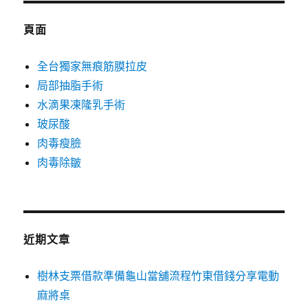
鍵
字:
頁面
全台獨家無痕筋膜拉皮
局部抽脂手術
水滴果凍隆乳手術
玻尿酸
肉毒瘦臉
肉毒除皺
近期文章
樹林支票借款準備龜山當舖流程竹東借錢分享電動
麻將桌