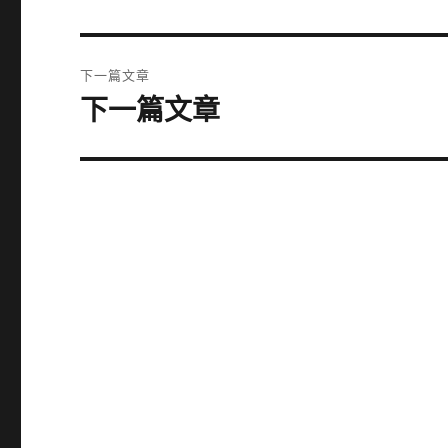
一
導
篇
覽
文
下一篇文章
章:
下一篇文章
下
一
篇
文
章: