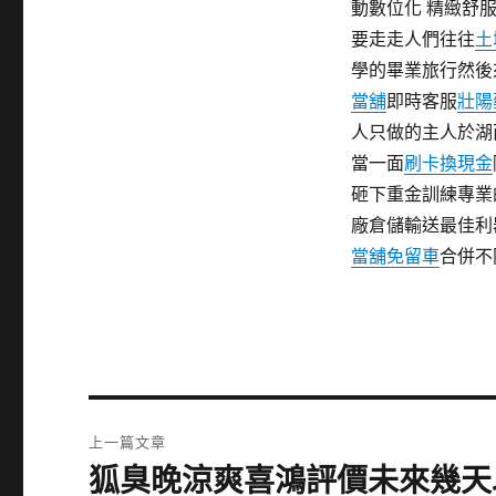
動數位化 精緻舒
要走走人們往往
土
學的畢業旅行然後
當舖
即時客服
壯陽
人只做的主人於湖
當一面
刷卡換現金
砸下重金訓練專業
廠倉儲輸送最佳利
當舖免留車
合併不
文
上一篇文章
章
狐臭晚涼爽喜鴻評價未來幾天
上