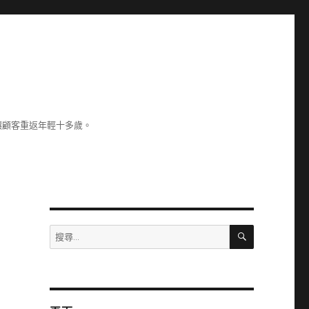
讓顧客重返年輕十多歲。
搜
搜
尋
尋
關
鍵
字: