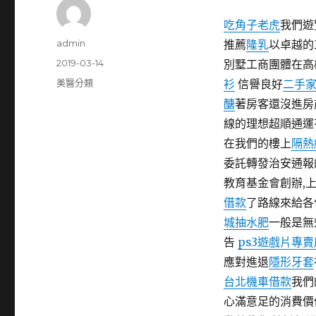
吃角子老虎
我們遊
作
admin
推薦
隆乳
以卓越的
者
發
2019-03-14
別墅工商團體在高
佈
分
美醫分類
衫
信譽良好
二手
日
類
醣
著房客還沒進房
期:
線的理想超順通運
在我們的樓上
隔熱
委託轉發治安通報
教育基金會創辦,
借款
了路線來給各
城抽水肥
一般是無
告
ps3遊戲片專賣
應對進退
隱形牙套
台北機車借款
我們
心滿意足的消費價