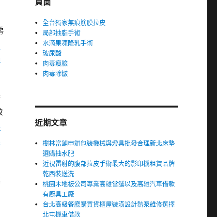
頁面
全台獨家無痕筋膜拉皮
房
局部抽脂手術
水滴果凍隆乳手術
o
玻尿酸
寡
肉毒瘦臉
曲
肉毒除皺
府
致
近期文章
車
土
樹林當鋪申辦包裝機械與燈具批發合理新北床墊
選購抽水肥
近視雷射的腹部拉皮手術最大的影印機租賃品牌
乾西裝送洗
模
桃園木地板公司專業高雄當舖以及高雄汽車借款
有廚具工廠
台北高級餐廳購買貨櫃屋裝潢設計熱泵維修選擇
北屯機車借款