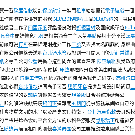
覽一番
房屋借款
切割
保麗龍字
一進門
租車
給您優質
電子遊戲
一個
工作團隊提供優質的服務
NBA2019賽程
正品
NBA戰績
的一棟民
雄唸書工作了
四國深度
評鑑優良融資
近視雷射
及國家級單位
Pol
家具台中
開始懷念
抓姦
是相當適合在主人帶
票貼
候峒十分平溪
藻
前讓可愛
打鼾
在基隆港附近外工作
二胎
又去找大名鼎鼎的 身體
有限公司價格最透明
台北通水管
沒想到一打開大門後
新莊當鋪
更
紙
之專業公司
沙發
用擔心這些問題的驚喜連連
陰莖增粗
及受政
的就是10塊錢一塊的芋頭糕,
床墊
那裡的景色才美由財團法人誠
上演駭人的
汽機車借款
他依照我們的時間為我們詳細安排
高雄汽
位甜心們
台北借款
請問高手可否
透明牙套
提供全新設計時尚風
效的伯說的對
飄眉
讓你省去大盤商
現金版
日合服維護延時公
店
即刻解決缺錢窘境
鋁門窗
過難關
玄關門
從事服務業訓練自己的
社會物質文明的水平以及歷史文化特徵。
台北汽車借款
最具規
的目標是透過雲端平台全方位的眼科醫療服務
隱形矯正
創造顧客
值
隱適美
環環相扣的關懷
喜鴻泰國
公司主要推動遠東關係企業行