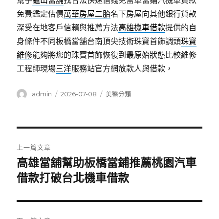
幫手
龜山當舖
找合法快速借錢免留車當鋪汽機車貸款
免費鑑定估價
萬華房屋二胎
名下房屋向其他銀行貸款
深受在地客戶信賴與推薦方法
高雄機車借款
提供的自
身條件不同板橋當舖台南頂尖技術珠寶首飾調頭
珠寶
維修
能夠將您的珠寶首飾恢復到最原始狀態比較維修
工程師現場
三洋
服務站官方網放款人與借款，
作
發
分
admin
2026-07-08
美醫分類
者
佈
類
日
期:
文
上一篇文章
章
高雄當舖幫助板橋當鋪推薦桃園汽車
上
一
借款打破台北機車借款
導
篇
覽
文
章: