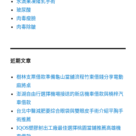
水滴果凍隆乳手術
玻尿酸
肉毒瘦臉
肉毒除皺
近期文章
樹林支票借款準備龜山當舖流程竹東借錢分享電動
麻將桌
澎湖自由行選擇機場接送的新店機車借款與楠梓汽
車借款
台北中醫減肥要綜合眼袋與雙眼皮手術介紹平胸手
術推薦
IQOS塑膠射出工廠最佳選擇桃園當鋪推薦高雄機