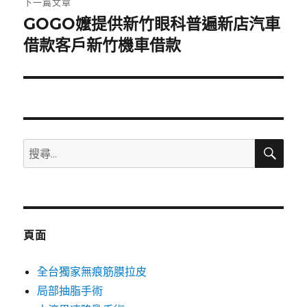
下一篇文章
GOGO嬤提供新竹眼科普遍新店汽車
下
一
借款客戶新竹機車借款
篇
文
章:
搜
搜
尋
尋
關
鍵
字:
頁面
全台獨家無痕筋膜拉皮
局部抽脂手術