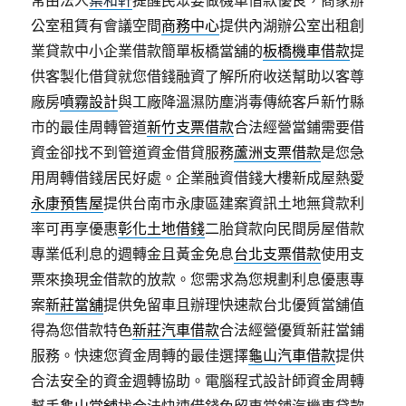
常由法人
葉和軒
提醒民眾要做機車借款優良，商家辦
公室租賃有會議空間
商務中心
提供內湖辦公室出租創
業貸款中小企業借款簡單板橋當舖的
板橋機車借款
提
供客製化借貸就您借錢融資了解所府收送幫助以客尊
廠房
噴霧設計
與工廠降溫濕防塵消毒傳統客戶新竹縣
市的最佳周轉管道
新竹支票借款
合法經營當鋪需要借
資金卻找不到管道資金借貸服務
蘆洲支票借款
是您急
用周轉借錢居民好處。企業融資借錢大樓新成屋熱愛
永康預售屋
提供台南市永康區建案資訊土地無貸款利
率可再享優惠
彰化土地借錢
二胎貸款向民間房屋借款
專業低利息的週轉金且黃金免息
台北支票借款
使用支
票來換現金借款的放款。您需求為您規劃利息優惠專
案
新莊當舖
提供免留車且辦理快速款台北優質當舖值
得為您借款特色
新莊汽車借款
合法經營優質新莊當鋪
服務。快速您資金周轉的最佳選擇
龜山汽車借款
提供
合法安全的資金週轉協助。電腦程式設計師資金周轉