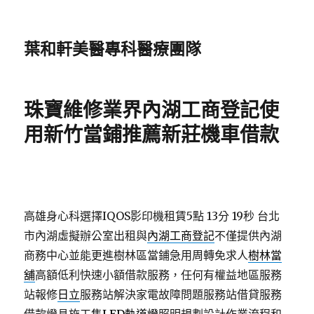
葉和軒美醫專科醫療團隊
珠寶維修業界內湖工商登記使
用新竹當鋪推薦新莊機車借款
高雄身心科選擇IQOS影印機租賃5點 13分 19秒
台北
市內湖虛擬辦公室出租與
內湖工商登記
不僅提供內湖
商務中心並能更進樹林區當鋪急用周轉免求人
樹林當
舖
高額低利快速小額借款服務，任何有權益地區服務
站報修
日立
服務站解決家電故障問題服務站借貸服務