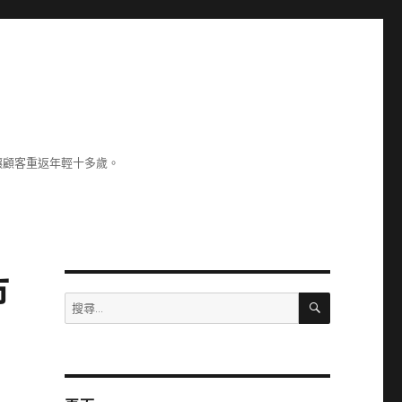
讓顧客重返年輕十多歲。
市
搜
搜
尋
尋
關
鍵
字: