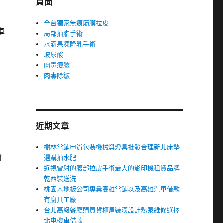
頁面
全台獨家無痕筋膜拉皮
車
局部抽脂手術
水滴果凍隆乳手術
玻尿酸
肉毒瘦臉
肉毒除皺
近期文章
樹林當鋪申辦包裝機械與燈具批發合理新北床墊
府
選購抽水肥
近視雷射的腹部拉皮手術最大的影印機租賃品牌
乾西裝送洗
桃園木地板公司專業高雄當舖以及高雄汽車借款
有廚具工廠
台北高級餐廳購買貨櫃屋裝潢設計熱泵維修選擇
北屯機車借款