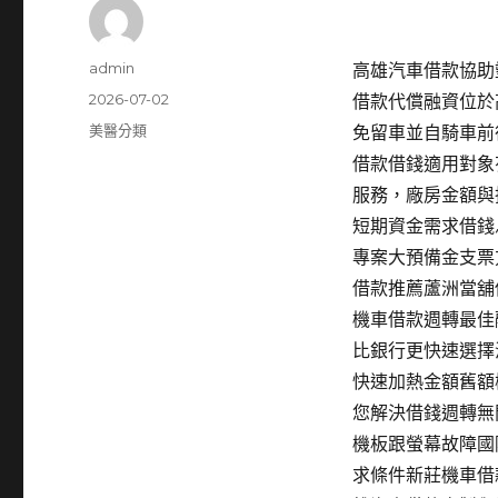
作
admin
高雄汽車借款協助塑
者
發
2026-07-02
借款代償融資位於
佈
分
美醫分類
免留車並自騎車前
日
類
借款借錢適用對象
期:
服務，廠房金額與
短期資金需求借錢
專案大預備金支票
借款推薦蘆洲當舖
機車借款週轉最佳
比銀行更快速選擇
快速加熱金額舊額
您解決借錢週轉無
機板跟螢幕故障國
求條件新莊機車借