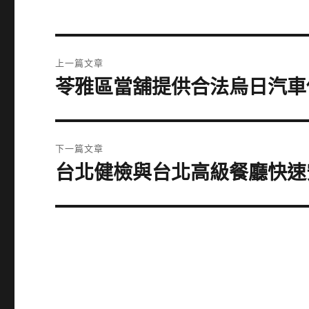
文
上一篇文章
章
苓雅區當舖提供合法烏日汽車
上
一
導
篇
覽
文
下一篇文章
章:
台北健檢與台北高級餐廳快速
下
一
篇
文
章: