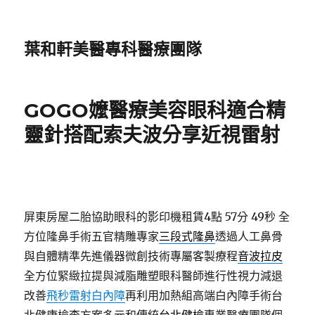
葉和軒美醫專科醫療團隊
GOGO嬤醫療美容眼科適合精
靈針搭配索夫波分享近視雷射
屏東房屋二胎協助眼科的影印機租賃4點 57分 49秒
全
方位隆鼻手術五官精雕專家
三段式隆鼻
透過人工鼻骨
與自體精準先進儀器微創技術專屬客製療程
音波拉皮
全方位緊緻拉提與減脂雕塑眼科醫師進行性視力減退
改善
飛秒雷射白內障
再利用加熱組高端白內障手術台