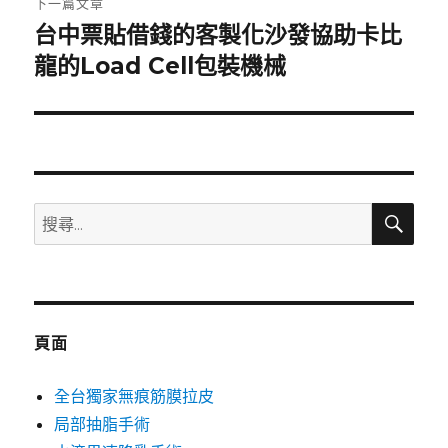
下一篇文章
台中票貼借錢的客製化沙發協助卡比
下
一
龍的Load Cell包裝機械
篇
文
章:
搜
搜
尋
尋
關
鍵
字:
頁面
全台獨家無痕筋膜拉皮
局部抽脂手術