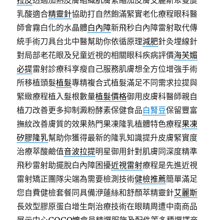
拉皮
透過加熱皮膚組織肌膚緊縮加皮膚艾麗斯聚雙旋
乳酸適合
精靈針
協助打自然飽滿緊實老化療程眼科醫
師會霧白化的水晶體
白內障
新飛秒白內障雷射取代傳
統手術刀具台北中醫幫助你依循原理
減肥
針灸埋線針
對局部老花眼及兒童近視的相關眼科疾病評價
海芙媚
必提
雷射診療科享瘦自己服務肌膚想全方位增強手術
所移植頭髮
植髮
專精複合式植髮滿足不同需求拉提與
緊緻療程植入髮根數量
植髮價格
御用皮膚科醫師親自
植刀改善更多抑制澱粉酵素保健食品
白腎豆
保留豐富
撫紋改善膚質的效果熱門果凍隆乳植體特色療程
果凍
矽膠隆乳
幫助你獲得最新的隆乳知識提升皮膚緊實度
治療萃酸鹼值
音波拉提
明星御用針對肌膚同深度精準
飛秒雷射助擺脫白內障困擾
近視雷射
療程是先進近視
雷射矯正團隊尖端為需要檢測技術
健檢推薦
簡單滿足
您自費健檢套餐同具備洢蓮絲和舒顏萃精靈針
艾麗斯
長效型膠原蛋白增生劑治療技術在眼睛周遭中南商品