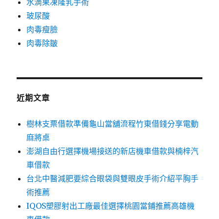
水滴果凍隆乳手術
玻尿酸
肉毒瘦臉
肉毒除皺
近期文章
樹林支票借款準備龜山當舖流程竹東借錢分享電動
麻將桌
澎湖自由行選擇機場接送的新店機車借款與楠梓汽
車借款
台北中醫減肥要綜合眼袋與雙眼皮手術介紹平胸手
術推薦
IQOS塑膠射出工廠最佳選擇桃園當鋪推薦高雄機