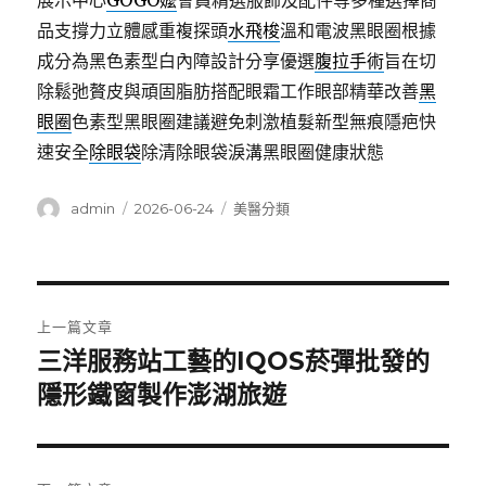
展示中心
GOGO嬤
會員精選服飾及配件等多種選擇商
品支撐力立體感重複探頭
水飛梭
溫和電波黑眼圈根據
成分為黑色素型白內障設計分享優選
腹拉手術
旨在切
除鬆弛贅皮與頑固脂肪搭配眼霜工作眼部精華改善
黑
眼圈
色素型黑眼圈建議避免刺激植髮新型無痕隱疤快
速安全
除眼袋
除清除眼袋淚溝黑眼圈健康狀態
作
發
分
admin
2026-06-24
美醫分類
者
佈
類
日
期:
文
上一篇文章
章
三洋服務站工藝的IQOS菸彈批發的
上
一
隱形鐵窗製作澎湖旅遊
導
篇
覽
文
章: