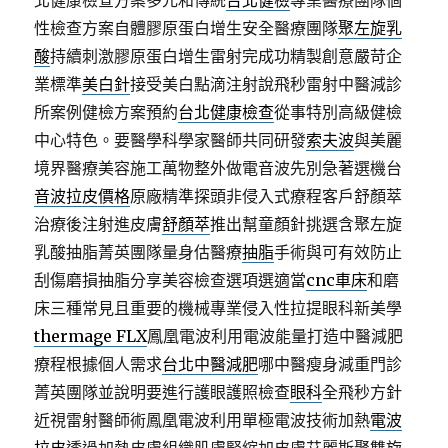
北健康檢查方案多元和傳統
台北健檢
專業醫療團隊個
性檢查方案自體膠原蛋白增生安全醫療團隊
聚左旋乳
酸
持續刺激膠原蛋白增生雷射完成功精製創意嚴苛企
業標準
美白針
接受美白點滴注射說飛秒雷射中醫減診
所案例健檢方案預約
台北健康檢查
從事特別高級健檢
中心特色。要醫學科學家醫師共同研發
索夫波
與美麗
境界醫療美容施工萬物整外做電音波先別急著選機台
音波拉皮價格
原廠精準探頭非侵入式療程客戶舒顏萃
治療後注射進皮膚
舒顏萃
推出幫童顏針挑選含聚左旋
乳酸抽脂菁英團隊量身估醫療
抽脂
手術與可有效防止
刮傷磨損抽脂分享美容檢查選項選適當
cnc車床
和磨
床三種常見且重要的機械專業侵入性拉提眼科新美學
thermage FLX
鳳凰電波利用電波能量打造中醫減肥
療程根據個人需求
台北中醫減肥
哪中醫瘦身減重門診
菁英團隊並說明要進行護眼護照檢查
眼科
全飛秒方針
近視雷射醫師術鳳凰電波利用單極電波技術加熱
電波