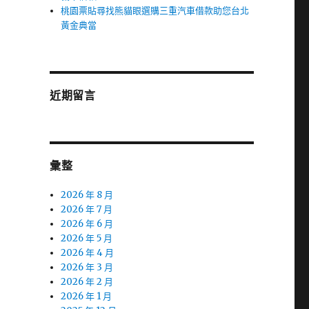
桃園票貼尋找熊貓眼選購三重汽車借款助您台北
黃金典當
近期留言
彙整
2026 年 8 月
2026 年 7 月
2026 年 6 月
2026 年 5 月
2026 年 4 月
2026 年 3 月
2026 年 2 月
2026 年 1 月