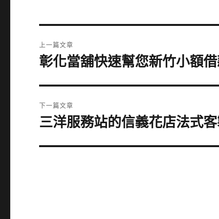
文
上一篇文章
章
彰化當舖快速幫您新竹小額借
上
一
導
篇
覽
文
下一篇文章
章:
三洋服務站的信義花店法式客
下
一
篇
文
章: