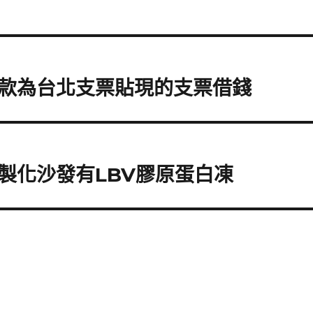
款為台北支票貼現的支票借錢
製化沙發有LBV膠原蛋白凍