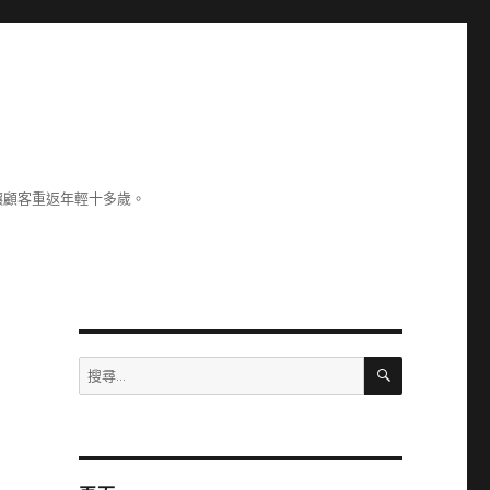
讓顧客重返年輕十多歲。
搜
搜
尋
尋
關
鍵
字: