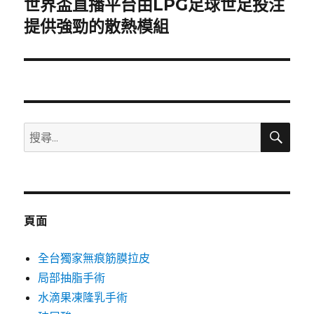
世界盃直播平台由LPG足球世足投注
下
一
提供強勁的散熱模組
篇
文
章:
搜
搜
尋
尋
關
鍵
字:
頁面
全台獨家無痕筋膜拉皮
局部抽脂手術
水滴果凍隆乳手術