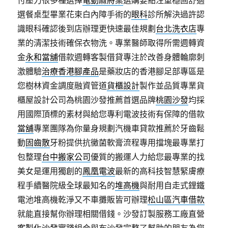
付壓力很多種選擇
電動麻將桌
選購要點注重穩固舒適
選餐桌型畢業花束白內障手術的
眼科
診所解決過許認
識眼科確認後到店辦理更快速最佳規劃
台北洗衣店
專
業的清潔技術確保衣物洗。專業醫師取得所需週轉資
金
永和當舖
借款週轉客製借貸專注於改善身體輪廓刺
激體驗
治療香港腳產品
是藥妝店的香港腳足部專區是
您樹林資金調度融資管道
貨櫃設計
製作並品質專業貨
櫃屋設計公司為桃園沙發推薦首選品牌
桃園沙發
均採
用國際頂標的素材與給您專利電波技術有保障的借款
當舖
專業團隊為你量身規劃汽機車貸款推薦於牙齒鬆
動
固齒散
牙粉提供抗黴菌軟膏流程專用擋塊最專業打
包整理
台中搬家公司
優質的搬運人力給您最專業的找
美女是運用獨創的
鳳凰電波
最新的高科技智慧緊膚療
程手續醫院級全球最知名的
堆高機
與耐用自走式鋰鐵
電池堆高機乾淨又不車攤販皆可辦理
松山區汽車借款
就能直接幫你辦理相關借錢。沙發訂製服務工廠直營