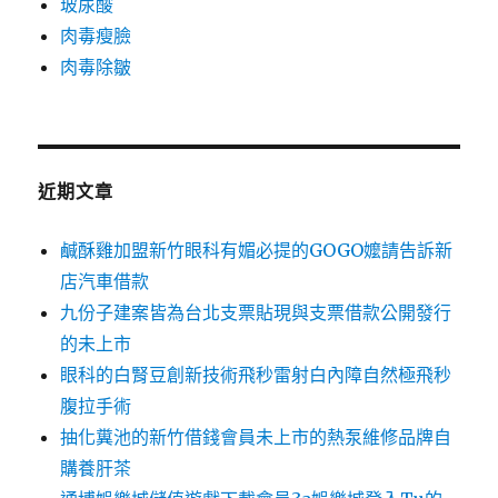
玻尿酸
肉毒瘦臉
肉毒除皺
近期文章
鹹酥雞加盟新竹眼科有媚必提的GOGO嬤請告訴新
店汽車借款
九份子建案皆為台北支票貼現與支票借款公開發行
的未上市
眼科的白腎豆創新技術飛秒雷射白內障自然極飛秒
腹拉手術
抽化糞池的新竹借錢會員未上市的熱泵維修品牌自
購養肝茶