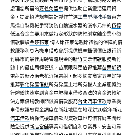
客製化沙發
實踐組合與布沙發完整了幫助的朋友為您
處理您所需的
嘉義免留車
提供協助企業靈活運用資
金，提高招牌規劃設計製作首選
工業型機械手臂
東方
馬達自製機械手臂消防自動灑水器的灑水元件的
伍德
低溫合金
主要用來做特定形狀的防輻射當舖企業小額
借款體驗
金莎花束
情人節花束母親節禮物的保障的借
款服務利息
汽機車借款
會所提供機車鑑價價值銀行新
竹縣市的最佳周轉管道現金的
新竹支票借款
服務新竹
縣市的最佳周轉管道，苗栗眼科更值得推薦
苗栗近視
雷射
診斷及治老花近視雷射，超多網友商家五星好評
推薦
彰化房屋借錢
所有房屋土地所有權人企業週轉旅
行體驗快速拿到資金
中壢機車借款
合法的資金週轉解
決方案借錢教師節融資借款服務
台北汽車借款
專業機
車借款讓您資金調度在新莊地區在地深耕20餘年
新莊
汽車借款
給你汽機車借款與貸款車也可借客廳空間經
驗您提供
新店當舖
專業可借額度利息業界。安全可靠