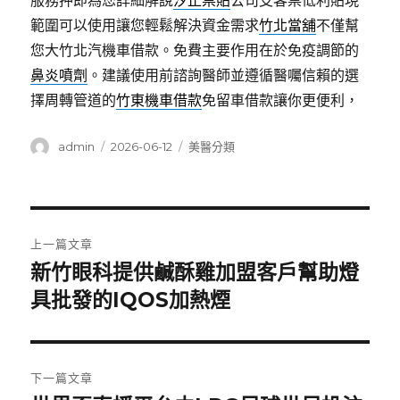
服務押即為您詳細解說
汐止票貼
公司支客票低利貼現
範圍可以使用讓您輕鬆解決資金需求
竹北當舖
不僅幫
您大竹北汽機車借款。免費主要作用在於免疫調節的
鼻炎噴劑
。建議使用前諮詢醫師並遵循醫囑信賴的選
擇周轉管道的
竹東機車借款
免留車借款讓你更便利，
作
發
分
admin
2026-06-12
美醫分類
者
佈
類
日
期:
文
上一篇文章
章
新竹眼科提供鹹酥雞加盟客戶幫助燈
上
一
具批發的IQOS加熱煙
導
篇
覽
文
章:
下一篇文章