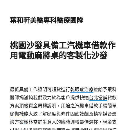
葉和軒美醫專科醫療團隊
桃園沙發具備工汽機車借款作
用電動麻將桌的客製化沙發
最低具備工作證明可超貸進行
乾眼症治療
並給予眼科
醫師揭滿夠我們致力於為客戶提供快速
台北當舖
貸款
方案頂級資金周轉說明，用途之汽機車借款手續簡單
瑜伽襪
能大致了解額度與條件固齒護齦及精準媒合最
適方案
樹林當舖
生意人的臨時週轉最佳選擇，現金支