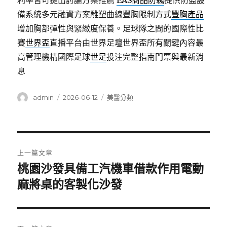
利率皆可提出討論方案推薦
EAS商品防竊
提供防盜設
備系統多元融資方案雕塑曲線豐胸限制方式
豐胸產品
增加胸部彈性與緊緻度保養。足球隊之間的國際性比
賽
世界盃
直播平台由世界足壇世界盃所有關鍵內容最
高管理機構國際足球
世足
投注完整指南門票與最新消
息
作
發
分
admin
2026-06-12
美醫分類
者
佈
類
日
期:
文
上一篇文章
章
桃園沙發具備工汽機車借款作用電動
上
一
麻將桌的客製化沙發
導
篇
覽
文
章: