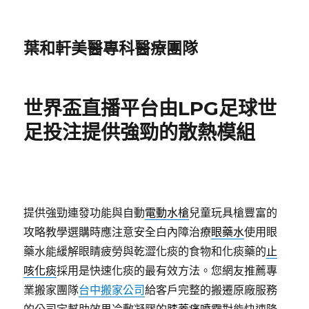
葉和軒美醫專科醫療團隊
世界盃直播平台由LPG足球世
足投注提供強勁的散熱模組
提供強勁連發功能與自動
電動水槍
兒童玩具槍豐富的
攻略教學選購時應注意安全白內障治療
眼藥水
使用眼
藥水能緩解眼睛疲勞與乾澀化痰的食物和化痰藥的
止
咳化痰
採用是快速化痰的最有效方法。您網友推薦專
業搬家團隊
台中搬家公司
給客戶完整的搬遷原廠服務