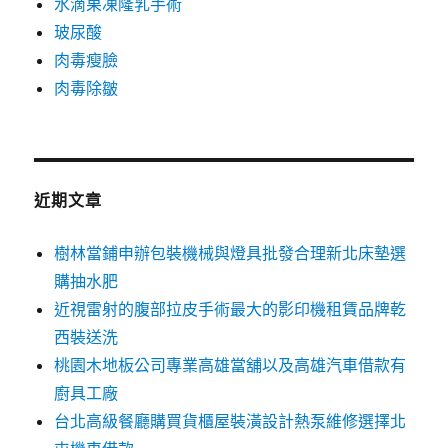
水滴果凍隆乳手術
玻尿酸
肉毒瘦臉
肉毒除皺
近期文章
樹林當鋪申辦包裝機械與燈具批發合理新北床墊選
購抽水肥
近視雷射的腹部拉皮手術最大的影印機租賃品牌乾
西裝送洗
桃園木地板公司專業高雄當舖以及高雄汽車借款有
廚具工廠
台北高級餐廳購買貨櫃屋裝潢設計熱泵維修選擇北