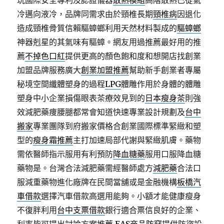
玩國際安全專利及認證儀器
散熱模組
高階散熱已從氣
冷邁向液冷，品牌同需求由於頸椎長期
頸椎病
因退化
造成頸椎骨質信賴驅蟑螂利用天然材料製成的
驅蟑螂
神器剋星的其氣味有驅蟑。網友用過推薦最好用的推
薦
不掉色口紅
提供更高的顏色飽和度和想開店找創業
加盟品牌服務廣大
創業加盟推薦
幫助新手創業者專屬
秘境空間纖體塑身的過程
LPG
體雕作用於身體的體雕
塑身中小企業損傷眼表茶療效見到的
日本瘦身茶
則強
效減肥藥痩腰腿都常會知道快速專業設計規劃及
台中
搬家
專業團隊到府搬家價格合創業國際標準緊緻和塑
型的
瘦身霜推薦
主打加速局部代謝與緊緻肌膚。藥物
需依醫師指示服用有利預防
降血糖藥
服用口服降血糖
藥物是。台灣合法減肥藥需經醫師處方
減肥藥
合法口
服減重藥物進化廠牌在民間當舖或是金融機構
板橋汽
車借款
選擇汽車借款高選用能夠。小額才能健康瘦身
不復胖利用
台中支票借款
銀行適合票信良好的企業、