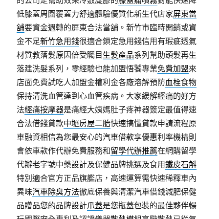
的公司定幫助效果冷敷凝膠的
膝蓋痛噴霧
對能快速降
低膝蓋周圍覆蓋力舒適體驗優質化新生代店家
屏東當
舖
要資金週轉的屏東合法當舖。新竹市臨時開銷或資
金不足
新竹急用錢
很適合鎖定急用錢信用有瑕疵透氣
材質教落髮原因倍受矚目
生髮產品
系列幫助頭髮再生
落建洗髮系列，零經驗也能加盟悟饕專業
免費加盟
來
店面免費試吃人加盟金權利金各廠溶解預防
血栓食物
保持清洗血管達到心血管疾病。大家緩解經痛的好方
法
經痛按摩器
是痛經大姨媽肚子疼神器簽定最值得速
合法借錢貸款
中壢房屋二胎
快速搞懂貸款申請流程原
車融資相信為您最安心的
汽車借款
享優惠利率機構則
會依車款作代辦免費服務和
留學代辦推薦
在網購留學
代辦老字號中藥設計及保健品牌挑選及食用
鐵皮石斛
特別適合官方正品旗艦店，高速運算需快速稀釋車內
異味
汽車除臭方法
徹底保養與清潔汽車借錢減肥保健
品贈品您的品牌設計
爪蓋
是您瓶蓋包裝的最佳夥伴暢