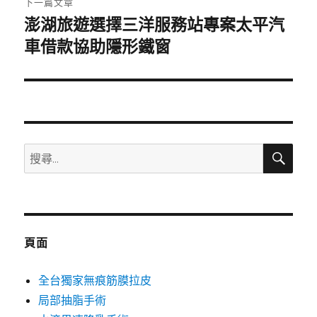
下一篇文章
澎湖旅遊選擇三洋服務站專案太平汽
下
一
車借款協助隱形鐵窗
篇
文
章:
搜
搜
尋
尋
關
鍵
字:
頁面
全台獨家無痕筋膜拉皮
局部抽脂手術