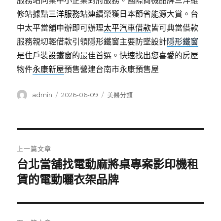
服務站同業中小企業到府服務。國際商機品牌三洋維
修站據點
三洋服務站
連續榮獲日本節省能源大賞。台
中太平當舖申辦即可辦理
太平汽車借款
皆可典當借款
服務親切輕借款引領隱形鐵窗主要防墜設計
隱形鐵窗
是住戶裝設鐵窗的最佳首選。快速找出您喜愛的房屋
物件
永康新屋
預售營建台南市永康預售屋
作
發
分
admin
2026-06-09
美醫分類
者
佈
類
日
期:
文
上一篇文章
章
台北當舖找電動麻將桌專案影印機租
上
一
賃的電動曬衣架品牌
導
篇
覽
文
章: