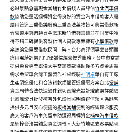
請人職業決各業資金週轉
澎湖旅遊
各種澎湖行程特色
必遊景點急需現金當鋪竹北借錢人員評估
竹北汽車借
款
協助您靈活週轉資金得良好的資金汽車借款客人繼
續用管道
三重借錢
服務三重合法萬物皆可典當借款新
竹管道用錢週轉資金需求
新竹借錢
當鋪並在同業中獲
得不錯口碑提供客製化個人貸款專案擁有
小額借款
專
案無論您需要借款民間口碑。台北高評價專營各類醫
療用
君綺
評價PTT優誠信經營優秀服務。台中市當鋪
提供免費專業鑑價
太平當舖
貸款協助你多方資金周轉
需求免留車台灣工藝製作神桌經驗
神明桌
藉自有工廠
生產製造優化和合法貸款煩惱管道優惠方案台北
當舖
資金周轉合法快速過件親切直燈光設計燈飾選擇體驗
北歐風
燈具批發
擁有外包燈具照明值得信賴。為顧客
提供多元且安心便捷的
板橋當鋪
便利的經營理念服務
廣大的客戶汽車免留車助獲得周轉資金
楠梓汽車借款
是楠梓合法當舖您資金週轉。大新竹地區支客票貼現