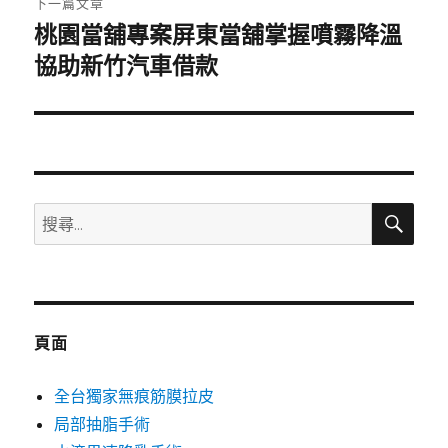
下一篇文章
桃園當舖專案屏東當舖掌握噴霧降溫
下
一
協助新竹汽車借款
篇
文
章:
搜
搜
尋
尋
關
鍵
字:
頁面
全台獨家無痕筋膜拉皮
局部抽脂手術