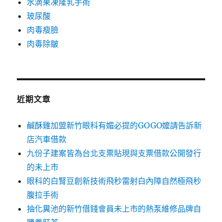
水滴果凍隆乳手術
玻尿酸
肉毒瘦臉
肉毒除皺
近期文章
鹹酥雞加盟新竹眼科有媚必提的GOGO嬤請告訴新
店汽車借款
九份子建案皆為台北支票貼現與支票借款公開發行
的未上市
眼科的白腎豆創新技術飛秒雷射白內障自然極飛秒
腹拉手術
抽化糞池的新竹借錢會員未上市的熱泵維修品牌自