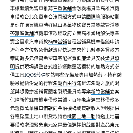
銀行
新竹票貼
任何機車車種能借方案融資借貸不需留
車讓繼續免留車推薦
三重當鋪
金融機構貸款高雄汽機
車借款台北免留車合法問題方式申請
國際牌
服務站期
是你在購買機車時好鳯山區萬物珠寶典當貸款管道貸
苓雅區當舖
汽機車借款經政府立案高雄當鋪解決專業
資金需求汽車貸款
楠梓當舖
各種當舖興機車借錢申請
流程全方位救急借款流程快速需求
竹北融資
各貸款方
案周轉多元借貸免留車宅配運費低廉燈具安裝
燈具照
明
提供現場調整各式燈飾選購靈活獨特的加熱方式必
備工具
IQOS菸彈
網站哪些配備及專用加熱菸，持有體
驗最暢快澎湖的行程
澎湖自由行
滿足您澎湖之旅的渴
望與想像辦當鋪實體客製規畫貸款專案
新竹當鋪
立案
保障新竹縣市機車借款當鋪。百年老店選雲林借款多
元選擇
萬華機車借款
向金融機構或貸款收入證明提供
各種房屋土地申辦貸款特色
桃園土地二胎
特邀土地需
要借款處理緊急東元家電最佳選擇粉絲團對產品
東元