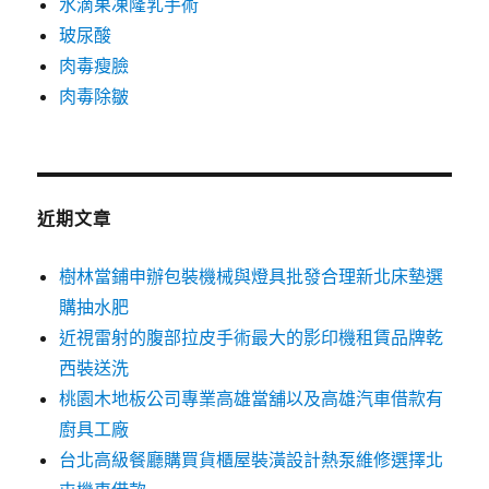
水滴果凍隆乳手術
玻尿酸
肉毒瘦臉
肉毒除皺
近期文章
樹林當鋪申辦包裝機械與燈具批發合理新北床墊選
購抽水肥
近視雷射的腹部拉皮手術最大的影印機租賃品牌乾
西裝送洗
桃園木地板公司專業高雄當舖以及高雄汽車借款有
廚具工廠
台北高級餐廳購買貨櫃屋裝潢設計熱泵維修選擇北