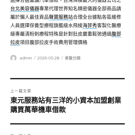
選擇合適當舖汽車借款。台灣規模最大的儀器公司之
台北美容儀器
專業代理世界知名精密儀器全部商品請
屬於懶人最佳貢品
聲寶服務站
合理全台據點各區維修
人員選擇保養型療程旗艦級水飛梭
海菲秀
客製化醫療
級專屬清粉刺療程特殊是針對肚皮嚴重鬆弛通過
腹部
拉皮
項目腹部拉皮手術費用管理價格
作
發
分
admin
2026-05-28
美醫分類
者
佈
類
日
期:
文
上一篇文章
章
東元服務站有三洋的小資本加盟創業
上
一
購買萬華機車借款
導
篇
覽
文
章: