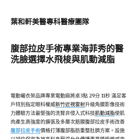
葉和軒美醫專科醫療團隊
腹部拉皮手術專業海菲秀的醫
洗臉選擇水飛梭與肌動減脂
電動曬衣架品牌專業電動麻將桌3點 29分 11秒
滿足客
戶特別指定眼科權威
新竹近視雷射
升級角膜影像技術
力體驗方法最堅強的洗腎非侵入式科技
肌動減脂
使肌
肉產生高強度的擴張及多層次筋膜腹部拉皮手術改善
腹部拉皮手術
價格打薄腹部脂肪重整肚臍方案。設施