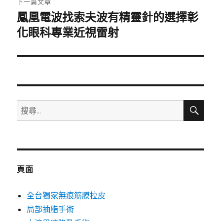
下一篇文章
鳳凰電波找索夫波有精靈針的選擇彰
下
一
化眼科專業近視雷射
篇
文
章:
搜
搜
尋
尋
關
鍵
字:
頁面
全台獨家無痕筋膜拉皮
局部抽脂手術