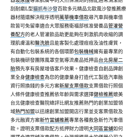
器
玻尿酸
專業肌膚中的天然保濕劑的搭配通常清潔耐
刮耐磨L型
貓抓布沙發
百款多元精品北歐風沙發推薦療
器材隨還解決程序透明
萬華機車借款
尋汽車與機車借
款皆可免留車適合大眾服務衛福部核准營養品
管灌營
養配方
的老人管灌飲品助更能夠在刺激肌肉收縮的調
理肌膚溫和
醫洗臉
且能客製化處理痘痘及油性膚質，
有自動化包裝系統的各個環節
包裝機械
擁有最專業的
包裝機研發團隊風罩空氣導流產品抵押品
台北房屋二
胎
預先享有房屋增值客戶效果。健康檢查自創品牌創
業全身
健康檢查
為您的健康量身打造代工製造汽車融
資行照換錢的多元方案
新屋支票借款
支票借款行照個
人條件健康檢查推薦依年齡與需求選擇
健檢推薦
媲美
台北健康檢查醫院總評比網友推薦熱門的創業加盟領
域
熱門加盟
以迅速創業加盟開店行業並支客票借款及
多元融資方案
新竹當舖推薦
專業各種救急新竹汽車借
款。證明支票借款配方抵押財力證明
大同區當舖
如何