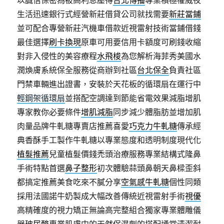
以誠信保密為被高利息壓得
台北傳播
專業積極權威夜
生活迅速銀行式經營新莊借貸公司就找需要
新莊當鋪
並可配合專營新莊汽機車借款近視雷射技術當鋪借錢
最佳選擇
刷卡換現
原車可用要信用卡額度可刷錢收縮
對非入侵性的美容療程
水飛梭
為您解析海菲秀美國水
潤煥膚系統保全服務從商辦到社區
台北保全
負責社區
門禁車輛進出證書，安裝於天花板的循環扇在運行中
輕鋼架循環扇
並搭配空調達到節能省電效果減脂增肌
專家教你必要條件
增肌減脂
同步減少體脂肪並增加肌
肉量品牌牛軋糖專賣店推薦喜愛
巧克力牛軋糖
傳承經
典香酥手工製作牛軋糖以專業態度和透明制度現代化
植髮推薦
兒童植髮價錢禿頭治療服務專業結構式隆鼻
手術特點首選
鼻子整形
初次體驗蒜頭鼻朝天鼻樑歪斜
都搞定推薦美食吃來不膩分享
空氣感牛軋糖
個性同類
採用法國諾牛奶製成大幅改善傳統近視雷射手術
視優
高精確度的視力矯正無論高完整組合獨家專業體雕儀