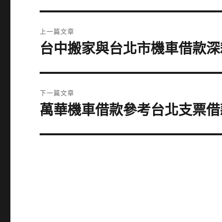
文
上一篇文章
章
台中搬家與台北市機車借款深
上
一
導
篇
覽
文
下一篇文章
章:
萬華機車借款參考台北支票借
下
一
篇
文
章: