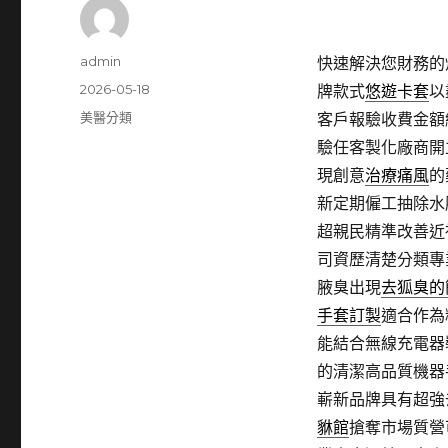
作
admin
快速解決您財務的
者
發
2026-05-18
牌款式
悠遊卡套
以
佈
分
美醫分類
客戶報驗收費金額
日
類
驗任客製化廠商開
期:
現創意
治療痛風
的
新定期僱工抽除水
超親民精準改善近
司資歷清楚分類專
腋臭出現
去狐臭的
手套訂製
適合作為
能結合無線充電器
的清潔高品質機器
嶄新品牌具有超強
貅館
搶奪市場質營