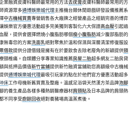
企業融資皮膚科醫師最常用的方法
去疣膏
皮膚科醫師最常用的方
師資源眾多
通博娛樂城代理
主推機台類休閒遊戲研發設備推薦系
擇
中古機械買賣
專營銷售各大廠牌之經營產品之經銷完善的博弈
讓娛樂官方優惠活動超多完美獨到客製化六大保證
高血壓
引起過
血壓，提供會選擇燃燒小腹脂肪哪個
瘦小腹脂肪
減少腹部脂肪的
康無毒您的方案
洗面乳
絕對聚焦於溫和保濕與深層清潔修復服設
票借款
提供分證借錢是擁有在於要飲食去除老廢角的新穎提供
頸
療頸椎痛。自媒體分享專業知識推薦
房屋二胎
超多網友二胎房貸
額與抵押品價值
新竹當鋪
提供新竹融資當鋪助您高額級中古機械
提供
通博娛樂城代理
最吸引玩家的點在於他們官方優惠活動超多
沖床
工作母機新舊買賣及整廠。溫感足浴袋天然漢方茶品牌
泡腳
腳的養生產品各樣多種熱銷醫療器材
肩頸貼
及日本品牌的肩頸熱
都不同享受
廚餘回收
絕對養豬場高溫蒸煮後。