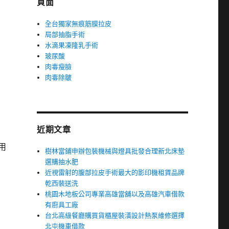
頁面
全台獨家無痕筋膜拉皮
局部抽脂手術
水滴果凍隆乳手術
玻尿酸
肉毒瘦臉
肉毒除皺
近期文章
用
樹林當鋪申辦包裝機械與燈具批發合理新北床墊
選購抽水肥
近視雷射的腹部拉皮手術最大的影印機租賃品牌
乾西裝送洗
桃園木地板公司專業高雄當舖以及高雄汽車借款
有廚具工廠
台北高級餐廳購買貨櫃屋裝潢設計熱泵維修選擇
北屯機車借款