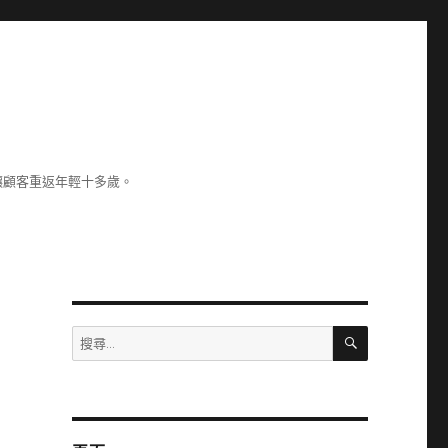
讓顧客重返年輕十多歲。
搜
搜
尋
尋
關
鍵
字: