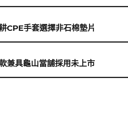
耕CPE手套選擇非石棉墊片
款兼具龜山當舖採用未上市