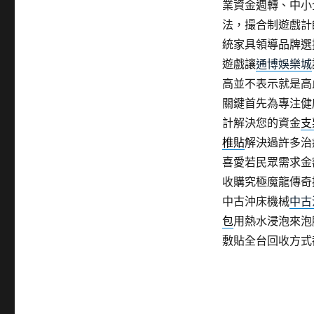
業資金週轉、中小
法，撮合制遊戲計
統家具領導品牌選
遊戲讓
通博娛樂城
高並不表示就是高
關鍵首先為專注健
計解決您的資金
支
椎貼
解決過許多治
喜愛若民眾需求金
收購究極魔龍傳奇
中古沖床機械
中古
包
用熱水浸泡來泡
敷貼全台回收方式