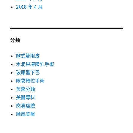
2018 年 4 月
分類
歐式雙眼皮
水滴果凍隆乳手術
玻尿酸下巴
眼袋轉位手術
美醫分類
美醫專科
肉毒瘦臉
順風美醫