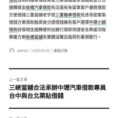
借款
透明的機車借款資金方案借錢需求借錢救急方法
週轉資金
板橋汽車借款
有店面有免留車客戶優質借款
方便借錢三重當鋪老字號
三重機車借款
低息保密客製
借錢方案借款融資身分證借錢擁有客戶選擇
中壢小額
借款
就借現金週轉便利站銀行借款保證安全典當流程
專屬方案
板橋當舖
有實體溫馨店面契約書規範行。
作
發
分
admin
2025-12-15
美醫分類
者
佈
類
日
期:
文
上一篇文章
章
三峽當鋪合法承辦中壢汽車借款專員
上
一
台中與台北票貼借錢
導
篇
覽
文
章: