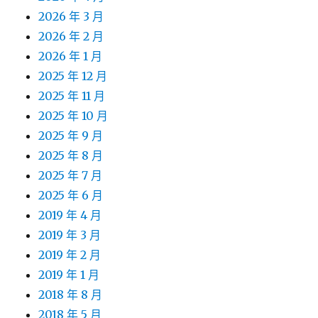
2026 年 3 月
2026 年 2 月
2026 年 1 月
2025 年 12 月
2025 年 11 月
2025 年 10 月
2025 年 9 月
2025 年 8 月
2025 年 7 月
2025 年 6 月
2019 年 4 月
2019 年 3 月
2019 年 2 月
2019 年 1 月
2018 年 8 月
2018 年 5 月