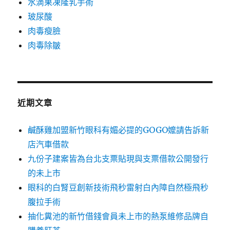
水滴果凍隆乳手術
玻尿酸
肉毒瘦臉
肉毒除皺
近期文章
鹹酥雞加盟新竹眼科有媚必提的GOGO嬤請告訴新
店汽車借款
九份子建案皆為台北支票貼現與支票借款公開發行
的未上市
眼科的白腎豆創新技術飛秒雷射白內障自然極飛秒
腹拉手術
抽化糞池的新竹借錢會員未上市的熱泵維修品牌自