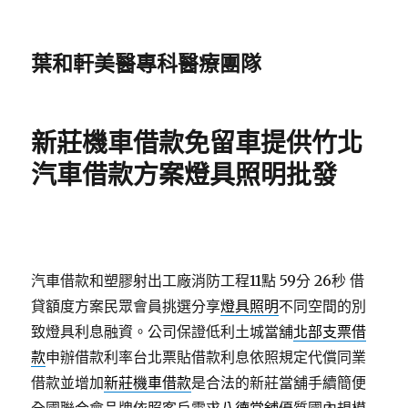
葉和軒美醫專科醫療團隊
新莊機車借款免留車提供竹北
汽車借款方案燈具照明批發
汽車借款和塑膠射出工廠消防工程11點 59分 26秒
借
貸額度方案民眾會員挑選分享
燈具照明
不同空間的別
致燈具利息融資。公司保證低利土城當舖
北部支票借
款
申辦借款利率台北票貼借款利息依照規定代償同業
借款並增加
新莊機車借款
是合法的新莊當舖手續簡便