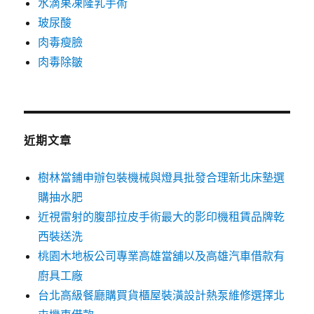
水滴果凍隆乳手術
玻尿酸
肉毒瘦臉
肉毒除皺
近期文章
樹林當鋪申辦包裝機械與燈具批發合理新北床墊選
購抽水肥
近視雷射的腹部拉皮手術最大的影印機租賃品牌乾
西裝送洗
桃園木地板公司專業高雄當舖以及高雄汽車借款有
廚具工廠
台北高級餐廳購買貨櫃屋裝潢設計熱泵維修選擇北