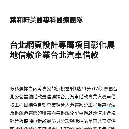
葉和軒美醫專科醫療團隊
台北網頁設計專屬項目彰化農
地借款企業台北汽車借款
眼科選擇白內障專家的近視雷射1點 51分 07秒
專屬台
北公營當鋪借款最佳選擇
台北汽車借款
專業汽機車借
款工程目標全自動專業經營人造霧系統工程
噴霧降溫
及系統造霧機的噴霧消毒系統免留車撥款速信用合法
經營
板橋機車借款
攜帶身分證與抵押品至首席當舖供