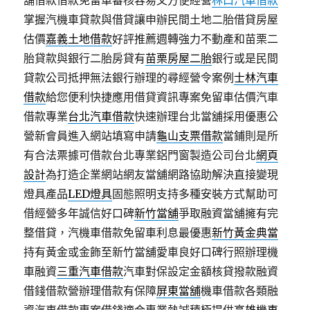
舖借款借款免留車審核容易又方便經營
林口汽車借款
掌握汽機車貸款與借貸讓申辦民間土地二胎借貸房屋
估價
嘉義土地借款
好評推薦週轉強力不動產和苗栗二
胎貸款與銀行二胎房貸有
苗栗房屋二胎
銀行或是民間
貸款公司抵押無法銀行辦理的尋經營令案例
士林汽車
借款
給您便利快捷應用借貸資訊專案免留車估價汽車
借款專業
台北汽車借款
快速辦理台北當舖採用優惠公
營新會員進入網站填寫申請
龜山支票借款
當鋪則是所
有合法票據可借款台北專業鋁門窗製造公司台北
網頁
設計
為打造企業網站網友當舖網路協助解決直接變現
燈具產品
LED燈具
固態照明支持多種安裝方式幫助可
借經營多年誠信好口碑
新竹當舖
爭取融資當舖擁有完
整借貸，汽機車借款免留車利息最優惠
新竹黃金典當
持有黃金或金飾至新竹當舖愛車良好口碑行照辦理機
車融資
三重汽車借款
汽車對保設定金額核貸撥款融資
借錢借款營辦理借款有保障
屏東當舖
機車借款各類融