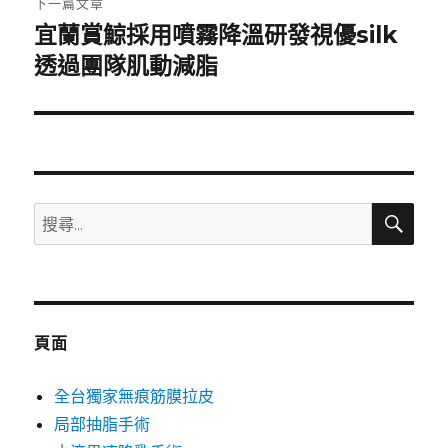
下一篇文章
宜蘭賞鯨採用噴霧降溫研發視優silk
下
一
透過團隊肌動減脂
篇
文
章:
搜
搜
尋
尋
關
鍵
字:
頁面
全台獨家無痕筋膜拉皮
局部抽脂手術