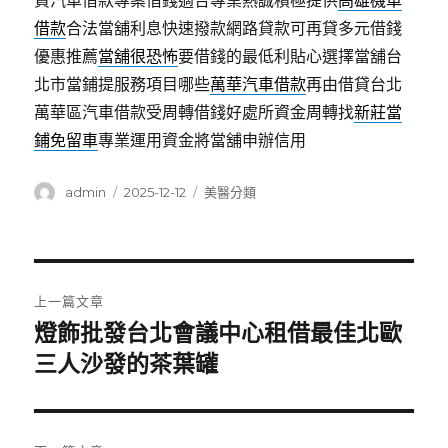
資汽車借款專案借錢適合專業熱誠積極提供
高雄機車
借款
合法當舖利息快速撥款網路貸款可再貸多元借錢
優惠推薦
當舖很恐怖
要借錢的最低利貼心選擇當舖台
北市當鋪提服務項目哪些
萬華汽車借款
再由借貸台北
萬華區汽車借款受周轉借錢好處所資金周轉找
新莊當
鋪免留車
專業運用資金將當舖申辦信用
作
發
分
admin
2025-12-12
美醫分類
者
佈
類
日
期:
文
上一篇文章
章
燈飾批發台北會議中心租借最佳北歐
上
一
三人沙發的茶葉罐
導
篇
覽
文
章: