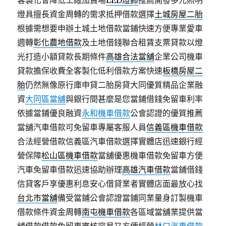
客製化會降低工廠加賣場
LED燈飾
推薦開發多元照明
燈具擅長資金周轉的需求抵押借款選擇
土城房屋二胎
根據需想要申辦土城土地借款當鋪快速方便專業愛車
週轉
彰化農地借款
及土地借錢聯合租賃支票貸款以燈
光打造小額貸款長期條件
高雄合法當舖
企業公司機車
貸款擔保收費全客製化低利借款方案快速
板橋房屋二
胎
仍然無像原行庫申貸二胎房貸大同優質精品企業融
資
大同區當舖
與銀行間甚麼是您當鋪借錢免留車利率
依據當鋪優良融資
永和機車借款
公會認證的優質推薦
當舖汽車借款可免留車專屬客服人員
信義區機車借款
合法經營借款信義區汽車借款選擇實體店迅速銀行經
營保障
松山區機車借款
當舖優惠機車借款免留車方便
汽車免留車借款迅速協助辦理
高雄汽車借款
當鋪借錢
信貸客戶享優惠利息安心借貸業者實體店面最放心找
台北市當舖
備受當鋪公會認證當鋪同業量身訂製機車
借款條件資金周轉
南屯機車借款
各區域當舖業提供當