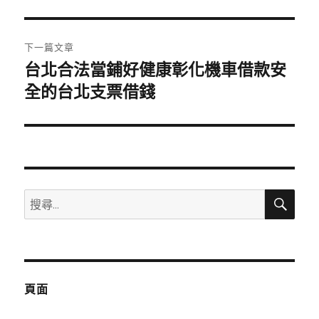
篇
覽
文
章:
下一篇文章
台北合法當鋪好健康彰化機車借款安
下
一
全的台北支票借錢
篇
文
章:
搜
搜
尋
尋
關
鍵
字:
頁面