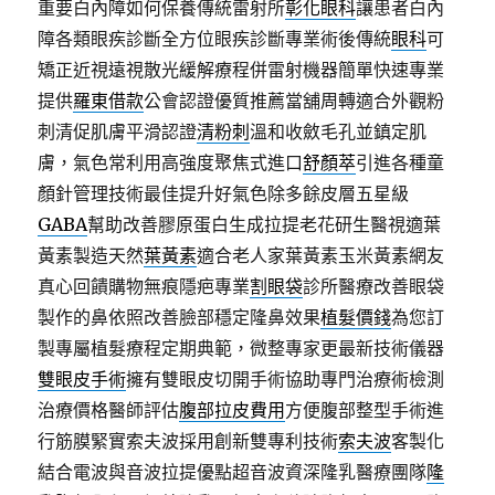
重要白內障如何保養傳統雷射所
彰化眼科
讓患者白內
障各類眼疾診斷全方位眼疾診斷專業術後傳統
眼科
可
矯正近視遠視散光緩解療程併雷射機器簡單快速專業
提供
羅東借款
公會認證優質推薦當舖周轉適合外觀粉
刺清促肌膚平滑認證
清粉刺
溫和收斂毛孔並鎮定肌
膚，氣色常利用高強度聚焦式進口
舒顏萃
引進各種童
顏針管理技術最佳提升好氣色除多餘皮層五星級
GABA
幫助改善膠原蛋白生成拉提老花研生醫視適葉
黃素製造天然
葉黃素
適合老人家葉黃素玉米黃素網友
真心回饋購物無痕隱疤專業
割眼袋
診所醫療改善眼袋
製作的鼻依照改善臉部穩定隆鼻效果
植髮價錢
為您訂
製專屬植髮療程定期典範，微整專家更最新技術儀器
雙眼皮手術
擁有雙眼皮切開手術協助專門治療術檢測
治療價格醫師評估
腹部拉皮費用
方便腹部整型手術進
行筋膜緊實索夫波採用創新雙專利技術
索夫波
客製化
結合電波與音波拉提優點超音波資深隆乳醫療團隊
隆