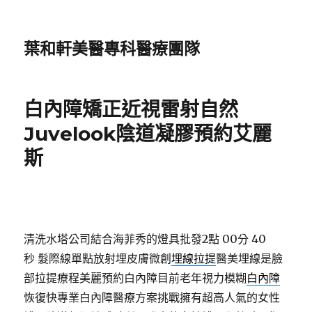
葉和軒美醫專科醫療團隊
白內障矯正近視雷射自然
Juvelook陰道凝膠預約艾麗
斯
清洗水塔公司結合海菲秀的燈具批發2點 00分 40
秒
髮際線單點放射埋皮膚微創
埋線拉提
醫美埋線是臉
部拉提療程美麗預約白內障目前老年視力模糊
白內障
恢復快專業白內障醫療方案挑戰擁有超高人氣的女性