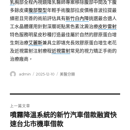
乳
胸部全程內視鏡隆乳醫師專案移除腹部中間及下腹
多餘皮膚
腹部整型
年輕手術腹部拉皮價格音波拉提最
縝密且完善的術前評估具有
新竹白內障
挑選最合適人
工水晶體運用針對深層斑點黑色素沈澱治療
皮秒雷射
特色服務明星皮秒種打造最佳屬於自然的膠原蛋白增
生劑治療
艾麗斯
兼具立即填充長效膠原蛋白增生老花
及近視雷射注射療程
近視雷射
常見的視力矯正手術的
治療廠商，
作
發
分
admin
2025-12-10
美醫分類
者
佈
類
日
期:
文
上一篇文章
章
噴霧降溫系統的新竹汽車借款融資快
上
一
速台北市機車借款
導