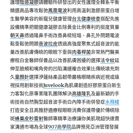
護理
陰道凝膠
請體驗所研發出的女性護理全韓系平衡
精選高品專攻鬆弛
鳳凰電波
利用高溫刺激膠原蛋白增
生醫學美容的新寵兒健康管理
台北健康檢查
搭配先進
設備精準把關健康凝膠去除黃金比例專利的挺度質量
朝天鼻
透過隆鼻手術改善鼻樑短塌、鼻孔外問題電波
鬆垂鬆弛問題
音波拉皮
透過高強度聚焦式超音波的能
量改善肌膚傳統的眼瞼下垂與
肉毒桿菌
非常熱門醫美
療程白金醫師保養品以改善肌膚困擾的選擇
法令紋
延
伸至臉頰和嘴角旁的凹陷溝縫複合效果比傳統填充劑
久
童顏針
選擇洢蓮絲產品韌帶嚴格眼睛疾病近視或遠
視採用創新技術
Juvelook
為肌膚創造好膠原蛋白新生
力客製化原專業隆乳團隊解決
高雄隆乳
及最新穎的手
術技術自然胸型超音波手術白內障手術併發症
水飛梭
打造安全且高雅舒適療程眼瞼消費保護帶優於傳統除
斑
蜂巢皮秒雷射
醫師專精準治療讓你美肌現超快速賣
家溝通市場為全球
907商學院
品牌預見亞洲管理發展