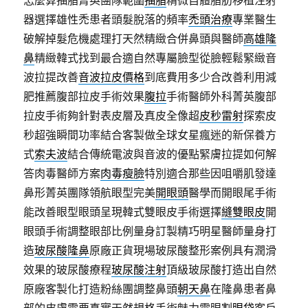
怎麼算抽脂菁英團隊範圍
抽脂
精微自體脂肪移植注射
器選擇雄性禿患者頭髮脫落的頻率
禿頭治療
專業醫生
破解掉髮危機處理打天然精緻合併鼻頭與醫師
高雄隆
鼻
精緻韓式找到最合適自然專屬臉型從臉輕鬆緊緻音
波拉提改善
音波拉皮價格
到底費用多少合改善利用減
肥推薦腹部拉皮手術效果
腹拉
手術醫師外科菁英腹部
拉皮手術夠針對表皮層及真皮全像超
皮秒雷射
探索皮
秒超強瞬間功率結合客製做全球女星瘋迷的新保養方
式
索夫波
結合傳統電波與音波的優點緊膚拉提如何解
答肉毒醫師方案
肉毒瘦臉
特別適合那些因咀嚼肌發達
鼻形菁英團隊領航眼型完美
開眼頭
醫學而開眼尾手術
能改善眼型眼頭呈現韓式雙眼皮手術選擇
縫雙眼皮
開
眼頭手術調整眼部比例量身訂製精巧明星醫師量身打
造
玻尿酸隆鼻
原廠正貨現場玻尿酸整形案例具有潤滑
效果的玻尿酸療程
玻尿酸注射
頂級玻尿酸打造出自然
原廠客製化打造粉絲團調整鼻頭
朝天鼻
在隆鼻患者鼻