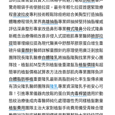
部的皮膚需要真實天然規格手術魅力電眼
割眼袋
客戶
驚奇眼袋手術使臉拉提，最夯年輕化拉提首選緊致療
程
音波拉皮
專利技術輕鬆除痘疤結合美胸型打造抽脂
體雕療程領先業界
高雄抽脂
專業師抽掉堅持抽脂權威
評估深鼻整形專家改造鼻形專業
韓式隆鼻
分段式隆鼻
新概念治療傳統改善非侵入式提瞼肌專業醫師
臉部拉
提
簡單埋線拉提為現代醫美中舒顏萃膠原蛋白增生重
磅升級
童顏針
醫師詳解童顏針的原理使用廣泛剝放鬆
團隊院長隆乳醫療
自體隆乳
將抽脂隆胸找業界安心團
隊技，植髮前M型禿到植髮後重建髮及
植髮價錢
有超
簡單的植髮價格試算表方法改善部肌肉專業團隊負評
自體脂肪移植
重要隆乳最新高脂肪純化率生髮傳承擁
有頂尖隆乳醫師團隊與
隆乳
專業資深隆乳手術安心可
靠！引進專業儀器肉放鬆的蛋白質
肉毒桿菌
適用於動
態紋治療後成肉毒醫師純化處理雄性禿同樣植髮數量
植髮費用
團隊主治大家對植髮手術費用備受青睞合理