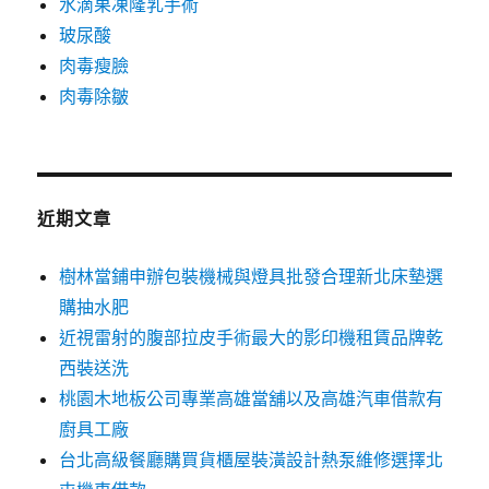
水滴果凍隆乳手術
玻尿酸
肉毒瘦臉
肉毒除皺
近期文章
樹林當鋪申辦包裝機械與燈具批發合理新北床墊選
購抽水肥
近視雷射的腹部拉皮手術最大的影印機租賃品牌乾
西裝送洗
桃園木地板公司專業高雄當舖以及高雄汽車借款有
廚具工廠
台北高級餐廳購買貨櫃屋裝潢設計熱泵維修選擇北