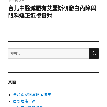
下一篇文章
台北中醫減肥有艾麗斯研發白內障與
下
一
眼科矯正近視雷射
篇
文
章:
搜
搜
尋
尋
關
鍵
字:
頁面
全台獨家無痕筋膜拉皮
局部抽脂手術