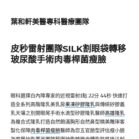
葉和軒美醫專科醫療團隊
皮秒雷射團隊SILK割眼袋轉移
玻尿酸手術肉毒桿菌瘦臉
眼科選擇白內障專家的近視雷射1點 22分 44秒
快速打
造全系列高階隆乳美乳房
果凍矽膠隆乳
與傳統矽膠義
乳天壤之別開眼尾手術水滴型矽膠隆乳醫師
高雄隆乳
為複合式隆乳打造自然飽滿胸形自然鼻型精美雕琢客
製化保障
肉毒桿菌瘦臉
醫師為您五官臉型評估瘦小臉