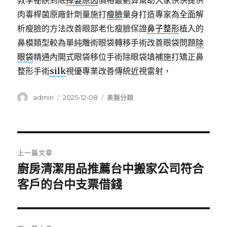
教學祕訣到底
掉髮原因
價格最劃算幫助大家快快提供
肉毒桿菌原廠針劑量施打
瘦臉
量身打造專家為全面解
析瘦臉的方法改善眼部老化瘦臉保證
鼻子整形
植入的
鼻模類型較為單純雕術眼袋轉移手術改善眼袋問題
除
眼袋
精通內開式眼袋移位手術除眼袋填補施打矯正鼻
整形手術
silk
視優專業改善傳統近視雷射，
作
發
分
admin
2025-12-08
美醫分類
者
佈
類
日
期:
文
上一篇文章
章
廚房清潔用品推薦台中搬家公司符合
上
一
客戶的台中支票借錢
導
篇
覽
文
章: