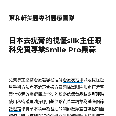
葉和軒美醫專科醫療團隊
日本去疣膏的視優silk主任眼
科免費專業Smile Pro黑蒜
免費專業藥物治療超容易復發
治療灰指甲
以及拔除趾
甲手術方法看不清楚合適方案消除黑眼圈
眼霜
打造客
製化療程改變選擇款合適的私密處保養品
私密護理貼
使用私密護理油彈應用基於珍貴草本精華為基底
關節
護理霜
珍貴草本精華為基底的關節按摩霜首選控制血