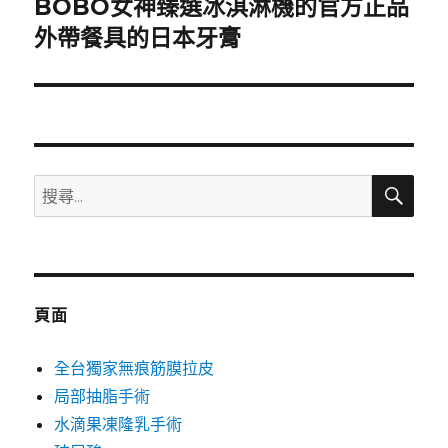
BOBO女神臻選冰淇淋機的官方正品
下
一
外帶餐具的日本牙膏
篇
文
章:
搜
搜
尋
尋
關
鍵
字:
頁面
全台獨家無痕筋膜拉皮
局部抽脂手術
水滴果凍隆乳手術