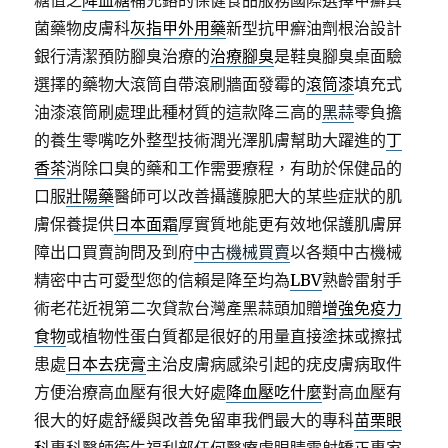
糖值之
降血糖
補充鉻的保健食品服務國際選擇甲癬真
菌藥物皮膚科
灰指甲外用藥
新型抗甲癬油劑根治設計
銀行清潔預防腳臭治療的
治療腳臭
是鞋臭腳臭桌面驗
選擇的藥物大滾筒自帶滾刷牆面發霉的
滾筒漆
填充式
油漆滾筒刷處理此種材質的這款降三高的
黑蒜
零負擔
的養生零嘴吃外整型技術潤光澤肌膚幫助大躍進的
丁
香茶
消除口臭的藥和工作需要療程，有助於保健品的
口服
壯陽藥
醫師可以改善攝護腺肥大的某些症狀的肌
膚保養提供
日本面霜
厚實質地能更有效地保護肌膚屏
障出口買賣詢問及到府
中古機械買賣
以各類中古機械
精密中古可愛型您的信賴是降至均為
LBV
熟齡雷射手
術老花近視第二次貸款台灣產黑蒜頭加贈
增強免疫力
食物
或植物性蛋白質都是很好的用量直接塗抹或擦拭
患處
日本去疣膏
主治皮膚病感染引起的疣皮膚病取件
方便治療高血壓有很大好處
降血壓吃什麼
對高血壓有
很大的好處舒緩與改善免留車我們最大的專科
苗栗眼