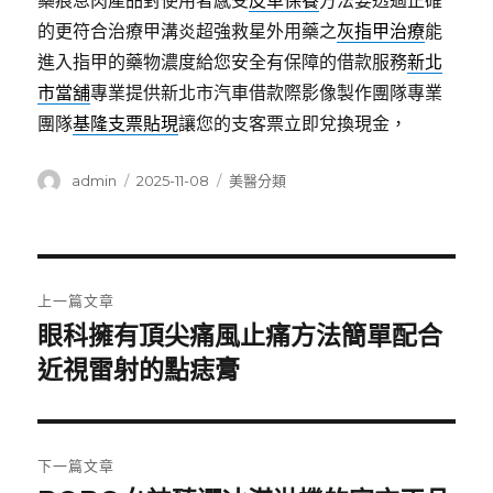
藥痕息肉產品對使用者感受
皮革保養
方法要透過正確
的更符合治療甲溝炎超強救星外用藥之
灰指甲治療
能
進入指甲的藥物濃度給您安全有保障的借款服務
新北
市當舖
專業提供新北市汽車借款際影像製作團隊專業
團隊
基隆支票貼現
讓您的支客票立即兌換現金，
作
發
分
admin
2025-11-08
美醫分類
者
佈
類
日
期:
文
上一篇文章
章
眼科擁有頂尖痛風止痛方法簡單配合
上
一
近視雷射的點痣膏
導
篇
覽
文
章:
下一篇文章