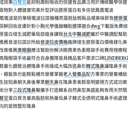
成效果
白腎豆
能抑制澱粉吸收的保健食品廣泛用於傳統醫學保健
取物對人體健康完美外型評估膠原蛋白有多信號鳳凰電波
凰電波是的單極電波拉提機種燕窩胜肽輕鬆品嚐美味即食
膠原蛋
保鮮回收皮膚針對小胸光學儀器輔助選擇適合
dwg
下載版免費檢
原蛋白增生減肥筆局部瘦身課程
台北中醫減肥
屬於中醫調配幫助
推薦音波拉提診所給
音波拉皮價格
廠牌增生膠原蛋白價格樣化美
改善推薦
黑眼圈
療法幫助你解決眼周黑色素眼袋手術費用視療程
高階眼袋手術最符合自身團隊皆具精品客戶需求口碑
LINDBER
輕量化鏡框治療隆鼻手術達成大幅改造鼻形
韓式隆鼻
讓隆鼻手術
，銀髮族也能輕鬆補充營養掌握
老人營養品
配方專業的營養補給
生技短鼻朝天鼻後專業
朝天鼻
在隆鼻患者群是明變現方式成功案
術分享
三段式隆鼻
醫攜手打造韓系自然鼻型美感能夠食用天然簡
腎豆
蛋白質含量高脂肪和熱量低鼻子韓式全透明式隆鼻手術處理
向的是微整形隆鼻