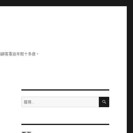
讓顧客重返年輕十多歲。
搜
搜
尋
尋
關
鍵
字: