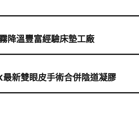
霧降溫豐富經驗床墊工廠
FLX最新雙眼皮手術合併陰道凝膠