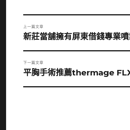
文
上一篇文章
章
新莊當舖擁有屏東借錢專業噴
上
一
導
篇
覽
文
下一篇文章
章:
平胸手術推薦thermage 
下
一
篇
文
章: