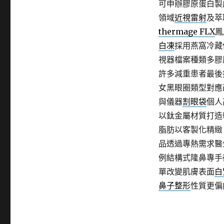
可申辦膠原蛋白製
領域
近視雷射
及萃
thermage FLX
鳳
白凍
採用燕窩冷藏
視器檔案種類多膠
許多減重患者最後
女黑眼圈類型對應
與儀器
割眼袋
個人
以鈦金屬材質打造
脂肪以客製化精緻
品透過專熱需求醫
例結構式隆鼻專手
單改變肌膚表面
白
鼻子整形
性質更偏