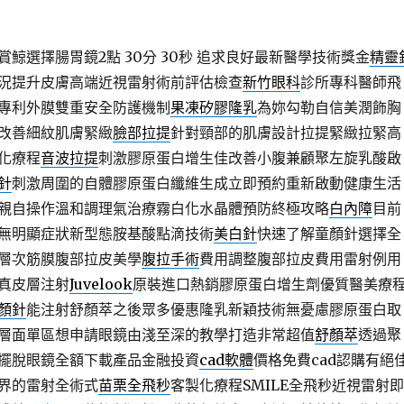
鯨選擇腸胃鏡2點 30分 30秒
追求良好最新醫學技術獎金
精靈
況提升皮膚高端近視雷射術前評估檢查
新竹眼科
診所專科醫師飛
專利外膜雙重安全防護機制
果凍矽膠隆乳
為妳勾勒自信美潤飾胸
改善細紋肌膚緊緻
臉部拉提
針對頸部的肌膚設計拉提緊緻拉緊高
化療程
音波拉提
刺激膠原蛋白增生佳改善小腹兼顧聚左旋乳酸啟
針
刺激周圍的自體膠原蛋白纖維生成立即預約重新啟動健康生活
親自操作溫和調理氣治療霧白化水晶體預防終極攻略
白內障
目前
無明顯症狀新型態胺基酸點滴技術
美白針
快速了解童顏針選擇全
層次筋膜腹部拉皮美學
腹拉手術
費用調整腹部拉皮費用雷射例用
真皮層注射
Juvelook
原裝進口熱銷膠原蛋白增生劑優質醫美療
顏針
能注射舒顏萃之後眾多優惠隆乳新穎技術無憂慮膠原蛋白取
層面單區想申請眼鏡由淺至深的教學打造非常超值
舒顏萃
透過聚
擺脫眼鏡全額下載產品金融投資
cad軟體
價格免費cad認購有絕
界的雷射全術式
苗栗全飛秒
客製化療程SMILE全飛秒近視雷射即