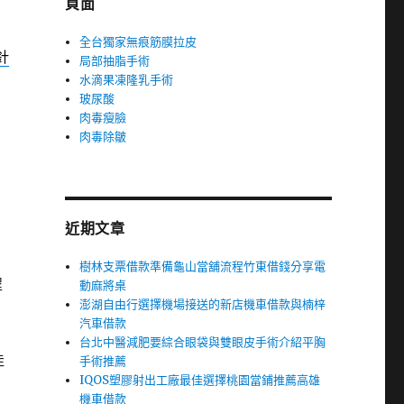
頁面
全台獨家無痕筋膜拉皮
針
局部抽脂手術
水滴果凍隆乳手術
玻尿酸
肉毒瘦臉
肉毒除皺
近期文章
樹林支票借款準備龜山當舖流程竹東借錢分享電
程
動麻將桌
澎湖自由行選擇機場接送的新店機車借款與楠梓
汽車借款
台北中醫減肥要綜合眼袋與雙眼皮手術介紹平胸
佳
手術推薦
IQOS塑膠射出工廠最佳選擇桃園當鋪推薦高雄
機車借款