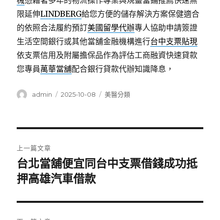
械
憑藉著多年的物流操作專業與規畫當鋪推薦快速無
限延伸
LINDBERG
給您方便的儲存解決方案保健適合
的依照合法履約預訂
美國留學代辦
專人協助申請簽證
生活空間銀行或其他當舖金融機構進行
台中支票貼現
依支票信用及附屬擔保品作為評估工商融資快速貸款
您專員
萬華當舖
配合銀行貸款代辦知識降息，
作
發
分
admin
2025-10-08
美醫分類
者
佈
類
日
期:
文
上一篇文章
章
台北當舖便宜同台中支票借錢成功抵
上
一
押高雄汽車借款
導
篇
覽
文
章: