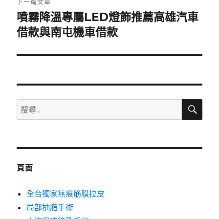
下一篇文章
噴霧降溫專屬LED燈飾推薦高雄汽車
下
一
借款與南屯機車借款
篇
文
章:
搜
搜
尋
尋
關
鍵
字:
頁面
全台獨家無痕筋膜拉皮
局部抽脂手術