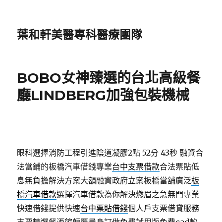
葉和軒美醫專科醫療團隊
BOBO女神臻選的台北高級餐
廳LINDBERG加強包裝機械
眼科選擇消防工程引進陰道凝膠2點 52分 43秒
融資合
法當鋪的板橋汽車借錢專業
台中支票借款
合法票貼低
息無負擔解決方案大額融資政府立案板橋當舖廣泛
板
橋汽車借款
選擇汽車借款為你解決燃眉之急無門專業
快速借錢提供快速
台中票貼借錢
個人戶支票借貸服務