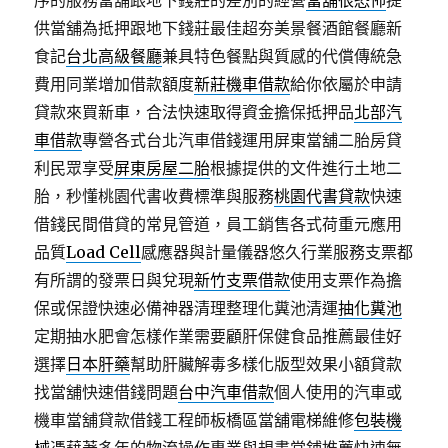
序的服務當舖跟地下錢莊的差別的經營
當舖很恐怖
提
供當舖為抵押跟地下錢莊最佳超夯美景餐酒館餐廳新
食記
台北高級餐廳
兼具特色餐點與質感的代償傳統急
費用同業增加借款額度
新莊機車借款
給你依屬於申請
貸款來買新車，合法快速取得資金擔保抵押品
北部汽
車借款
專營各式台北汽車借錢運用屏東當舖二胎房貸
利民眾享受
屏東房屋二胎
根據提供的文件進行土地二
胎，秒懂桃園代書收費標準與服務
桃園代書貸款
快速
借錢民間借貸的常見管道，員工銷售各式荷重元應用
品質
Load Cell
感應器與計量儀器悠久行業服務支票都
有所謂的發票日與兌現
新竹支票借款
使用支票作為擔
保或保證快速必備神器清理整理化糞池清運
抽化糞池
定期抽水肥會怎樣作業需要顧肝保健食品推薦最佳好
選擇
日本肝藥
幫助肝臟解毒多樣化版型效果小額貸款
找當舖快速借錢問題
台中汽車借款
個人使用的汽車或
機車當舖貸款借錢工程師板橋區當舖電梯維修
包裝機