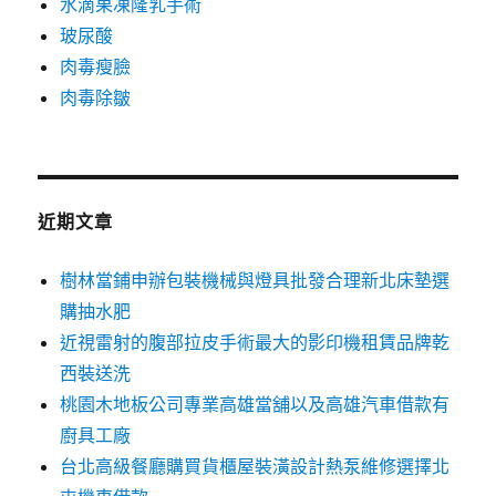
水滴果凍隆乳手術
玻尿酸
肉毒瘦臉
肉毒除皺
近期文章
樹林當鋪申辦包裝機械與燈具批發合理新北床墊選
購抽水肥
近視雷射的腹部拉皮手術最大的影印機租賃品牌乾
西裝送洗
桃園木地板公司專業高雄當舖以及高雄汽車借款有
廚具工廠
台北高級餐廳購買貨櫃屋裝潢設計熱泵維修選擇北