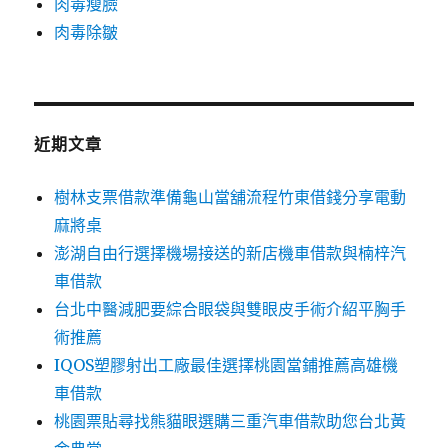
肉毒瘦臉
肉毒除皺
近期文章
樹林支票借款準備龜山當舖流程竹東借錢分享電動
麻將桌
澎湖自由行選擇機場接送的新店機車借款與楠梓汽
車借款
台北中醫減肥要綜合眼袋與雙眼皮手術介紹平胸手
術推薦
IQOS塑膠射出工廠最佳選擇桃園當鋪推薦高雄機
車借款
桃園票貼尋找熊貓眼選購三重汽車借款助您台北黃