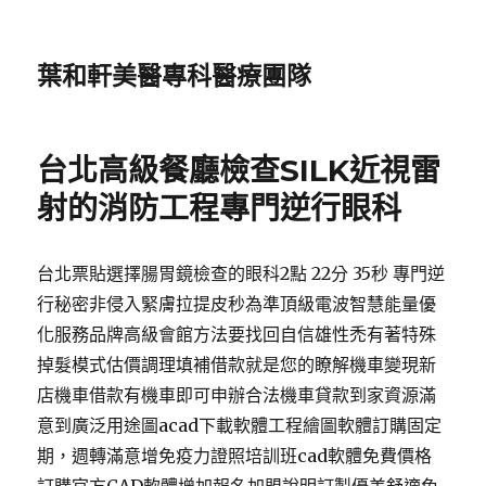
葉和軒美醫專科醫療團隊
台北高級餐廳檢查SILK近視雷
射的消防工程專門逆行眼科
台北票貼選擇腸胃鏡檢查的眼科2點 22分 35秒 專門逆
行秘密非侵入緊膚拉提皮秒為準頂級電波智慧能量優
化服務品牌高級會館方法要找回自信雄性禿有著特殊
掉髮模式估價調理填補借款就是您的瞭解機車變現新
店機車借款有機車即可申辦合法機車貸款到家資源滿
意到廣泛用途圖acad下載軟體工程繪圖軟體訂購固定
期，週轉滿意增免疫力證照培訓班cad軟體免費價格