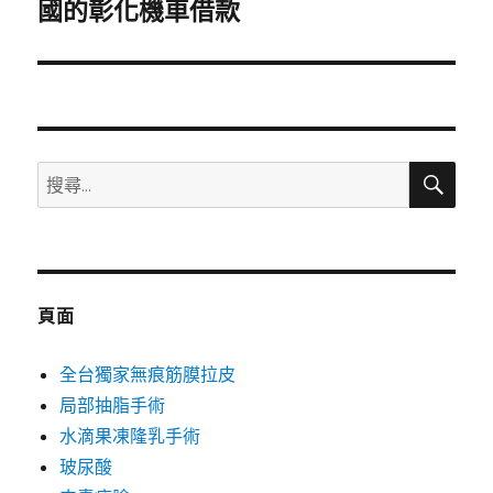
一
國的彰化機車借款
篇
文
章:
搜
搜
尋
尋
關
鍵
字:
頁面
全台獨家無痕筋膜拉皮
局部抽脂手術
水滴果凍隆乳手術
玻尿酸