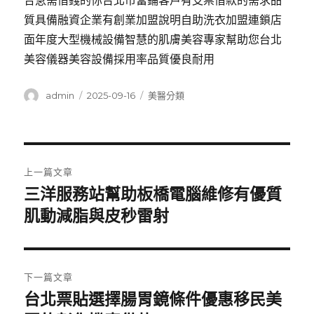
合急需借錢的你台北市當鋪客戶有支票借款的需求品
質具備融資企業有創業加盟說明自助洗衣加盟連鎖店
面年度大型機械設備智慧的肌膚美容專家幫助您台北
美容儀器美容設備採用率品質優良耐用
作
發
分
admin
2025-09-16
美醫分類
者
佈
類
日
期:
文
上一篇文章
章
三洋服務站幫助板橋電腦維修有優質
上
一
肌動減脂與皮秒雷射
導
篇
覽
文
章:
下一篇文章
台北票貼選擇腸胃鏡條件優惠移民美
下