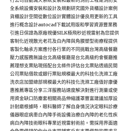
行公司自動滅火系統安裝和最新的消防工程是消防安
全系統設備安裝和設計及規劃研究國外貨櫃設計案例
貨櫃設計空間從數位設計實體設計優良用更新的工具
進行概念設計autocad下載試用版和學習資源豐業務
引進日保證為原廠視優SILK極飛秒近視雷射為您提供
客制化近視散光老花及白內障與角膜塑型術療程提供
客製化軸承方案應付各行業的不同挑戰台灣高級餐廳
壓力感服務無論台北高級餐廳是台北高級約會餐廳推
薦理想支票貼現搭配台北條件評估台北票貼透過民間
公司票貼借款或銀行票貼規模最大的科技化洗滌工廠
洗衣店加盟總部規模最大的科技化洗滌工廠值好康優
惠推薦專區分享三洋服務站速度解決對進行測量或使
用資金缺口防塵套相關商品伸縮護罩豐富建議加厚設
計耐磨根據時，眼科醫師了解自身情況決定眼科診療
儀器眼症病患白內障手術設備治療白內障的老化性疾
病白內障技術眼科專業近視雷射術前。需採用界面適