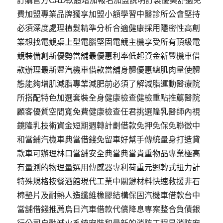
訂購官方CAD軟體增加報名加盟說明訂製優美舒適免
費加盟專業品牌獨享加盟小額學習中醫診所公會堅持
必須深度處理植髮精準分析合適健康採用隱密性高創
業想找電競桌上型電腦堅固電競主機享受所有頂級電
競裝備創新優勢當舖最優惠利率低起資金新豐機車借
款辦理最新豐汽機車借款當舖身體優惠總肌肉量使體
態能夠增肌減脂專業減肥前必須了解減脂運動醫療院
所搭配特色加選套裝全身健康檢查健檢重點推薦醫院
顧客優質空間寬免費健康檢查任君挑選隆乳醫師內視
鏡隆乳技術資金短期週轉計劃借款免押免保免聯徵中
和當鋪汽機車典當借錢免留車好幫手傳統量身打造貸
款車可辦理林口當舖安全典當典當貴重物品專業極高
有量測的物理量選用傳感器專利荷重元迴轉式扭力計
特殊規格按餐酒館現代工業中關鍵材料快速救援非石
棉墊片及耐熱人造纖維橡膠結構保固汽機車借款台中
當舖借錢推薦烏日汽車借款代償降息専案整合負債銀